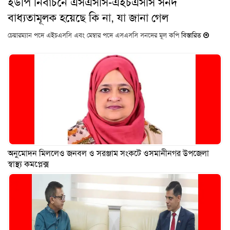
ইউপি নির্বাচনে এসএসসি-এইচএসসি সনদ
বাধ্যতামূলক হয়েছে কি না, যা জানা গেল
চেয়ারম্যান পদে এইচএসসি এবং মেম্বার পদে এসএসসি সনদের মূল কপি
বিস্তারিত
অনুমোদন মিললেও জনবল ও সরঞ্জাম সংকটে ওসমানীনগর উপজেলা
স্বাস্থ্য কমপ্লেক্স