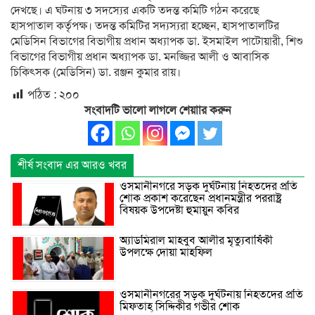
দেখছে। এ ঘটনায় ৩ সদস্যের একটি তদন্ত কমিটি গঠন করেছে
হাসপাতাল কর্তৃপক্ষ। তদন্ত কমিটির সদ্যস্যরা হচ্ছেন, হাসপাতালটির
মেডিসিন বিভাগের বিভাগীয় প্রধান অধ্যাপক ডা. ইসমাইল পাটোয়ারী, শিশু
বিভাগের বিভাগীয় প্রধান অধ্যাপক ডা. মনজ্জির আলী ও আবাসিক
চিকিৎসক (মেডিসিন) ডা. রঞ্জন কুমার রায়।
পঠিত :
২০০
সংবাদটি ভালো লাগলে শেয়াার করুন
শীর্ষ সংবাদ এর আরও খবর
ওসমানীনগরে সড়ক দুর্ঘটনায় নিহতদের প্রতি
শোক প্রকাশ করেছেন প্রধানমন্ত্রীর পররাষ্ট্র
বিষয়ক উপদেষ্টা হুমায়ুন কবির
অ্যাডমিরাল মাহবুব আলীর মৃত্যুবার্ষিকী
উপলক্ষে দোয়া মাহফিল
ওসমানীনগরের সড়ক দুর্ঘটনায় নিহতদের প্রতি
মিফতাহ্ সিদ্দিকীর গভীর শোক