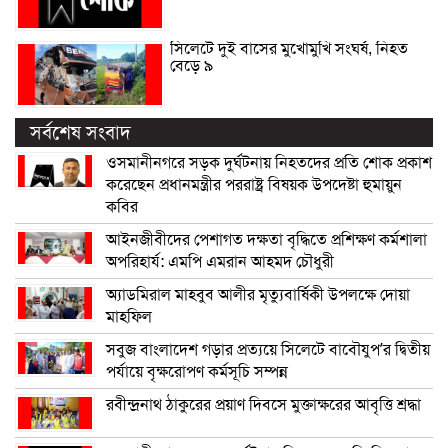
সিলেটে দুই বাসের মুখোমুখি সংঘর্ষ, নিহত
বেড়ে ৯
সর্বশেষ সংবাদ
ওসমানীনগরে সড়ক দুর্ঘটনায় নিহতদের প্রতি শোক প্রকাশ
করেছেন প্রধানমন্ত্রীর পররাষ্ট্র বিষয়ক উপদেষ্টা হুমায়ুন
কবির
আইনজীবীদের পেশাগত দক্ষতা বৃদ্ধিতে প্রশিক্ষণ কর্মশালা
অপরিহার্য: এমপি এমরান আহমদ চৌধুরী
অ্যাডমিরাল মাহবুব আলীর মৃত্যুবার্ষিকী উপলক্ষে দোয়া
মাহফিল
সবুজ বাংলাদেশ গড়ার প্রত্যয়ে সিলেটে বাবৌযুপ’র দ্বিতীয়
পর্যায়ে বৃক্ষরোপণ কর্মসূচি সম্পন্ন
রবীন্দ্রনাথ ঠাকুরের প্রয়াণ দিবসে মুক্তাক্ষরের আবৃত্তি শ্রদ্ধা