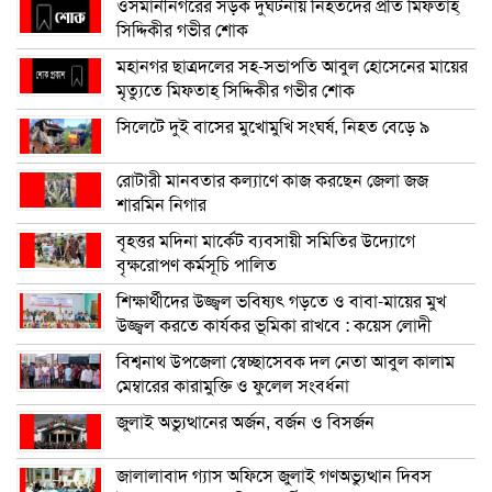
ওসমানীনগরের সড়ক দুর্ঘটনায় নিহতদের প্রতি মিফতাহ্
সিদ্দিকীর গভীর শোক
মহানগর ছাত্রদলের সহ-সভাপতি আবুল হোসেনের মায়ের
মৃত্যুতে মিফতাহ্ সিদ্দিকীর গভীর শোক
সিলেটে দুই বাসের মুখোমুখি সংঘর্ষ, নিহত বেড়ে ৯
রোটারী মানবতার কল্যাণে কাজ করছেন জেলা জজ
শারমিন নিগার
বৃহত্তর মদিনা মার্কেট ব্যবসায়ী সমিতির উদ্যোগে
বৃক্ষরোপণ কর্মসূচি পালিত
শিক্ষার্থীদের উজ্জ্বল ভবিষ্যৎ গড়তে ও বাবা-মায়ের মুখ
উজ্জ্বল করতে কার্যকর ভূমিকা রাখবে : কয়েস লোদী
বিশ্বনাথ উপজেলা স্বেচ্ছাসেবক দল নেতা আবুল কালাম
মেম্বারের কারামুক্তি ও ফুলেল সংবর্ধনা
জুলাই অভ্যুত্থানের অর্জন, বর্জন ও বিসর্জন
জালালাবাদ গ্যাস অফিসে জুলাই গণঅভ্যুত্থান দিবস