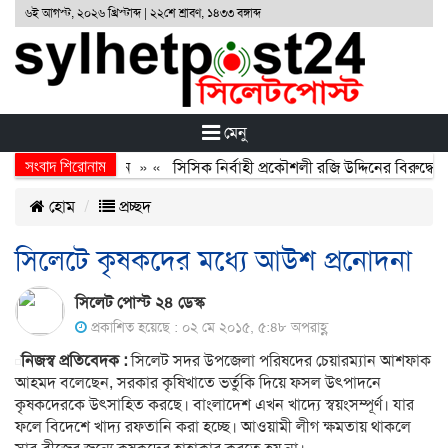
৬ই আগস্ট, ২০২৬ খ্রিস্টাব্দ | ২২শে শ্রাবণ, ১৪৩৩ বঙ্গাব্দ
মেনু
সংবাদ শিরোনাম
র্জন, বর্জন ও বিসর্জন
» «
সিসিক নির্বাহী প্রকৌশলী রজি উদ্দিনের বিরুদ্ধে 
হোম
প্রচ্ছদ
সিলেটে কৃষকদের মধ্যে আউশ প্রনোদনা
সিলেট পোস্ট ২৪ ডেস্ক
প্রকাশিত হয়েছে : ০২ মে ২০১৫, ৫:৪৮ অপরাহ্ণ
নিজস্ব প্রতিবেদক :
সিলেট সদর উপজেলা পরিষদের চেয়ারম্যান আশফাক
আহমদ বলেছেন, সরকার কৃষিখাতে ভর্তুকি দিয়ে ফসল উৎপাদনে
কৃষকদেরকে উৎসাহিত করছে। বাংলাদেশ এখন খাদ্যে স্বয়ংসম্পূর্ণ। যার
ফলে বিদেশে খাদ্য রফতানি করা হচ্ছে। আওয়ামী লীগ ক্ষমতায় থাকলে