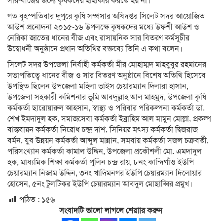
সার-বীজের জন্যে কৃষকদের হাহাকার করতে হয় না।
গত বৃহস্পতিবার দুপুরে কৃষি সম্প্রসার অধিদপ্তর সিলেট সদর আয়োজিত
আউশ প্রনোদনা ২০১৫-১৬ উপলক্ষে কৃষকদের মধ্যে উফশী আউশ ও
নেরিকা জাতের ধানের বীজ এবং রাসায়নিক সার বিতরণ কর্মসূচীর
উদ্বোধনী অনুষ্ঠানে প্রধান অতিথির বক্তব্যে তিনি এ কথা বলেন।
সিলেট সদর উপজেলা নির্বাহী কর্মকর্তা মীর মোহাম্মদ মাহবুবুর রহমানের
সভাপতিত্বে ধানের বীজ ও সার বিতরণ অনুষ্ঠানে বিশেষ অতিথি হিসেবে
উপস্থিত ছিলেন উপজেলা মহিলা ভাইস চেয়ারম্যান দিলারা হাসান,
উপজেলা সহকারী কমিশনার ভূমি আবদুল্লাহ আল মাহমুদ, উপজেলা কৃষি
কর্মকর্তা ছারোয়ারুল আহসান, স্বাস্থ্য ও পরিবার পরিকল্পনা কর্মকর্তা ডা.
শেখ ইমদাদুল হক, সমাজসেবা কর্মকর্তা ইব্রাহিম আল মামুন মোল্লা, প্রকল্প
বাস্তবায়ন কর্মকর্তা নিরোধ চন্দ্র দাশ, সিনিয়র মৎস্য কর্মকর্তা দ্বিজরাজ
বর্মন, যুব উন্নয়ন কর্মকর্তা আব্দুল মান্নান, সমবায় কর্মকর্তা সজল চক্রবর্তী,
পরিসংখ্যান কর্মকর্তা কামাল উদ্দিন, উপজেলা প্রকৌশলী মো. এমদাদুল
হক, মাধ্যমিক শিক্ষা কর্মকর্তা পুলিন চন্দ্র রায়, ৮নং কান্দিগাঁও ইউপি
চেয়ারম্যান নিজাম উদ্দিন, ৩নং খাদিমনগর ইউপি চেয়ারম্যান দিলোয়ার
হোসেন, ৫নং টুলটিকর ইউপি চেয়ারম্যান আবদুল মোছাব্বির প্রমুখ।
পঠিত :
১৫৬
সংবাদটি ভালো লাগলে শেয়াার করুন