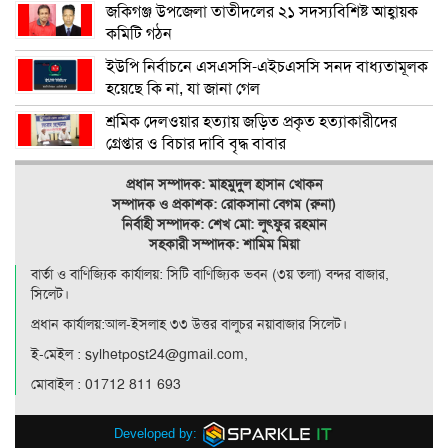
জকিগঞ্জ উপজেলা তাতীদলের ২১ সদস্যবিশিষ্ট আহ্বায়ক
কমিটি গঠন
ইউপি নির্বাচনে এসএসসি-এইচএসসি সনদ বাধ্যতামূলক
হয়েছে কি না, যা জানা গেল
শ্রমিক দেলওয়ার হত্যায় জড়িত প্রকৃত হত্যাকারীদের
গ্রেপ্তার ও বিচার দাবি বৃদ্ধ বাবার
প্রধান সম্পাদক: মাহমুদুল হাসান খোকন
সম্পাদক ও
প্রকাশক: রোকসানা বেগম (রুনা)
নির্বাহী সম্পাদক: শেখ মো: লুৎফুর রহমান
সহকারী সম্পাদক: শামিম মিয়া
বার্তা ও বাণিজ্যিক কার্যালয়: সিটি বাণিজ‍্যিক ভবন (৩য় তলা) বন্দর বাজার,
সিলেট।
প্রধান কার্যালয়:আল-ইসলাহ ৩৩ উত্তর বালুচর নয়াবাজার সিলেট।
ই-মেইল : sylhetpost24@gmail.com,
মোবাইল : 01712 811 693
Developed by: