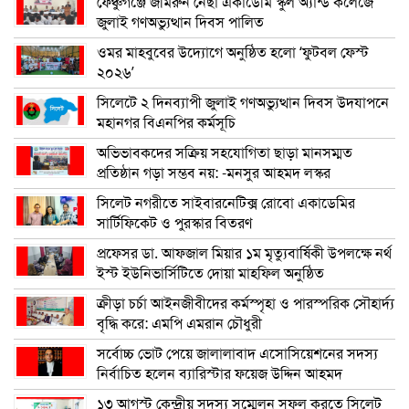
ফেঞ্চুগঞ্জে জমিরুন নেছা একাডেমি স্কুল অ্যান্ড কলেজে
জুলাই গণঅভ্যুত্থান দিবস পালিত
ওমর মাহবুবের উদ্যোগে অনুষ্ঠিত হলো ‘ফুটবল ফেস্ট
২০২৬’
সিলেটে ২ দিনব্যাপী জুলাই গণঅভ্যুত্থান দিবস উদযাপনে
মহানগর বিএনপির কর্মসূচি
অভিভাবকদের সক্রিয় সহযোগিতা ছাড়া মানসম্মত
প্রতিষ্ঠান গড়া সম্ভব নয়: -মনসুর আহমদ লস্কর
সিলেট নগরীতে সাইবারনেটিক্স রোবো একাডেমির
সার্টিফিকেট ও পুরস্কার বিতরণ
প্রফেসর ডা. আফজাল মিয়ার ১ম মৃত্যুবার্ষিকী উপলক্ষে নর্থ
ইস্ট ইউনিভার্সিটিতে দোয়া মাহফিল অনুষ্ঠিত
ক্রীড়া চর্চা আইনজীবীদের কর্মস্পৃহা ও পারস্পরিক সৌহার্দ্য
বৃদ্ধি করে: এমপি এমরান চৌধুরী
সর্বোচ্চ ভোট পেয়ে জালালাবাদ এসোসিয়েশনের সদস্য
নির্বাচিত হলেন ব্যারিস্টার ফয়েজ উদ্দিন আহমদ
১৩ আগস্ট কেন্দ্রীয় সদস্য সম্মেলন সফল করতে সিলেট