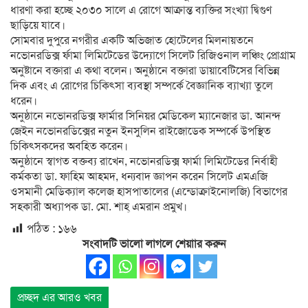
ধারণা করা হচ্ছে ২০৩০ সালে এ রোগে আক্রান্ত ব্যক্তির সংখ্যা দ্বিগুণ
ছাড়িয়ে যাবে।
সোমবার দুপুরে নগরীর একটি অভিজাত হোটেলের মিলনায়তনে
নভোনরডিক্স র্ফামা লিমিটেডের উদ্যোগে সিলেট রিজিওনাল লঞ্চিং প্রোগ্রাম
অনুষ্টানে বক্তারা এ কথা বলেন। অনুষ্ঠানে বক্তারা ডায়াবেটিসের বিভিন্ন
দিক এবং এ রোগের চিকিৎসা ব্যবস্থা সম্পর্কে বৈজ্ঞানিক ব্যাখ্যা তুলে
ধরেন।
অনুষ্ঠানে নভোনরডিক্স ফার্মার সিনিয়র মেডিকেল ম্যানেজার ডা. আনন্দ
জেইন নভোনরডিক্সের নতুন ইনসুলিন রাইজোডেক সম্পর্কে উপস্থিত
চিকিৎসকদের অবহিত করেন।
অনুষ্ঠানে স্বাগত বক্তব্য রাখেন, নভোনরডিক্স ফার্মা লিমিটেডের নির্বাহী
কর্মকতা ডা. ফাহিম আহমদ, ধন্যবাদ জ্ঞাপন করেন সিলেট এমএজি
ওসমানী মেডিক্যাল কলেজ হাসপাতালের (এন্ডোক্রাইনোলজি) বিভাগের
সহকারী অধ্যাপক ডা. মো. শাহ্ এমরান প্রমুখ।
পঠিত :
১৬৬
সংবাদটি ভালো লাগলে শেয়াার করুন
প্রচ্ছদ এর আরও খবর