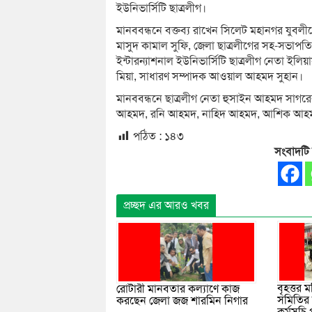
ইউনিভার্সিটি ছাত্রলীগ।
মানববন্ধনে বক্তব্য রাখেন সিলেট মহানগর যুবলীগ
মাসুদ কামাল সুফি, জেলা ছাত্রলীগের সহ-সভাপত
ইন্টারন্যাশনাল ইউনিভার্সিটি ছাত্রলীগ নেতা 
মিয়া, সাধারণ সম্পাদক আওয়াল আহমদ সুহান।
মানববন্ধনে ছাত্রলীগ নেতা হুসাইন আহমদ সাগ
আহমদ, রনি আহমদ, নাহিদ আহমদ, আশিক আহমদ
পঠিত :
১৪৩
সংবাদটি
প্রচ্ছদ এর আরও খবর
বৃহত্তর 
রোটারী মানবতার কল্যাণে কাজ
সমিতির 
করছেন জেলা জজ শারমিন নিগার