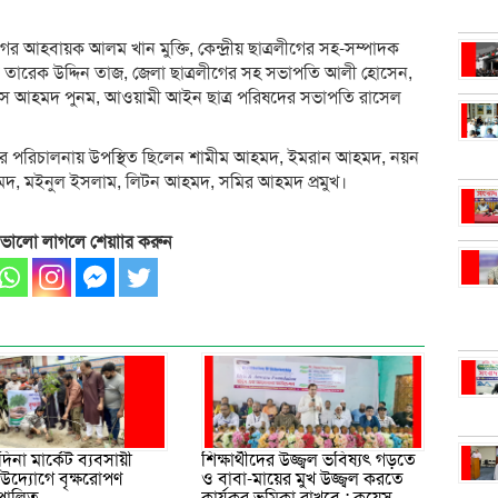
ের আহবায়ক আলম খান মুক্তি, কেন্দ্রীয় ছাত্রলীগের সহ-সম্পাদক
ি তারেক উদ্দিন তাজ, জেলা ছাত্রলীগের সহ সভাপতি আলী হোসেন,
ইলিয়াস আহমদ পুনম, আওয়ামী আইন ছাত্র পরিষদের সভাপতি রাসেল
রের পরিচালনায় উপস্থিত ছিলেন শামীম আহমদ, ইমরান আহমদ, নয়ন
, মইনুল ইসলাম, লিটন আহমদ, সমির আহমদ প্রমুখ।
 ভালো লাগলে শেয়াার করুন
মদিনা মার্কেট ব্যবসায়ী
শিক্ষার্থীদের উজ্জ্বল ভবিষ্যৎ গড়তে
উদ্যোগে বৃক্ষরোপণ
ও বাবা-মায়ের মুখ উজ্জ্বল করতে