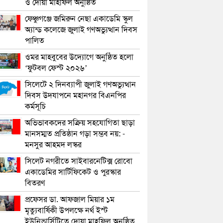
ও দোয়া মাহফিল অনুষ্ঠিত
ফেঞ্চুগঞ্জে জমিরুন নেছা একাডেমি স্কুল
অ্যান্ড কলেজে জুলাই গণঅভ্যুত্থান দিবস
পালিত
ওমর মাহবুবের উদ্যোগে অনুষ্ঠিত হলো
‘ফুটবল ফেস্ট ২০২৬’
সিলেটে ২ দিনব্যাপী জুলাই গণঅভ্যুত্থান
দিবস উদযাপনে মহানগর বিএনপির
কর্মসূচি
অভিভাবকদের সক্রিয় সহযোগিতা ছাড়া
মানসম্মত প্রতিষ্ঠান গড়া সম্ভব নয়: -
মনসুর আহমদ লস্কর
সিলেট নগরীতে সাইবারনেটিক্স রোবো
একাডেমির সার্টিফিকেট ও পুরস্কার
বিতরণ
প্রফেসর ডা. আফজাল মিয়ার ১ম
মৃত্যুবার্ষিকী উপলক্ষে নর্থ ইস্ট
ইউনিভার্সিটিতে দোয়া মাহফিল অনুষ্ঠিত