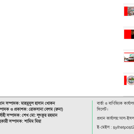
রধান সম্পাদক: মাহমুদুল হাসান খোকন
বার্তা ও বাণিজ্যিক কার্য
্পাদক ও
প্রকাশক: রোকসানা বেগম (রুনা)
সিলেট।
র্বাহী সম্পাদক: শেখ মো: লুৎফুর রহমান
প্রধান কার্যালয়:আল-ইস
কারী সম্পাদক: শামিম মিয়া
ই-মেইল : sylhetpos