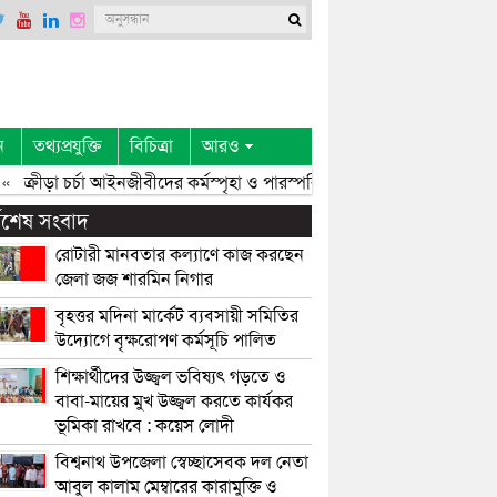
ন
তথ্যপ্রযুক্তি
বিচিত্রা
আরও
«
ক্রীড়া চর্চা আইনজীবীদের কর্মস্পৃহা ও পারস্পরিক সৌহার্দ্য বৃদ্ধি করে: এমপি এ
্বশেষ সংবাদ
রোটারী মানবতার কল্যাণে কাজ করছেন
জেলা জজ শারমিন নিগার
বৃহত্তর মদিনা মার্কেট ব্যবসায়ী সমিতির
উদ্যোগে বৃক্ষরোপণ কর্মসূচি পালিত
শিক্ষার্থীদের উজ্জ্বল ভবিষ্যৎ গড়তে ও
বাবা-মায়ের মুখ উজ্জ্বল করতে কার্যকর
ভূমিকা রাখবে : কয়েস লোদী
বিশ্বনাথ উপজেলা স্বেচ্ছাসেবক দল নেতা
আবুল কালাম মেম্বারের কারামুক্তি ও