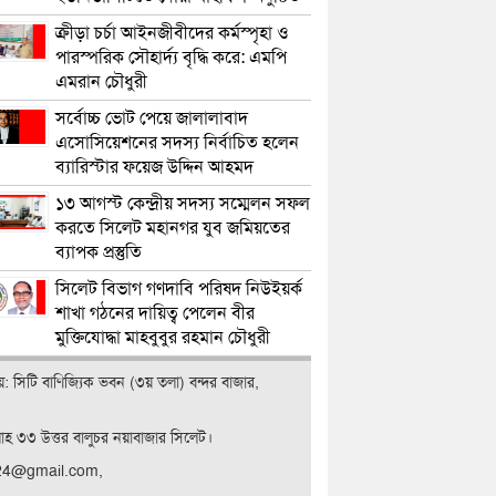
ক্রীড়া চর্চা আইনজীবীদের কর্মস্পৃহা ও
পারস্পরিক সৌহার্দ্য বৃদ্ধি করে: এমপি
এমরান চৌধুরী
সর্বোচ্চ ভোট পেয়ে জালালাবাদ
এসোসিয়েশনের সদস্য নির্বাচিত হলেন
ব্যারিস্টার ফয়েজ উদ্দিন আহমদ
১৩ আগস্ট কেন্দ্রীয় সদস্য সম্মেলন সফল
করতে সিলেট মহানগর যুব জমিয়তের
ব্যাপক প্রস্তুতি
সিলেট বিভাগ গণদাবি পরিষদ নিউইয়র্ক
শাখা গঠনের দায়িত্ব পেলেন বীর
মুক্তিযোদ্ধা মাহবুবুর রহমান চৌধুরী
ালয়: সিটি বাণিজ‍্যিক ভবন (৩য় তলা) বন্দর বাজার,
লাহ ৩৩ উত্তর বালুচর নয়াবাজার সিলেট।
t24@gmail.com,