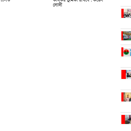
 পালিত
কার্যকর ভূমিকা রাখবে : কয়েস
লোদী