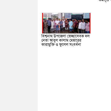
কর্মসূচি
বিশ্বনাথ উপজেলা স্বেচ্ছাসেবক দল
নেতা আবুল কালাম মেম্বারের
কারামুক্তি ও ফুলেল সংবর্ধনা