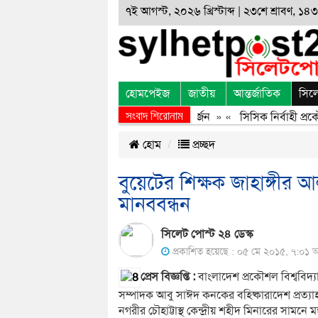
৭ই আগস্ট, ২০২৬ খ্রিস্টাব্দ | ২৩শে শ্রাবণ, ১৪৩৩
হোমপেইজ
জাতীয়
আন্তর্জাতিক
সিল
সংবাদ শিরোনাম
জুলাই অভ্যুত্থানের অর্জন, বর্জন ও বিসর্জন
» «
সিসিক নির্বাহী প্রকৌশ
হোম
প্রচ্ছদ
বুয়েটের শিক্ষক জাহাঙ্গীর 
মানববন্ধন
সিলেট পোস্ট ২৪ ডেস্ক
প্রকাশিত হয়েছে : ০৫ মে ২০১৫, ৭:০১ অপ
প্রেস বিজ্ঞপ্তি :
বাংলাদেশ প্রকৌশল বিশ্ববিদ্য
সম্পাদক আবু সাঈদ কনকের বহিষ্কারাদেশ প্রত্যাহ
নগরীর চৌহাট্টাস্থ কেন্দ্রীয় শহীদ মিনারের সামনে