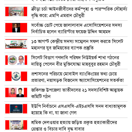
ক্রীড়া চর্চা আইনজীবীদের কর্মস্পৃহা ও পারস্পরিক সৌহার্দ্য
বৃদ্ধি করে: এমপি এমরান চৌধুরী
সর্বোচ্চ ভোট পেয়ে জালালাবাদ এসোসিয়েশনের সদস্য
নির্বাচিত হলেন ব্যারিস্টার ফয়েজ উদ্দিন আহমদ
১৩ আগস্ট কেন্দ্রীয় সদস্য সম্মেলন সফল করতে সিলেট
মহানগর যুব জমিয়তের ব্যাপক প্রস্তুতি
সিলেট বিভাগ গণদাবি পরিষদ নিউইয়র্ক শাখা গঠনের
দায়িত্ব পেলেন বীর মুক্তিযোদ্ধা মাহবুবুর রহমান চৌধুরী
প্রশাসনের পরিচয়ে মোবাইল ব্যাংকিংয়ের তথ্য চেয়ে
প্রতারণা, নয়াসড়ক বিজনেস অ্যাসোসিয়েশনের সতর্কতা
জকিগঞ্জ উপজেলা তাতীদলের ২১ সদস্যবিশিষ্ট আহ্বায়ক
কমিটি গঠন
ইউপি নির্বাচনে এসএসসি-এইচএসসি সনদ বাধ্যতামূলক
হয়েছে কি না, যা জানা গেল
শ্রমিক দেলওয়ার হত্যায় জড়িত প্রকৃত হত্যাকারীদের
গ্রেপ্তার ও বিচার দাবি বৃদ্ধ বাবার