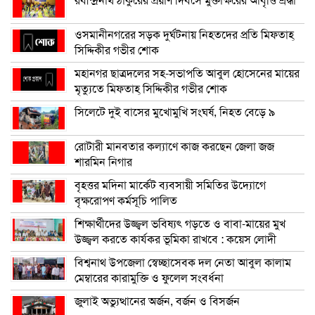
রবীন্দ্রনাথ ঠাকুরের প্রয়াণ দিবসে মুক্তাক্ষরের আবৃত্তি শ্রদ্ধা
ওসমানীনগরের সড়ক দুর্ঘটনায় নিহতদের প্রতি মিফতাহ্
সিদ্দিকীর গভীর শোক
মহানগর ছাত্রদলের সহ-সভাপতি আবুল হোসেনের মায়ের
মৃত্যুতে মিফতাহ্ সিদ্দিকীর গভীর শোক
সিলেটে দুই বাসের মুখোমুখি সংঘর্ষ, নিহত বেড়ে ৯
রোটারী মানবতার কল্যাণে কাজ করছেন জেলা জজ
শারমিন নিগার
বৃহত্তর মদিনা মার্কেট ব্যবসায়ী সমিতির উদ্যোগে
বৃক্ষরোপণ কর্মসূচি পালিত
শিক্ষার্থীদের উজ্জ্বল ভবিষ্যৎ গড়তে ও বাবা-মায়ের মুখ
উজ্জ্বল করতে কার্যকর ভূমিকা রাখবে : কয়েস লোদী
বিশ্বনাথ উপজেলা স্বেচ্ছাসেবক দল নেতা আবুল কালাম
মেম্বারের কারামুক্তি ও ফুলেল সংবর্ধনা
জুলাই অভ্যুত্থানের অর্জন, বর্জন ও বিসর্জন