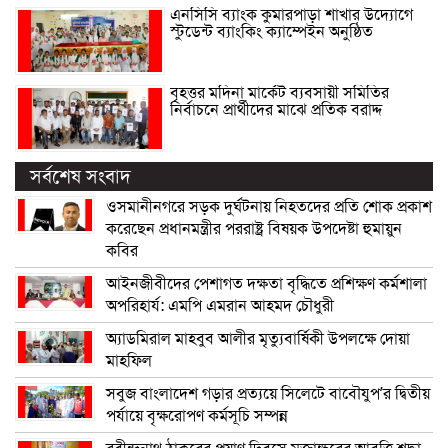
এনসিসি ব্যাংক কুমারপাড়া শাখার উদ্যোগে
স্টুডেন্ট ব্যাংকিং ক্যাম্পেইন অনুষ্ঠিত
বৃহত্তর মদিনা মার্কেট ব্যবসায়ী সমিতির
নির্বাচনে প্রার্থীদের মাঝে প্রতিক বরাদ্দ
সর্বশেষ সংবাদ
ওসমানীনগরে সড়ক দুর্ঘটনায় নিহতদের প্রতি শোক প্রকাশ
করেছেন প্রধানমন্ত্রীর পররাষ্ট্র বিষয়ক উপদেষ্টা হুমায়ুন
কবির
আইনজীবীদের পেশাগত দক্ষতা বৃদ্ধিতে প্রশিক্ষণ কর্মশালা
অপরিহার্য: এমপি এমরান আহমদ চৌধুরী
অ্যাডমিরাল মাহবুব আলীর মৃত্যুবার্ষিকী উপলক্ষে দোয়া
মাহফিল
সবুজ বাংলাদেশ গড়ার প্রত্যয়ে সিলেটে বাবৌযুপ’র দ্বিতীয়
পর্যায়ে বৃক্ষরোপণ কর্মসূচি সম্পন্ন