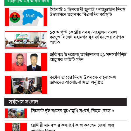
রাজনীতি এর আরও খবর
সিলেটে ২ দিনব্যাপী জুলাই গণঅভ্যুত্থান দিবস
উদযাপনে মহানগর বিএনপির কর্মসূচি
১৩ আগস্ট কেন্দ্রীয় সদস্য সম্মেলন সফল
করতে সিলেট মহানগর যুব জমিয়তের ব্যাপক
প্রস্তুতি
জকিগঞ্জ উপজেলা তাতীদলের ২১ সদস্যবিশিষ্ট
আহ্বায়ক কমিটি গঠন
কর্ণেল তাহের দিবস উপলক্ষে বাংলাদেশ
জাসদের আলোচনা সভা অনুষ্ঠিত
সর্বশেষ সংবাদ
সিলেটে দুই বাসের মুখোমুখি সংঘর্ষ, নিহত বেড়ে ৯
রোটারী মানবতার কল্যাণে কাজ করছেন জেলা জজ