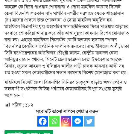
মহাসচিব ও ২০ দলীয় জোট-এর মুখপাত্র সাবেক প্রতিমন্ত্রী সালাহউদ্দিন
আহমদ-কে ফিরে পাওয়ায় শোকরানা ও দোয়া মাহফিল করেছে সিলেট
জেলা বিএনপি।গতকাল বাদ মাগরিব নগরীর দরগাহে হযরত শাহজালাল
(র.) মাজার প্রাঙ্গনে উক্ত শোকরানা ও দোয়া মাহফিল অনুষ্ঠিত হয়।
মাহফিলে বিএনপির যুগ্ম-মহাসচিব সালাহউদ্দিনকে ফিরে পাওয়ায় আল্লাহর
দরবারে শোকরিয়া আদায় করে তাঁর আশু সুস্থতা কামনায় বিশেষ মোনাজাত
করা হয়। এছাড়া মাহফিলে সিলেটের কোটি জনতার হৃদয়ের স্পন্দন
বিএনপির কেন্দ্রীয় সাংগঠনিক সম্পাদক জননেতা এম. ইলিয়াস আলী, ঢাকা
সিটি কর্পোরেশনের কাউন্সিলর চৌধুরী আলম, কেন্দ্রীয় ছাত্রদল নেতা
আনিছুর রহমান খোকন, সিলেট জেলা ছাত্রদল নেতা ইফতেখার আহমদ
দিনার, জুনেদ আহমদ ও ইলিয়াস আলীর গাড়ী চালক আনসার আলী সহ
গুম হওয়া সকল নেতাকর্মীদের সন্ধান কামনায় বিশেষ মোনাজাত করা হয়।
মাহফিলে সিলেট জেলা বিএনপির সিনিয়র নেতৃবৃন্দ ছাড়াও অঙ্গসংগঠন ও
সহযোগী সংগঠনের বিভিন্ন পর্যায়ের নেতাকর্মীসহ বিপুল সংখ্যক মুসল্লী
অংশ নেন।
পঠিত :
১৮২
সংবাদটি ভালো লাগলে শেয়াার করুন