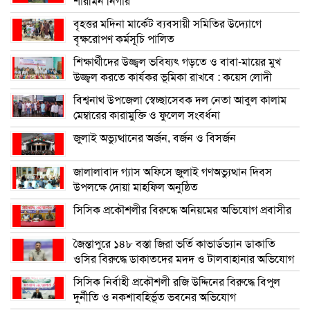
শারমিন নিগার
বৃহত্তর মদিনা মার্কেট ব্যবসায়ী সমিতির উদ্যোগে
বৃক্ষরোপণ কর্মসূচি পালিত
শিক্ষার্থীদের উজ্জ্বল ভবিষ্যৎ গড়তে ও বাবা-মায়ের মুখ
উজ্জ্বল করতে কার্যকর ভূমিকা রাখবে : কয়েস লোদী
বিশ্বনাথ উপজেলা স্বেচ্ছাসেবক দল নেতা আবুল কালাম
মেম্বারের কারামুক্তি ও ফুলেল সংবর্ধনা
জুলাই অভ্যুত্থানের অর্জন, বর্জন ও বিসর্জন
জালালাবাদ গ্যাস অফিসে জুলাই গণঅভ্যুত্থান দিবস
উপলক্ষে দোয়া মাহফিল অনুষ্ঠিত
সিসিক প্রকৌশলীর বিরুদ্ধে অনিয়মের অভিযোগ প্রবাসীর
জৈন্তাপুরে ১৪৮ বস্তা জিরা ভর্তি কাভার্ডভ্যান ডাকাতি
ওসির বিরুদ্ধে ডাকাতদের মদদ ও টালবাহানার অভিযোগ
সিসিক নির্বাহী প্রকৌশলী রজি উদ্দিনের বিরুদ্ধে বিপুল
দুর্নীতি ও নকশাবহির্ভূত ভবনের অভিযোগ