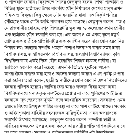
ও প্রতিবাদ জানান। বিবৃতিতে শিবির নেতৃবৃন্দ বলেন, শিক্ষা প্রতিষ্ঠান ও
বিভিন্ন স্থানে ছাত্রীদের উপর নারকীয় যৌন নির্যাতনে দেশের মানুষ এখন
শঙ্কিত ও বিক্ষুদ্ধ। কিছু ক্ষেত্রে যৌন হয়রানীর মাত্রা এত নিকৃষ্ট পর্যায়ে
পৌঁছেছে যাতে গোটা জাতি বাকরুদ্ধ হয়ে পড়েছে। নেতৃবৃন্দ বলেন, গত ৫
মে রাজধানীর মোহাম্মদপুর প্রিপারেটরি স্কুল অ্যান্ড কলেজের প্রথম শ্রেনীর
এক ছাত্রীকে যৌন হয়রানি করা হয়। এর আগে ৪ মে একই স্কুলে চতুর্থ
শ্রেণির এক ছাত্রীকে প্রতিষ্ঠানটির এক ক্যান্টিন বয়ের দ্বারা যৌন হয়রানির
শিকার হয়। তাছাড়া সম্প্রতি পহেলা বৈশাখ উদযাপন করার সময় ঢাকা
বিশ্ববিদ্যালয়, জাহাঙ্গিরনগর বিশ্ববিদ্যালয়, জগন্নাথ বিশ্ববিদ্যালয়, কৃষি
বিশ্ববিদ্যালয়ে একই দিনে যৌন হয়রানির শিকার হয়েছে নারীরা। যা
জাতিকে হতবাক করে দিয়েছে। এমনকি ভিডিও ফুটেজে অনেক
অপরাধীকে সনাক্ত করা হলেও তাদের অজানা কারণে এখন পর্যন্ত গ্রেপ্তার
করা হয়নি। তারা বলেন, ছাত্রী ও নারীদের যৌন হয়রানি এখন নিত্যদিনের
ঘটনায় পরিণত হয়েছে। জাতির জন্য আরও লজ্জার বিষয় হলো ঢাকা
বিশ্ববিদ্যালয়ে সনাক্তকৃত লম্পটদের গ্রেপ্তার না করে পুলিশের আইজি এ
ঘটনাকে ‘দুষ্ট ছেলেদের দুষ্টামী’ বলে আখ্যায়িত করেছেন। সরকারও এমন
ভয়াবহ বিষয়ে উপযুক্ত শাস্তির ব্যবস্থা না করে পাশ কাটিয়ে যাচ্ছে। সরকার
ও আইনশৃঙ্খলা বাহিনীর রহস্যজনক দায়িত্বহীনতা এমন অপরাধকে
সরাসরি উৎসাহ যোগাচ্ছে। নেতৃবৃন্দ আরও বলেন, লম্পটরা ছাত্রী ও
নারীদের ইজ্জতের উপর হামলা করবে আর রাষ্ট্রীয় শক্তি পাশকাটিয়ে যাবে
তা হতে পারেনা। সরকার ও আইনশৃঙ্খলা বাহিনীর এই উদাসীনতা