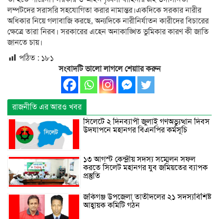
লম্পটদের সরাসরি সহযোগিতা করার নামান্তর।একদিকে সরকার নারীর
অধিকার নিয়ে গলাবাজি করছে, অন্যদিকে নারীনির্যাতন কারীদের বিচারের
ক্ষেত্রে তারা নিরব। সরকারের এহেন অনাকাঙ্খিত ভুমিকার কারণ কী জাতি
জানতে চায়।
পঠিত :
১৮১
সংবাদটি ভালো লাগলে শেয়াার করুন
রাজনীতি এর আরও খবর
সিলেটে ২ দিনব্যাপী জুলাই গণঅভ্যুত্থান দিবস
উদযাপনে মহানগর বিএনপির কর্মসূচি
১৩ আগস্ট কেন্দ্রীয় সদস্য সম্মেলন সফল
করতে সিলেট মহানগর যুব জমিয়তের ব্যাপক
প্রস্তুতি
জকিগঞ্জ উপজেলা তাতীদলের ২১ সদস্যবিশিষ্ট
আহ্বায়ক কমিটি গঠন