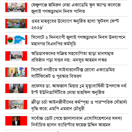
ফেঞ্চুগঞ্জে জমিরুন নেছা একাডেমি স্কুল অ্যান্ড কলেজে
জুলাই গণঅভ্যুত্থান দিবস পালিত
ওমর মাহবুবের উদ্যোগে অনুষ্ঠিত হলো ‘ফুটবল ফেস্ট
২০২৬’
সিলেটে ২ দিনব্যাপী জুলাই গণঅভ্যুত্থান দিবস উদযাপনে
মহানগর বিএনপির কর্মসূচি
অভিভাবকদের সক্রিয় সহযোগিতা ছাড়া মানসম্মত
প্রতিষ্ঠান গড়া সম্ভব নয়: -মনসুর আহমদ লস্কর
সিলেট নগরীতে সাইবারনেটিক্স রোবো একাডেমির
সার্টিফিকেট ও পুরস্কার বিতরণ
প্রফেসর ডা. আফজাল মিয়ার ১ম মৃত্যুবার্ষিকী উপলক্ষে নর্থ
ইস্ট ইউনিভার্সিটিতে দোয়া মাহফিল অনুষ্ঠিত
ক্রীড়া চর্চা আইনজীবীদের কর্মস্পৃহা ও পারস্পরিক সৌহার্দ্য
বৃদ্ধি করে: এমপি এমরান চৌধুরী
সর্বোচ্চ ভোট পেয়ে জালালাবাদ এসোসিয়েশনের সদস্য
নির্বাচিত হলেন ব্যারিস্টার ফয়েজ উদ্দিন আহমদ