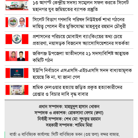
১৩ আগস্ট কেন্দ্রীয় সদস্য সম্মেলন সফল করতে সিলেট
মহানগর যুব জমিয়তের ব্যাপক প্রস্তুতি
সিলেট বিভাগ গণদাবি পরিষদ নিউইয়র্ক শাখা গঠনের
দায়িত্ব পেলেন বীর মুক্তিযোদ্ধা মাহবুবুর রহমান চৌধুরী
প্রশাসনের পরিচয়ে মোবাইল ব্যাংকিংয়ের তথ্য চেয়ে
প্রতারণা, নয়াসড়ক বিজনেস অ্যাসোসিয়েশনের সতর্কতা
জকিগঞ্জ উপজেলা তাতীদলের ২১ সদস্যবিশিষ্ট আহ্বায়ক
কমিটি গঠন
ইউপি নির্বাচনে এসএসসি-এইচএসসি সনদ বাধ্যতামূলক
হয়েছে কি না, যা জানা গেল
শ্রমিক দেলওয়ার হত্যায় জড়িত প্রকৃত হত্যাকারীদের
গ্রেপ্তার ও বিচার দাবি বৃদ্ধ বাবার
প্রধান সম্পাদক: মাহমুদুল হাসান খোকন
সম্পাদক ও
প্রকাশক: রোকসানা বেগম (রুনা)
নির্বাহী সম্পাদক: শেখ মো: লুৎফুর রহমান
সহকারী সম্পাদক: শামিম মিয়া
বার্তা ও বাণিজ্যিক কার্যালয়: সিটি বাণিজ‍্যিক ভবন (৩য় তলা) বন্দর বাজার,