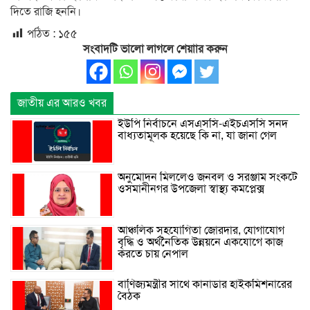
দিতে রাজি হননি।
পঠিত :
১৫৫
সংবাদটি ভালো লাগলে শেয়াার করুন
জাতীয় এর আরও খবর
ইউপি নির্বাচনে এসএসসি-এইচএসসি সনদ
বাধ্যতামূলক হয়েছে কি না, যা জানা গেল
অনুমোদন মিললেও জনবল ও সরঞ্জাম সংকটে
ওসমানীনগর উপজেলা স্বাস্থ্য কমপ্লেক্স
আঞ্চলিক সহযোগিতা জোরদার, যোগাযোগ
বৃদ্ধি ও অর্থনৈতিক উন্নয়নে একযোগে কাজ
করতে চায় নেপাল
বাণিজ্যমন্ত্রীর সাথে কানাডার হাইকমিশনারের
বৈঠক