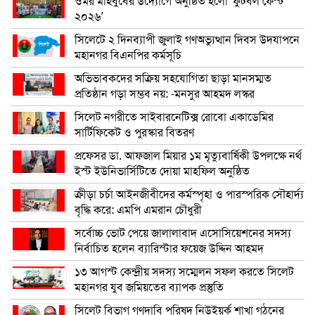
ওমর মাহবুবের উদ্যোগে অনুষ্ঠিত হলো ‘ফুটবল ফেস্ট
২০২৬’
সিলেটে ২ দিনব্যাপী জুলাই গণঅভ্যুত্থান দিবস উদযাপনে
মহানগর বিএনপির কর্মসূচি
অভিভাবকদের সক্রিয় সহযোগিতা ছাড়া মানসম্মত
প্রতিষ্ঠান গড়া সম্ভব নয়: -মনসুর আহমদ লস্কর
সিলেট নগরীতে সাইবারনেটিক্স রোবো একাডেমির
সার্টিফিকেট ও পুরস্কার বিতরণ
প্রফেসর ডা. আফজাল মিয়ার ১ম মৃত্যুবার্ষিকী উপলক্ষে নর্থ
ইস্ট ইউনিভার্সিটিতে দোয়া মাহফিল অনুষ্ঠিত
ক্রীড়া চর্চা আইনজীবীদের কর্মস্পৃহা ও পারস্পরিক সৌহার্দ্য
বৃদ্ধি করে: এমপি এমরান চৌধুরী
সর্বোচ্চ ভোট পেয়ে জালালাবাদ এসোসিয়েশনের সদস্য
নির্বাচিত হলেন ব্যারিস্টার ফয়েজ উদ্দিন আহমদ
১৩ আগস্ট কেন্দ্রীয় সদস্য সম্মেলন সফল করতে সিলেট
মহানগর যুব জমিয়তের ব্যাপক প্রস্তুতি
সিলেট বিভাগ গণদাবি পরিষদ নিউইয়র্ক শাখা গঠনের