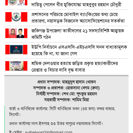
দায়িত্ব পেলেন বীর মুক্তিযোদ্ধা মাহবুবুর রহমান চৌধুরী
প্রশাসনের পরিচয়ে মোবাইল ব্যাংকিংয়ের তথ্য চেয়ে
প্রতারণা, নয়াসড়ক বিজনেস অ্যাসোসিয়েশনের সতর্কতা
জকিগঞ্জ উপজেলা তাতীদলের ২১ সদস্যবিশিষ্ট আহ্বায়ক
কমিটি গঠন
ইউপি নির্বাচনে এসএসসি-এইচএসসি সনদ বাধ্যতামূলক
হয়েছে কি না, যা জানা গেল
শ্রমিক দেলওয়ার হত্যায় জড়িত প্রকৃত হত্যাকারীদের
গ্রেপ্তার ও বিচার দাবি বৃদ্ধ বাবার
প্রধান সম্পাদক: মাহমুদুল হাসান খোকন
সম্পাদক ও
প্রকাশক: রোকসানা বেগম (রুনা)
নির্বাহী সম্পাদক: শেখ মো: লুৎফুর রহমান
সহকারী সম্পাদক: শামিম মিয়া
বার্তা ও বাণিজ্যিক কার্যালয়: সিটি বাণিজ‍্যিক ভবন (৩য় তলা) বন্দর বাজার,
সিলেট।
প্রধান কার্যালয়:আল-ইসলাহ ৩৩ উত্তর বালুচর নয়াবাজার সিলেট।
ই-মেইল : sylhetpost24@gmail.com,