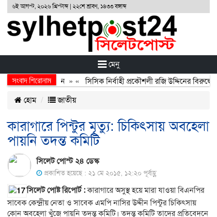
৬ই আগস্ট, ২০২৬ খ্রিস্টাব্দ | ২২শে শ্রাবণ, ১৪৩৩ বঙ্গাব্দ
মেনু
সংবাদ শিরোনাম
অর্জন, বর্জন ও বিসর্জন
» «
সিসিক নির্বাহী প্রকৌশলী রজি উদ্দিনের বিরুদ্ধে 
হোম
জাতীয়
কারাগারে পিন্টুর মৃত্যু: চিকিৎসায় অবহেলা
পায়নি তদন্ত কমিটি
সিলেট পোস্ট ২৪ ডেস্ক
প্রকাশিত হয়েছে : ২১ মে ২০১৫, ১২:২০ পূর্বাহ্ণ
সিলেট
পোষ্ট
রিপোর্ট
:
কারাগারে অসুস্থ হয়ে মারা যাওয়া বিএনপির
সাবেক কেন্দ্রীয় নেতা ও সাবেক এমপি নাসির উদ্দীন পিন্টুর চিকিৎসায়
কোন অবহেলা খুঁজে পায়নি তদন্ত কমিটি। তদন্ত কমিটি তাদের প্রতিবেদনে