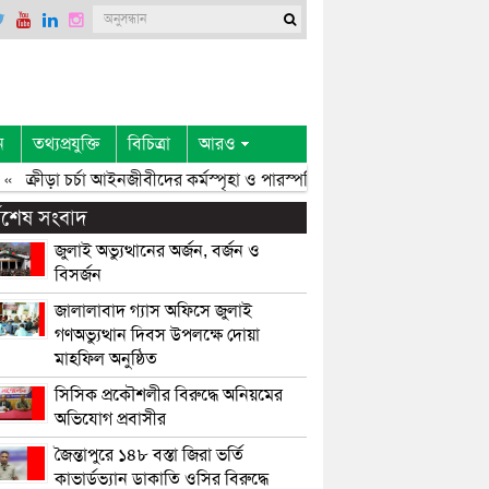
ন
তথ্যপ্রযুক্তি
বিচিত্রা
আরও
«
ক্রীড়া চর্চা আইনজীবীদের কর্মস্পৃহা ও পারস্পরিক সৌহার্দ্য বৃদ্ধি করে: এমপি 
্বশেষ সংবাদ
জুলাই অভ্যুত্থানের অর্জন, বর্জন ও
বিসর্জন
জালালাবাদ গ্যাস অফিসে জুলাই
গণঅভ্যুত্থান দিবস উপলক্ষে দোয়া
মাহফিল অনুষ্ঠিত
সিসিক প্রকৌশলীর বিরুদ্ধে অনিয়মের
অভিযোগ প্রবাসীর
জৈন্তাপুরে ১৪৮ বস্তা জিরা ভর্তি
কাভার্ডভ্যান ডাকাতি ওসির বিরুদ্ধে