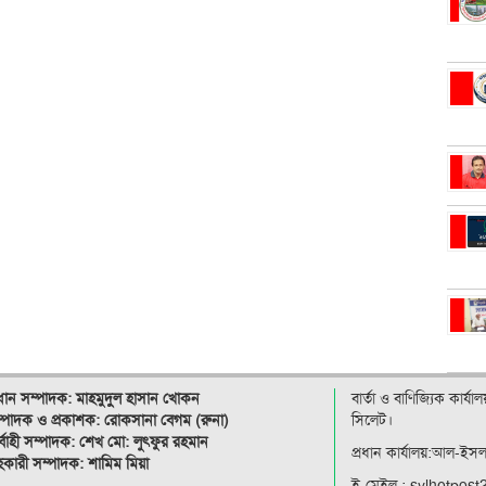
রধান সম্পাদক: মাহমুদুল হাসান খোকন
বার্তা ও বাণিজ্যিক কার্য
্পাদক ও
প্রকাশক: রোকসানা বেগম (রুনা)
সিলেট।
র্বাহী সম্পাদক: শেখ মো: লুৎফুর রহমান
প্রধান কার্যালয়:আল-ইস
কারী সম্পাদক: শামিম মিয়া
ই-মেইল : sylhetpos