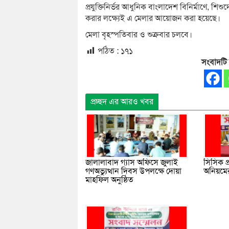
প্রযুক্তিনির্ভর আধুনিক বাংলাদেশ বিনির্মাণে, শি
করার লক্ষ্যেই এ মেলার আয়োজন করা হয়েছে।
মেলা বৃহস্পতিবার ও শুক্রবার চলবে।
পঠিত :
১৭১
সংবাদটি
প্রচ্ছদ এর আরও খবর
জালালাবাদ গ্যাস অফিসে জুলাই
সিসিক প
গণঅভ্যুত্থান দিবস উপলক্ষে দোয়া
অনিয়মের
মাহফিল অনুষ্ঠিত