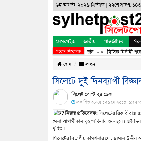
৬ই আগস্ট, ২০২৬ খ্রিস্টাব্দ | ২২শে শ্রাবণ, ১৪৩৩
হোমপেইজ
জাতীয়
আন্তর্জাতিক
সিল
সংবাদ শিরোনাম
জুলাই অভ্যুত্থানের অর্জন, বর্জন ও বিসর্জন
» «
সিসিক নির্বাহী প্রকৌ
হোম
প্রচ্ছদ
সিলেটে দুই দিনব্যাপী বিজ্ঞ
সিলেট পোস্ট ২৪ ডেস্ক
প্রকাশিত হয়েছে : ২১ মে ২০১৫, ১:২২ পূর্ব
নিজস্ব প্রতিবেদক:
সিলেটের রিকাবীবাজারস্থ 
মেলা আগামীকাল বৃহস্পতিবার শুরু হবে। ওই দিন ব
মুহিত।
সিলেটের বিভাগীয় কমিশনার মো. জামাল উদ্দীন আহ