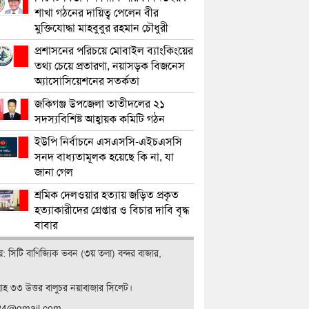
শাখা গঠনের দায়িত্ব পেলেন বীর
মুক্তিযোদ্ধা মাহবুবুর রহমান চৌধুরী
প্রশাসনের পরিচয়ে মোবাইল ব্যাংকিংয়ের
তথ্য চেয়ে প্রতারণা, নয়াসড়ক বিজনেস
অ্যাসোসিয়েশনের সতর্কতা
জকিগঞ্জ উপজেলা তাতীদলের ২১
সদস্যবিশিষ্ট আহ্বায়ক কমিটি গঠন
ইউপি নির্বাচনে এসএসসি-এইচএসসি
সনদ বাধ্যতামূলক হয়েছে কি না, যা
জানা গেল
শ্রমিক দেলওয়ার হত্যায় জড়িত প্রকৃত
হত্যাকারীদের গ্রেপ্তার ও বিচার দাবি বৃদ্ধ
বাবার
ালয়: সিটি বাণিজ‍্যিক ভবন (৩য় তলা) বন্দর বাজার,
লাহ ৩৩ উত্তর বালুচর নয়াবাজার সিলেট।
t24@gmail.com,