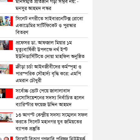
মানসম্মত প্রতিষ্ঠান গড়া সম্ভব নয়: -
মনসুর আহমদ লস্কর
সিলেট নগরীতে সাইবারনেটিক্স রোবো
একাডেমির সার্টিফিকেট ও পুরস্কার
বিতরণ
প্রফেসর ডা. আফজাল মিয়ার ১ম
মৃত্যুবার্ষিকী উপলক্ষে নর্থ ইস্ট
ইউনিভার্সিটিতে দোয়া মাহফিল অনুষ্ঠিত
ক্রীড়া চর্চা আইনজীবীদের কর্মস্পৃহা ও
পারস্পরিক সৌহার্দ্য বৃদ্ধি করে: এমপি
এমরান চৌধুরী
সর্বোচ্চ ভোট পেয়ে জালালাবাদ
এসোসিয়েশনের সদস্য নির্বাচিত হলেন
ব্যারিস্টার ফয়েজ উদ্দিন আহমদ
১৩ আগস্ট কেন্দ্রীয় সদস্য সম্মেলন সফল
করতে সিলেট মহানগর যুব জমিয়তের
ব্যাপক প্রস্তুতি
সিলেট বিভাগ গণদাবি পরিষদ নিউইয়র্ক