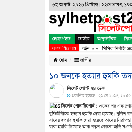
৬ই আগস্ট, ২০২৬ খ্রিস্টাব্দ | ২২শে শ্রাবণ, ১৪৩৩
হোমপেইজ
জাতীয়
আন্তর্জাতিক
সিল
সংবাদ শিরোনাম
জুলাই অভ্যুত্থানের অর্জন, বর্জন ও বিসর্জন
» «
সিসিক নির্বাহী প্রক
হোম
জাতীয়
১০ জনকে হত্যার হুমকি তদন
সিলেট পোস্ট ২৪ ডেস্ক
প্রকাশিত হয়েছে : ২১ মে ২০১৫, ১০:৫৫ 
সিলেট পোষ্ট রিপোর্ট :
একের পর এক ব্লগা
বুদ্ধিজীবীকে হত্যার হুমকি দেয়া হয়েছে। পুলি
যাদের হত্যার হুমকি দেয়া হয়েছে তাদের নিরাপত্তা ব
যারা হুমকি দিয়েছে তারা নতুন কোনো জঙ্গি সংগ