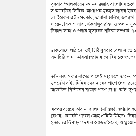
বুধবার ‘আলকায়েদা-আনসারুল্লাহ বাংলাটিম:১৩’
স আরেফিন সিদ্দিক, অধ্যাপক মুহম্মদ জাফর ইকবাল,
ডা. ইমরান এইচ সরকার, তারানা হালিম, জগন্নাথ হল
গায়েন, বিকাশ সাহা, ইকবালুর রহিম ও পলান সুতা
বিকাশ সাহা ও পলান সুতারের পরিচয় সম্পর্কে এ
ডাকযোগে পাঠানো ওই চিঠি বুধবার বেলা সাড়ে ১
এই চিঠি পান। আনসারুল্লাহ বাংলাটিম-১৩ গ্রুপের
তালিকায় সবার নামের পাশেই সংক্ষেপে তাদের ‘
উপদেষ্টা এইচ টি ইমামের নামের পাশে লেখা রয়েছে
আরেফিন সিদ্দিকের নামের পাশে লেখা ‘আই. দুশম
এরপর রয়েছে তারানা হালিম (নাস্তিক), জগন্নাথ হ
(ব্লগার), কাবেরী গায়েন (আই.এনিমি.ডিইউ), বি
সুতার (এন্টিবাংলাদেশ.র.অ্যাডভাইজার) ও মুহম্