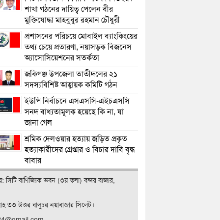
শাখা গঠনের দায়িত্ব পেলেন বীর
মুক্তিযোদ্ধা মাহবুবুর রহমান চৌধুরী
প্রশাসনের পরিচয়ে মোবাইল ব্যাংকিংয়ের
তথ্য চেয়ে প্রতারণা, নয়াসড়ক বিজনেস
অ্যাসোসিয়েশনের সতর্কতা
জকিগঞ্জ উপজেলা তাতীদলের ২১
সদস্যবিশিষ্ট আহ্বায়ক কমিটি গঠন
ইউপি নির্বাচনে এসএসসি-এইচএসসি
সনদ বাধ্যতামূলক হয়েছে কি না, যা
জানা গেল
শ্রমিক দেলওয়ার হত্যায় জড়িত প্রকৃত
হত্যাকারীদের গ্রেপ্তার ও বিচার দাবি বৃদ্ধ
বাবার
ালয়: সিটি বাণিজ‍্যিক ভবন (৩য় তলা) বন্দর বাজার,
লাহ ৩৩ উত্তর বালুচর নয়াবাজার সিলেট।
t24@gmail.com,