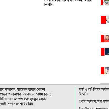
উন্নয়নে একযোগে কাজ করতে চায়
নেপাল
রধান সম্পাদক: মাহমুদুল হাসান খোকন
বার্তা ও বাণিজ্যিক কার্য
্পাদক ও
প্রকাশক: রোকসানা বেগম (রুনা)
সিলেট।
র্বাহী সম্পাদক: শেখ মো: লুৎফুর রহমান
প্রধান কার্যালয়:আল-ইস
কারী সম্পাদক: শামিম মিয়া
ই-মেইল : sylhetpos