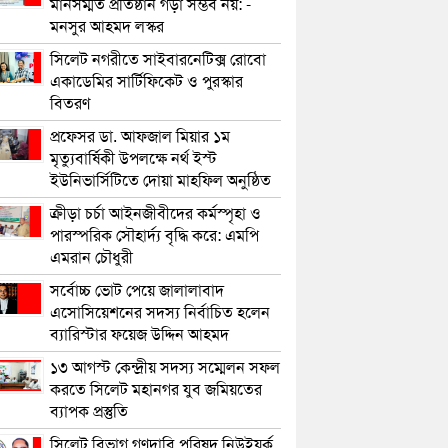
মানসম্মত প্রতিষ্ঠান গড়া সম্ভব নয়: -
মনসুর আহমদ লস্কর
সিলেট নগরীতে সাইবারনেটিক্স রোবো
একাডেমির সার্টিফিকেট ও পুরস্কার
বিতরণ
প্রফেসর ডা. আফজাল মিয়ার ১ম
মৃত্যুবার্ষিকী উপলক্ষে নর্থ ইস্ট
ইউনিভার্সিটিতে দোয়া মাহফিল অনুষ্ঠিত
ক্রীড়া চর্চা আইনজীবীদের কর্মস্পৃহা ও
পারস্পরিক সৌহার্দ্য বৃদ্ধি করে: এমপি
এমরান চৌধুরী
সর্বোচ্চ ভোট পেয়ে জালালাবাদ
এসোসিয়েশনের সদস্য নির্বাচিত হলেন
ব্যারিস্টার ফয়েজ উদ্দিন আহমদ
১৩ আগস্ট কেন্দ্রীয় সদস্য সম্মেলন সফল
করতে সিলেট মহানগর যুব জমিয়তের
ব্যাপক প্রস্তুতি
সিলেট বিভাগ গণদাবি পরিষদ নিউইয়র্ক