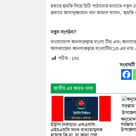
হত্যার হুমকি দিয়ে চিঠি পাঠানোর মাধ্যমে নতুন 
জবাবে আসাদুজ্জামান খান কামাল বলেন, ‘হুমকি দ
নতুন
সংগঠন
?
বাংলাদেশে আনসারুল্লাহ বাংলা টিম এবং আনসার 
আলকায়েদা-আনসারুল্লাহ বাংলাটিম:১৩-এর নাম 
পঠিত :
১৭২
সংবাদটি
জাতীয় এর আরও খবর
অনুমোদ
সরঞ্জা
ইউপি নির্বাচনে এসএসসি-
উপজেলা স্
এইচএসসি সনদ বাধ্যতামূলক
হয়েছে কি না, যা জানা গেল