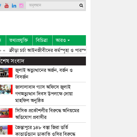
ন
তথ্যপ্রযুক্তি
বিচিত্রা
আরও
«
ক্রীড়া চর্চা আইনজীবীদের কর্মস্পৃহা ও পারস্পরিক সৌহার্দ্য বৃদ্ধি করে: এমপি
্বশেষ সংবাদ
জুলাই অভ্যুত্থানের অর্জন, বর্জন ও
বিসর্জন
জালালাবাদ গ্যাস অফিসে জুলাই
গণঅভ্যুত্থান দিবস উপলক্ষে দোয়া
মাহফিল অনুষ্ঠিত
সিসিক প্রকৌশলীর বিরুদ্ধে অনিয়মের
অভিযোগ প্রবাসীর
জৈন্তাপুরে ১৪৮ বস্তা জিরা ভর্তি
কাভার্ডভ্যান ডাকাতি ওসির বিরুদ্ধে