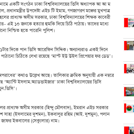
 নামে একটি সংগঠন ঢাকা বিশ্ববিদ্যালয়ের ভিসি অধ্যাপক আ আ ম
 প্রধানমন্ত্রীর উপদেষ্টা এইচ টি ইমাম, গণজাগরণ মঞ্চের মুখপাত্র
ের প্রাধ্যক্ষ অসীম সরকার, ঢাকা বিশ্ববিদ্যালয়ের শিক্ষক কাবেরী
র– এই ১০ জনকে হত্যার হুমকি দিয়ে চিঠি পাঠায়। তাদের মধ্যে
খনো নিশ্চিত হতে পারেনি পুলিশ।
১টার দিকে পান ভিসি আরেফিন সিদ্দিক। অন্যান্যরাও একই দিনে
 পাঠানো চিঠিতে লেখা রয়েছে ‘মাস্ট ইউ উইল প্রিপেয়ার ফর ডেড’।
অপরাধের’ কথাও উল্লেখ আছে। তালিকার ক্রমিক অনুযায়ী এক নম্বরে
 ‘অ্যান্টি ইসলাম.অ্যাডভাইজার’ ঢাকা বিশ্ববিদ্যালয়ের ভিসি
ুন.ভিসি’।
লের প্রাধ্যক্ষ অসীম সরকার (হিন্দু মৌলবাদ), ইমরান এইচ সরকার
কাশ সাহা (ইসলামের দুশমন), ইকবালুর রহিম (আই. দুশমুন), পলান
মদ জাফর ইকবালের (সেক্যুলার) নাম।