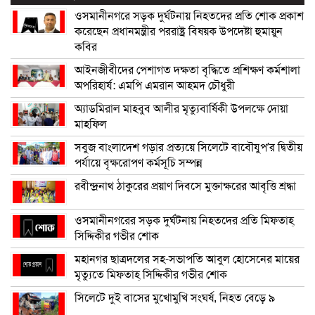
ওসমানীনগরে সড়ক দুর্ঘটনায় নিহতদের প্রতি শোক প্রকাশ
করেছেন প্রধানমন্ত্রীর পররাষ্ট্র বিষয়ক উপদেষ্টা হুমায়ুন
কবির
আইনজীবীদের পেশাগত দক্ষতা বৃদ্ধিতে প্রশিক্ষণ কর্মশালা
অপরিহার্য: এমপি এমরান আহমদ চৌধুরী
অ্যাডমিরাল মাহবুব আলীর মৃত্যুবার্ষিকী উপলক্ষে দোয়া
মাহফিল
সবুজ বাংলাদেশ গড়ার প্রত্যয়ে সিলেটে বাবৌযুপ’র দ্বিতীয়
পর্যায়ে বৃক্ষরোপণ কর্মসূচি সম্পন্ন
রবীন্দ্রনাথ ঠাকুরের প্রয়াণ দিবসে মুক্তাক্ষরের আবৃত্তি শ্রদ্ধা
ওসমানীনগরের সড়ক দুর্ঘটনায় নিহতদের প্রতি মিফতাহ্
সিদ্দিকীর গভীর শোক
মহানগর ছাত্রদলের সহ-সভাপতি আবুল হোসেনের মায়ের
মৃত্যুতে মিফতাহ্ সিদ্দিকীর গভীর শোক
সিলেটে দুই বাসের মুখোমুখি সংঘর্ষ, নিহত বেড়ে ৯