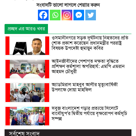
সংবাদটি ভালো লাগলে শেয়াার করুন
প্রচ্ছদ এর আরও খবর
ওসমানীনগরে সড়ক দুর্ঘটনায় নিহতদের প্রতি
শোক প্রকাশ করেছেন প্রধানমন্ত্রীর পররাষ্ট্র
বিষয়ক উপদেষ্টা হুমায়ুন কবির
আইনজীবীদের পেশাগত দক্ষতা বৃদ্ধিতে
প্রশিক্ষণ কর্মশালা অপরিহার্য: এমপি এমরান
আহমদ চৌধুরী
অ্যাডমিরাল মাহবুব আলীর মৃত্যুবার্ষিকী
উপলক্ষে দোয়া মাহফিল
সবুজ বাংলাদেশ গড়ার প্রত্যয়ে সিলেটে
বাবৌযুপ’র দ্বিতীয় পর্যায়ে বৃক্ষরোপণ কর্মসূচি
সম্পন্ন
সর্বশেষ সংবাদ