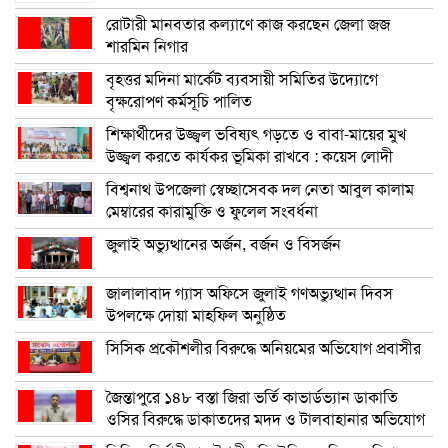
রোটারী মানবতার কল্যাণে কাজ করছেন জেলা জজ
শারমিন নিগার
বৃহত্তর মদিনা মার্কেট ব্যবসায়ী সমিতির উদ্যোগে
বৃক্ষরোপণ কর্মসূচি পালিত
শিক্ষার্থীদের উজ্জ্বল ভবিষ্যৎ গড়তে ও বাবা-মায়ের মুখ
উজ্জ্বল করতে কার্যকর ভূমিকা রাখবে : কয়েস লোদী
বিশ্বনাথ উপজেলা স্বেচ্ছাসেবক দল নেতা আবুল কালাম
মেম্বারের কারামুক্তি ও ফুলেল সংবর্ধনা
জুলাই অভ্যুত্থানের অর্জন, বর্জন ও বিসর্জন
জালালাবাদ গ্যাস অফিসে জুলাই গণঅভ্যুত্থান দিবস
উপলক্ষে দোয়া মাহফিল অনুষ্ঠিত
সিসিক প্রকৌশলীর বিরুদ্ধে অনিয়মের অভিযোগ প্রবাসীর
জৈন্তাপুরে ১৪৮ বস্তা জিরা ভর্তি কাভার্ডভ্যান ডাকাতি
ওসির বিরুদ্ধে ডাকাতদের মদদ ও টালবাহানার অভিযোগ