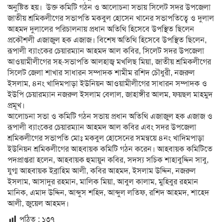
অনুষ্টিত হয়। উক্ত কমিটি গঠন ও আলোচনা সভায় সিলেট সদর উপজেলা
জাতীয় শ্রমিকলীগের সভাপতি মকবুল হোসেন খানের সভাপতিত্বে ও দুলাল
আহমদ দুলালের পরিচালনায় প্রধান অতিথি হিসেবে উপস্থিত ছিলেন
প্রকৌশলী এজাজুল হক এজাজ। বিশেষ অতিথি হিসেবে উপস্থিত ছিলেন,
রূপালী ব্যাংকের চেয়ারম্যান আহমদ আল কবির, সিলেট সদর উপজেলা
আওয়ামীলীগের সহ-সভাপতি আলহাজ্ব মখলিছ মিয়া, জাতীয় শ্রমিকলীগের
সিলেট জেলা শাখার সাধারন সম্পাদক শামীম রশিদ চৌধুরী, নজরুল
ইসলাম, ৪নং খাদিমপাড়া ইউনিয়ন আওয়ামীলীগের সাধারন সম্পাদক ও
ইউপি চেয়ারম্যান নজরুল ইসলাম বেলাল, জাহাঙ্গীর আলম, ফয়ছল মাহমুদ
প্রমূখ।
আলোচনা সভা ও কমিটি গঠন সভায় প্রধান অতিথি এজাজুল হক এজাজ ও
রূপালী ব্যাংকের চেয়ারম্যান আহমদ আল কবির এবং সদর উপজেলা
শ্রমিকলীগের সভাপতি মোঃ মকবুল হোসেনের সমন্বয়ে ৪নং খাদিমপাড়া
ইউনিয়ন শ্রমিকলীগের আহবায়ক কমিটি গঠন করেন। আহবায়ক কমিটিতে
পদপ্রাপ্তরা হলেন, আহবায়ক হুমায়ুন কবির, সদস্য সচিক শাহাবুদ্দিন সাবু,
যুগ্ম আহবায়ক ইব্রাহিম আলী, কবির আহমদ, ইসলাম উদ্দিন, নজরুল
ইসলাম, আসাদুর রহমান, মালিক মিয়া, আবুল কালাম, মুহিবুর রহমান
মানিক, এমাদ উদ্দিন, আব্দুস শহিদ, আব্দুল লতিফ, রশিদ আহমদ, শাহেদ
আলী, জুয়েল আহমদ।
পঠিত :
১৩৭