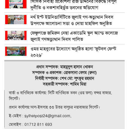
সিসিক নির্বাহী প্রকৌশলী রজি উদ্দিনের বিরুদ্ধে বিপুল
দুর্নীতি ও নকশাবহির্ভূত ভবনের অভিযোগ
নর্থ ইস্ট ইউনিভার্সিটিতে জুলাই গণ-অভ্যুত্থান দিবস
উপলক্ষে আলোচনা সভা ও দোয়া মাহফিল অনুষ্ঠিত
ফেঞ্চুগঞ্জে জমিরুন নেছা একাডেমি স্কুল অ্যান্ড কলেজে
জুলাই গণঅভ্যুত্থান দিবস পালিত
ওমর মাহবুবের উদ্যোগে অনুষ্ঠিত হলো ‘ফুটবল ফেস্ট
২০২৬’
প্রধান সম্পাদক: মাহমুদুল হাসান খোকন
সম্পাদক ও
প্রকাশক: রোকসানা বেগম (রুনা)
নির্বাহী সম্পাদক: শেখ মো: লুৎফুর রহমান
সহকারী সম্পাদক: শামিম মিয়া
বার্তা ও বাণিজ্যিক কার্যালয়: সিটি বাণিজ‍্যিক ভবন (৩য় তলা) বন্দর বাজার,
সিলেট।
প্রধান কার্যালয়:আল-ইসলাহ ৩৩ উত্তর বালুচর নয়াবাজার সিলেট।
ই-মেইল : sylhetpost24@gmail.com,
মোবাইল : 01712 811 693