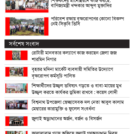
শিক্ষকদের মানোন্নয়নে কাজ করছে:
বাণিজ্যমন্ত্রী খন্দকার আব্দুল মুক্তাদির
পরিবেশ রক্ষায় বৃক্ষরোপণের কোনো বিকল্প
নেই-সিকৃবি ভিসি
সর্বশেষ সংবাদ
রোটারী মানবতার কল্যাণে কাজ করছেন জেলা জজ
শারমিন নিগার
বৃহত্তর মদিনা মার্কেট ব্যবসায়ী সমিতির উদ্যোগে
বৃক্ষরোপণ কর্মসূচি পালিত
শিক্ষার্থীদের উজ্জ্বল ভবিষ্যৎ গড়তে ও বাবা-মায়ের মুখ
উজ্জ্বল করতে কার্যকর ভূমিকা রাখবে : কয়েস লোদী
বিশ্বনাথ উপজেলা স্বেচ্ছাসেবক দল নেতা আবুল কালাম
মেম্বারের কারামুক্তি ও ফুলেল সংবর্ধনা
জুলাই অভ্যুত্থানের অর্জন, বর্জন ও বিসর্জন
জালালাবাদ গ্যাস অফিসে জুলাই গণঅভ্যুত্থান দিবস