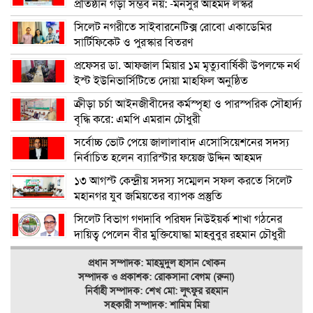
প্রতিষ্ঠান গড়া সম্ভব নয়: -মনসুর আহমদ লস্কর
সিলেট নগরীতে সাইবারনেটিক্স রোবো একাডেমির
সার্টিফিকেট ও পুরস্কার বিতরণ
প্রফেসর ডা. আফজাল মিয়ার ১ম মৃত্যুবার্ষিকী উপলক্ষে নর্থ
ইস্ট ইউনিভার্সিটিতে দোয়া মাহফিল অনুষ্ঠিত
ক্রীড়া চর্চা আইনজীবীদের কর্মস্পৃহা ও পারস্পরিক সৌহার্দ্য
বৃদ্ধি করে: এমপি এমরান চৌধুরী
সর্বোচ্চ ভোট পেয়ে জালালাবাদ এসোসিয়েশনের সদস্য
নির্বাচিত হলেন ব্যারিস্টার ফয়েজ উদ্দিন আহমদ
১৩ আগস্ট কেন্দ্রীয় সদস্য সম্মেলন সফল করতে সিলেট
মহানগর যুব জমিয়তের ব্যাপক প্রস্তুতি
সিলেট বিভাগ গণদাবি পরিষদ নিউইয়র্ক শাখা গঠনের
দায়িত্ব পেলেন বীর মুক্তিযোদ্ধা মাহবুবুর রহমান চৌধুরী
প্রধান সম্পাদক: মাহমুদুল হাসান খোকন
সম্পাদক ও
প্রকাশক: রোকসানা বেগম (রুনা)
নির্বাহী সম্পাদক: শেখ মো: লুৎফুর রহমান
সহকারী সম্পাদক: শামিম মিয়া