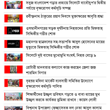
সবুজ বাংলাদেশ গড়ার প্রত্যয়ে সিলেটে বাবৌযুপ’র দ্বিতীয়
পর্যায়ে বৃক্ষরোপণ কর্মসূচি সম্পন্ন
রবীন্দ্রনাথ ঠাকুরের প্রয়াণ দিবসে মুক্তাক্ষরের আবৃত্তি শ্রদ্ধা
ওসমানীনগরের সড়ক দুর্ঘটনায় নিহতদের প্রতি মিফতাহ্
সিদ্দিকীর গভীর শোক
মহানগর ছাত্রদলের সহ-সভাপতি আবুল হোসেনের মায়ের
মৃত্যুতে মিফতাহ্ সিদ্দিকীর গভীর শোক
সিলেটে দুই বাসের মুখোমুখি সংঘর্ষ, নিহত বেড়ে ৯
রোটারী মানবতার কল্যাণে কাজ করছেন জেলা জজ
শারমিন নিগার
বৃহত্তর মদিনা মার্কেট ব্যবসায়ী সমিতির উদ্যোগে
বৃক্ষরোপণ কর্মসূচি পালিত
শিক্ষার্থীদের উজ্জ্বল ভবিষ্যৎ গড়তে ও বাবা-মায়ের মুখ
উজ্জ্বল করতে কার্যকর ভূমিকা রাখবে : কয়েস লোদী
বিশ্বনাথ উপজেলা স্বেচ্ছাসেবক দল নেতা আবুল কালাম