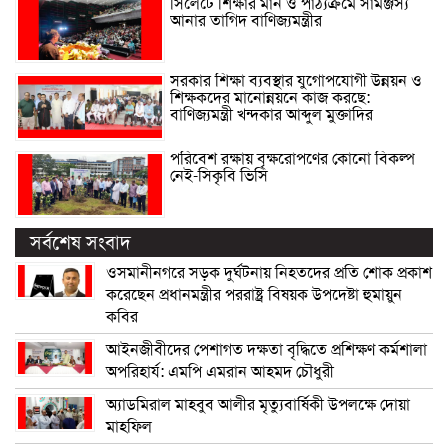
সিলেটে শিক্ষার মান ও পাঠ্যক্রমে সামঞ্জস্য
আনার তাগিদ বাণিজ্যমন্ত্রীর
সরকার শিক্ষা ব্যবস্থার যুগোপযোগী উন্নয়ন ও
শিক্ষকদের মানোন্নয়নে কাজ করছে:
বাণিজ্যমন্ত্রী খন্দকার আব্দুল মুক্তাদির
পরিবেশ রক্ষায় বৃক্ষরোপণের কোনো বিকল্প
নেই-সিকৃবি ভিসি
সর্বশেষ সংবাদ
ওসমানীনগরে সড়ক দুর্ঘটনায় নিহতদের প্রতি শোক প্রকাশ
করেছেন প্রধানমন্ত্রীর পররাষ্ট্র বিষয়ক উপদেষ্টা হুমায়ুন
কবির
আইনজীবীদের পেশাগত দক্ষতা বৃদ্ধিতে প্রশিক্ষণ কর্মশালা
অপরিহার্য: এমপি এমরান আহমদ চৌধুরী
অ্যাডমিরাল মাহবুব আলীর মৃত্যুবার্ষিকী উপলক্ষে দোয়া
মাহফিল