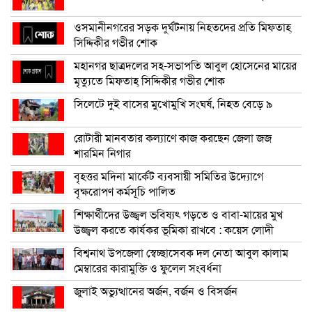
ওসমানীনগরের সড়ক দুর্ঘটনায় নিহতদের প্রতি মিফতাহ্
সিদ্দিকীর গভীর শোক
মহানগর ছাত্রদলের সহ-সভাপতি আবুল হোসেনের মায়ের
মৃত্যুতে মিফতাহ্ সিদ্দিকীর গভীর শোক
সিলেটে দুই বাসের মুখোমুখি সংঘর্ষ, নিহত বেড়ে ৯
রোটারী মানবতার কল্যাণে কাজ করছেন জেলা জজ
শারমিন নিগার
বৃহত্তর মদিনা মার্কেট ব্যবসায়ী সমিতির উদ্যোগে
বৃক্ষরোপণ কর্মসূচি পালিত
শিক্ষার্থীদের উজ্জ্বল ভবিষ্যৎ গড়তে ও বাবা-মায়ের মুখ
উজ্জ্বল করতে কার্যকর ভূমিকা রাখবে : কয়েস লোদী
বিশ্বনাথ উপজেলা স্বেচ্ছাসেবক দল নেতা আবুল কালাম
মেম্বারের কারামুক্তি ও ফুলেল সংবর্ধনা
জুলাই অভ্যুত্থানের অর্জন, বর্জন ও বিসর্জন