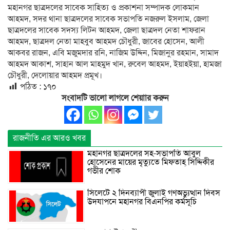
মহানগর ছাত্রদলের সাবেক সাহিত্য ও প্রকাশনা সম্পাদক লোকমান
আহমদ, সদর থানা ছাত্রদলের সাবেক সভাপতি নজরুল ইসলাম, জেলা
ছাত্রদলের সাবেক সদস্য লিটন আহমদ, জেলা ছাত্রদল নেতা শাফরান
আহমদ, ছাত্রদল নেতা মাহবুব আহমদ চৌধুরী, জাবের হোসেন, আলী
আকবর রাজন, এবি মজুমদার রনি, নাজিম উদ্দিন, মিজানুর রহমান, সামাদ
আহমদ আকাশ, সাহান আল মাহমুদ খান, রুবেল আহমদ, ইয়াহইয়া, হামজা
চৌধুরী, দেলোয়ার আহমদ প্রমূখ।
পঠিত :
১৭০
সংবাদটি ভালো লাগলে শেয়াার করুন
রাজনীতি এর আরও খবর
মহানগর ছাত্রদলের সহ-সভাপতি আবুল
হোসেনের মায়ের মৃত্যুতে মিফতাহ্ সিদ্দিকীর
গভীর শোক
সিলেটে ২ দিনব্যাপী জুলাই গণঅভ্যুত্থান দিবস
উদযাপনে মহানগর বিএনপির কর্মসূচি