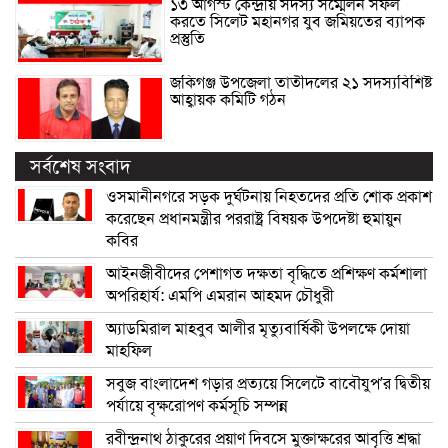
১৩ আগস্ট কেন্দ্রীয় সদস্য সম্মেলন সফল
করতে সিলেট মহানগর যুব জমিয়তের ব্যাপক
প্রস্তুতি
জকিগঞ্জ উপজেলা তাতীদলের ২১ সদস্যবিশিষ্ট
আহ্বায়ক কমিটি গঠন
সর্বশেষ সংবাদ
ওসমানীনগরে সড়ক দুর্ঘটনায় নিহতদের প্রতি শোক প্রকাশ
করেছেন প্রধানমন্ত্রীর পররাষ্ট্র বিষয়ক উপদেষ্টা হুমায়ুন
কবির
আইনজীবীদের পেশাগত দক্ষতা বৃদ্ধিতে প্রশিক্ষণ কর্মশালা
অপরিহার্য: এমপি এমরান আহমদ চৌধুরী
অ্যাডমিরাল মাহবুব আলীর মৃত্যুবার্ষিকী উপলক্ষে দোয়া
মাহফিল
সবুজ বাংলাদেশ গড়ার প্রত্যয়ে সিলেটে বাবৌযুপ’র দ্বিতীয়
পর্যায়ে বৃক্ষরোপণ কর্মসূচি সম্পন্ন
রবীন্দ্রনাথ ঠাকুরের প্রয়াণ দিবসে মুক্তাক্ষরের আবৃত্তি শ্রদ্ধা