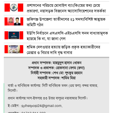
প্রশাসনের পরিচয়ে মোবাইল ব্যাংকিংয়ের তথ্য চেয়ে
প্রতারণা, নয়াসড়ক বিজনেস অ্যাসোসিয়েশনের সতর্কতা
জকিগঞ্জ উপজেলা তাতীদলের ২১ সদস্যবিশিষ্ট আহ্বায়ক
কমিটি গঠন
ইউপি নির্বাচনে এসএসসি-এইচএসসি সনদ বাধ্যতামূলক
হয়েছে কি না, যা জানা গেল
শ্রমিক দেলওয়ার হত্যায় জড়িত প্রকৃত হত্যাকারীদের
গ্রেপ্তার ও বিচার দাবি বৃদ্ধ বাবার
প্রধান সম্পাদক: মাহমুদুল হাসান খোকন
সম্পাদক ও
প্রকাশক: রোকসানা বেগম (রুনা)
নির্বাহী সম্পাদক: শেখ মো: লুৎফুর রহমান
সহকারী সম্পাদক: শামিম মিয়া
বার্তা ও বাণিজ্যিক কার্যালয়: সিটি বাণিজ‍্যিক ভবন (৩য় তলা) বন্দর বাজার,
সিলেট।
প্রধান কার্যালয়:আল-ইসলাহ ৩৩ উত্তর বালুচর নয়াবাজার সিলেট।
ই-মেইল : sylhetpost24@gmail.com,