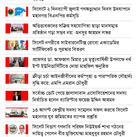
সিলেটে ২ দিনব্যাপী জুলাই গণঅভ্যুত্থান দিবস উদযাপনে
মহানগর বিএনপির কর্মসূচি
অভিভাবকদের সক্রিয় সহযোগিতা ছাড়া মানসম্মত
প্রতিষ্ঠান গড়া সম্ভব নয়: -মনসুর আহমদ লস্কর
সিলেট নগরীতে সাইবারনেটিক্স রোবো একাডেমির
সার্টিফিকেট ও পুরস্কার বিতরণ
প্রফেসর ডা. আফজাল মিয়ার ১ম মৃত্যুবার্ষিকী উপলক্ষে নর্থ
ইস্ট ইউনিভার্সিটিতে দোয়া মাহফিল অনুষ্ঠিত
ক্রীড়া চর্চা আইনজীবীদের কর্মস্পৃহা ও পারস্পরিক সৌহার্দ্য
বৃদ্ধি করে: এমপি এমরান চৌধুরী
সর্বোচ্চ ভোট পেয়ে জালালাবাদ এসোসিয়েশনের সদস্য
নির্বাচিত হলেন ব্যারিস্টার ফয়েজ উদ্দিন আহমদ
১৩ আগস্ট কেন্দ্রীয় সদস্য সম্মেলন সফল করতে সিলেট
মহানগর যুব জমিয়তের ব্যাপক প্রস্তুতি
সিলেট বিভাগ গণদাবি পরিষদ নিউইয়র্ক শাখা গঠনের
দায়িত্ব পেলেন বীর মুক্তিযোদ্ধা মাহবুবুর রহমান চৌধুরী