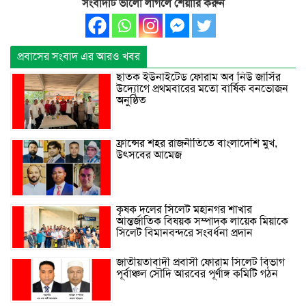
সংবাদটি ভালো লাগলে শেয়াার করুন
প্রবাসের সংবাদ এর আরও খবর
ছাতক ইউনাইটেড ফোরাম অব নিউ জার্সির
উদ্যোগে প্রথমবারের মতো বার্ষিক বনভোজন
অনুষ্ঠিত
ফ্রান্সের শহর রাজনীতিতে বাংলাদেশি মুখ,
উৎসবের আমেজ
কৃষক দলের সিলেট মহানগর শাখার
আন্তর্জাতিক বিষয়ক সম্পাদক লায়েক মিয়াকে
সিলেট বিমানবন্দরে সংবর্ধনা প্রদান
জাতীয়তাবাদী প্রবাসী ফোরাম সিলেট বিভাগ
পূর্বাঞ্চল সৌদি আরবের পূর্ণাঙ্গ কমিটি গঠন