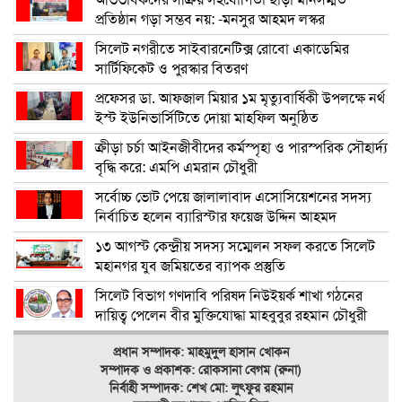
অভিভাবকদের সক্রিয় সহযোগিতা ছাড়া মানসম্মত
প্রতিষ্ঠান গড়া সম্ভব নয়: -মনসুর আহমদ লস্কর
সিলেট নগরীতে সাইবারনেটিক্স রোবো একাডেমির
সার্টিফিকেট ও পুরস্কার বিতরণ
প্রফেসর ডা. আফজাল মিয়ার ১ম মৃত্যুবার্ষিকী উপলক্ষে নর্থ
ইস্ট ইউনিভার্সিটিতে দোয়া মাহফিল অনুষ্ঠিত
ক্রীড়া চর্চা আইনজীবীদের কর্মস্পৃহা ও পারস্পরিক সৌহার্দ্য
বৃদ্ধি করে: এমপি এমরান চৌধুরী
সর্বোচ্চ ভোট পেয়ে জালালাবাদ এসোসিয়েশনের সদস্য
নির্বাচিত হলেন ব্যারিস্টার ফয়েজ উদ্দিন আহমদ
১৩ আগস্ট কেন্দ্রীয় সদস্য সম্মেলন সফল করতে সিলেট
মহানগর যুব জমিয়তের ব্যাপক প্রস্তুতি
সিলেট বিভাগ গণদাবি পরিষদ নিউইয়র্ক শাখা গঠনের
দায়িত্ব পেলেন বীর মুক্তিযোদ্ধা মাহবুবুর রহমান চৌধুরী
প্রধান সম্পাদক: মাহমুদুল হাসান খোকন
সম্পাদক ও
প্রকাশক: রোকসানা বেগম (রুনা)
নির্বাহী সম্পাদক: শেখ মো: লুৎফুর রহমান