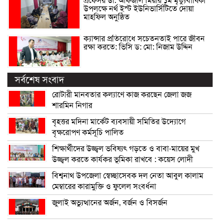
প্রফেসর ডা. আফজাল মিয়ার ১ম মৃত্যুবার্ষিকী
উপলক্ষে নর্থ ইস্ট ইউনিভার্সিটিতে দোয়া
মাহফিল অনুষ্ঠিত
ক্যান্সার প্রতিরোধে সচেতনতাই পারে জীবন
রক্ষা করতে: ভিসি ড: মো: নিজাম উদ্দিন
সর্বশেষ সংবাদ
রোটারী মানবতার কল্যাণে কাজ করছেন জেলা জজ
শারমিন নিগার
বৃহত্তর মদিনা মার্কেট ব্যবসায়ী সমিতির উদ্যোগে
বৃক্ষরোপণ কর্মসূচি পালিত
শিক্ষার্থীদের উজ্জ্বল ভবিষ্যৎ গড়তে ও বাবা-মায়ের মুখ
উজ্জ্বল করতে কার্যকর ভূমিকা রাখবে : কয়েস লোদী
বিশ্বনাথ উপজেলা স্বেচ্ছাসেবক দল নেতা আবুল কালাম
মেম্বারের কারামুক্তি ও ফুলেল সংবর্ধনা
জুলাই অভ্যুত্থানের অর্জন, বর্জন ও বিসর্জন