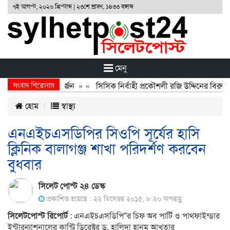
৭ই আগস্ট, ২০২৬ খ্রিস্টাব্দ | ২৩শে শ্রাবণ, ১৪৩৩ বঙ্গাব্দ
মেনু
সংবাদ শিরোনাম
র অর্জন, বর্জন ও বিসর্জন
» «
সিসিক নির্বাহী প্রকৌশলী রজি উদ্দিনের বিরুদ্ধ
হোম
স্বাস্থ্য
এনএইচএসডিপির সিওপি সূর্যের হাসি
ক্লিনিক বালাগঞ্জ শাখা পরিদর্শণ করবেন
বুধবার
সিলেট পোস্ট ২৪ ডেস্ক
প্রকাশিত হয়েছে : ২২ ডিসেম্বর ২০১৫, ৮:২০ অপরাহ্ণ
সিলেটপোস্ট রিপোর্ট
: এনএইচএসডিপি”র চিফ অব পার্টি ও পাথফাইন্ডার
ইন্টারন্যাশনালের কান্ট্রি ডিরেক্টর ড. হালিদা হানুম আখতার