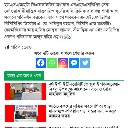
ইউএসএআইডি-ডিএফআইডির অর্থায়নে এনএইচএসডিপির সেবা
নেটওয়ার্ক সীমান্তিক বাস্তবায়িত সূর্যের হাসি ক্লিনিক বালাগঞ্জ শাখা আজ
সকালে পরিদর্শন করবেন। তার সাথে থাকবেন এনএইচএসডিপির
বিসিসিপির ডিরেক্টর এ. কে. শফিকুর রহমান, বিসিসি এন্ড মার্কেটিং
কোঅর্ডিনেটর আবু হাসিব মোস্তফা জামাল, সীমান্তিক এনএইচএসডিপির
প্রকল্প পরিচালক আব্দুর রহিম প্রমুখ।
পঠিত :
১৫৪
সংবাদটি ভালো লাগলে শেয়াার করুন
স্বাস্থ্য এর আরও খবর
নর্থ ইস্ট ইউনিভার্সিটিতে জুলাই গণ-অভ্যুত্থান
দিবস উপলক্ষে আলোচনা সভা ও দোয়া
মাহফিল অনুষ্ঠিত
অভিভাবকদের সক্রিয় সহযোগিতা ছাড়া
মানসম্মত প্রতিষ্ঠান গড়া সম্ভব নয়: -মনসুর
আহমদ লস্কর