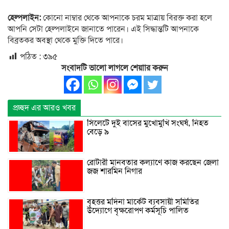
হেল্পলাইন:
কোনো নাম্বার থেকে আপনাকে চরম মাত্রায় বিরক্ত করা হলে
আপনি সেটা হেল্পলাইনে জানাতে পারেন। এই সিদ্ধান্তটি আপনাকে
বিব্রতকর অবস্থা থেকে মুক্তি দিতে পারে।
পঠিত :
৩৯৫
সংবাদটি ভালো লাগলে শেয়াার করুন
প্রচ্ছদ এর আরও খবর
সিলেটে দুই বাসের মুখোমুখি সংঘর্ষ, নিহত
বেড়ে ৯
রোটারী মানবতার কল্যাণে কাজ করছেন জেলা
জজ শারমিন নিগার
বৃহত্তর মদিনা মার্কেট ব্যবসায়ী সমিতির
উদ্যোগে বৃক্ষরোপণ কর্মসূচি পালিত