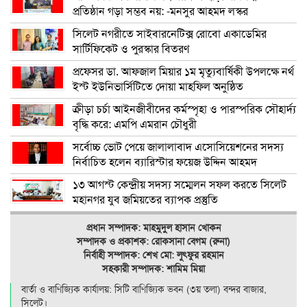
প্রতিষ্ঠান গড়া সম্ভব নয়: -মনসুর আহমদ লস্কর
সিলেট নগরীতে সাইবারনেটিক্স রোবো একাডেমির
সার্টিফিকেট ও পুরস্কার বিতরণ
প্রফেসর ডা. আফজাল মিয়ার ১ম মৃত্যুবার্ষিকী উপলক্ষে নর্থ
ইস্ট ইউনিভার্সিটিতে দোয়া মাহফিল অনুষ্ঠিত
ক্রীড়া চর্চা আইনজীবীদের কর্মস্পৃহা ও পারস্পরিক সৌহার্দ্য
বৃদ্ধি করে: এমপি এমরান চৌধুরী
সর্বোচ্চ ভোট পেয়ে জালালাবাদ এসোসিয়েশনের সদস্য
নির্বাচিত হলেন ব্যারিস্টার ফয়েজ উদ্দিন আহমদ
১৩ আগস্ট কেন্দ্রীয় সদস্য সম্মেলন সফল করতে সিলেট
মহানগর যুব জমিয়তের ব্যাপক প্রস্তুতি
প্রধান সম্পাদক: মাহমুদুল হাসান খোকন
সম্পাদক ও
প্রকাশক: রোকসানা বেগম (রুনা)
নির্বাহী সম্পাদক: শেখ মো: লুৎফুর রহমান
সহকারী সম্পাদক: শামিম মিয়া
বার্তা ও বাণিজ্যিক কার্যালয়: সিটি বাণিজ‍্যিক ভবন (৩য় তলা) বন্দর বাজার,
সিলেট।