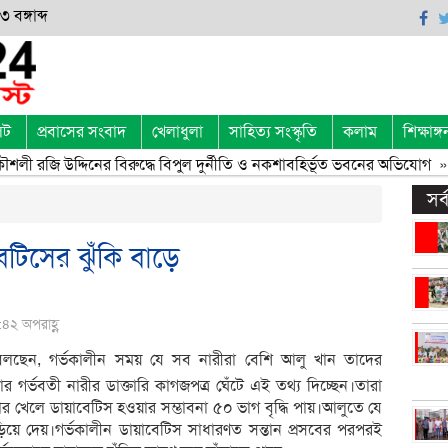
 বঙ্গাব্দ
েট
প্রবাসের সংবাদ
খেলাধুলা
সাহিত্য সংস্কৃতি
কলাম
শিক্ষাঙ্গ
শলী রজি উদ্দিনের বিরুদ্ধে বিপুল দুর্নীতি ও নকশাবহির্ভূত ভবনের অভিযোগ
» 
সর
েটিসের ঝুঁকি বাড়ে
:৪২ অপরাহ্ণ
রা বলছেন, গর্ভকালীন সময় যে সব নারীরা বেশি আলু খান তাদের
 গর্ভবতী নারীর ডাক্তারি কাগজপত্র ঘেঁটে এই তথ্য দিচ্ছেন।তারা
ার খেলে ডায়াবেটিস হওয়ার সম্ভাবনা ৫০ ভাগ বৃদ্ধি পায়।আলুতে যে
বাড়িয়ে দেয়।গর্ভকালীন ডায়াবেটিস সাধারণত সন্তান প্রসবের পরপরই