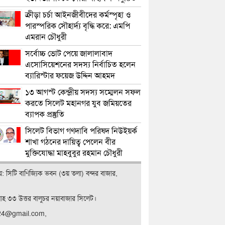
ক্রীড়া চর্চা আইনজীবীদের কর্মস্পৃহা ও
পারস্পরিক সৌহার্দ্য বৃদ্ধি করে: এমপি
এমরান চৌধুরী
সর্বোচ্চ ভোট পেয়ে জালালাবাদ
এসোসিয়েশনের সদস্য নির্বাচিত হলেন
ব্যারিস্টার ফয়েজ উদ্দিন আহমদ
১৩ আগস্ট কেন্দ্রীয় সদস্য সম্মেলন সফল
করতে সিলেট মহানগর যুব জমিয়তের
ব্যাপক প্রস্তুতি
সিলেট বিভাগ গণদাবি পরিষদ নিউইয়র্ক
শাখা গঠনের দায়িত্ব পেলেন বীর
মুক্তিযোদ্ধা মাহবুবুর রহমান চৌধুরী
ালয়: সিটি বাণিজ‍্যিক ভবন (৩য় তলা) বন্দর বাজার,
লাহ ৩৩ উত্তর বালুচর নয়াবাজার সিলেট।
t24@gmail.com,