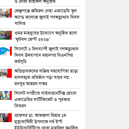
ও দোয়া মাহফিল অনুষ্ঠিত
ফেঞ্চুগঞ্জে জমিরুন নেছা একাডেমি স্কুল
অ্যান্ড কলেজে জুলাই গণঅভ্যুত্থান দিবস
পালিত
ওমর মাহবুবের উদ্যোগে অনুষ্ঠিত হলো
‘ফুটবল ফেস্ট ২০২৬’
সিলেটে ২ দিনব্যাপী জুলাই গণঅভ্যুত্থান
দিবস উদযাপনে মহানগর বিএনপির
কর্মসূচি
অভিভাবকদের সক্রিয় সহযোগিতা ছাড়া
মানসম্মত প্রতিষ্ঠান গড়া সম্ভব নয়: -
মনসুর আহমদ লস্কর
সিলেট নগরীতে সাইবারনেটিক্স রোবো
একাডেমির সার্টিফিকেট ও পুরস্কার
বিতরণ
প্রফেসর ডা. আফজাল মিয়ার ১ম
মৃত্যুবার্ষিকী উপলক্ষে নর্থ ইস্ট
ইউনিভার্সিটিতে দোয়া মাহফিল অনুষ্ঠিত