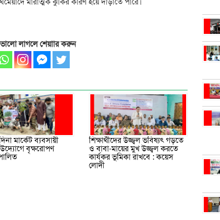
য দীর্ঘমেয়াদে মারাত্মক ঝুঁকির কারণ হয়ে দাঁড়াতে পারে।
 ভালো লাগলে শেয়াার করুন
মদিনা মার্কেট ব্যবসায়ী
শিক্ষার্থীদের উজ্জ্বল ভবিষ্যৎ গড়তে
উদ্যোগে বৃক্ষরোপণ
ও বাবা-মায়ের মুখ উজ্জ্বল করতে
 পালিত
কার্যকর ভূমিকা রাখবে : কয়েস
লোদী