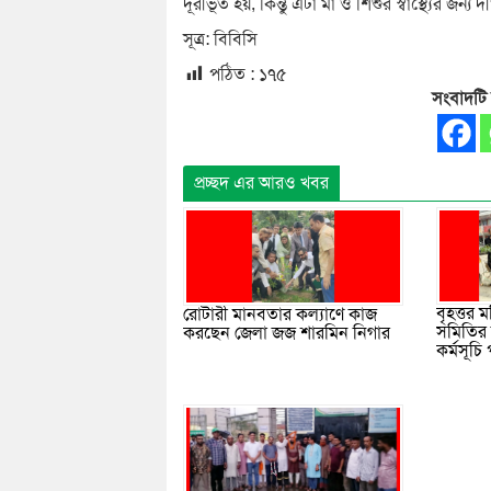
দূরীভূত হয়, কিন্তু এটা মা ও শিশুর স্বাস্থ্যের জন্
সূত্র: বিবিসি
পঠিত :
১৭৫
সংবাদটি
প্রচ্ছদ এর আরও খবর
বৃহত্তর 
রোটারী মানবতার কল্যাণে কাজ
সমিতির 
করছেন জেলা জজ শারমিন নিগার
কর্মসূচি