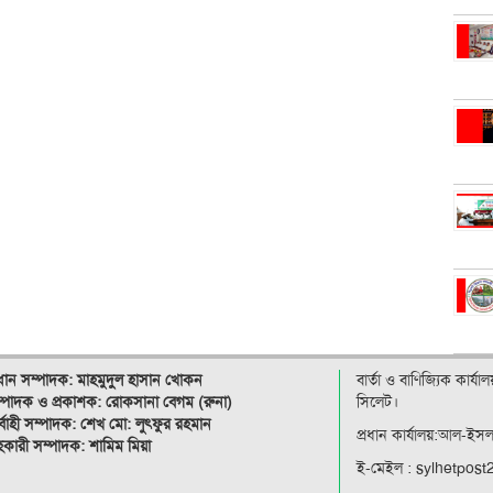
রধান সম্পাদক: মাহমুদুল হাসান খোকন
বার্তা ও বাণিজ্যিক কার্য
্পাদক ও
প্রকাশক: রোকসানা বেগম (রুনা)
সিলেট।
র্বাহী সম্পাদক: শেখ মো: লুৎফুর রহমান
প্রধান কার্যালয়:আল-ইস
কারী সম্পাদক: শামিম মিয়া
ই-মেইল : sylhetpos