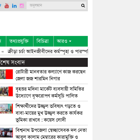
ন
তথ্যপ্রযুক্তি
বিচিত্রা
আরও
«
ক্রীড়া চর্চা আইনজীবীদের কর্মস্পৃহা ও পারস্পরিক সৌহার্দ্য বৃদ্ধি করে: এমপি 
্বশেষ সংবাদ
রোটারী মানবতার কল্যাণে কাজ করছেন
জেলা জজ শারমিন নিগার
বৃহত্তর মদিনা মার্কেট ব্যবসায়ী সমিতির
উদ্যোগে বৃক্ষরোপণ কর্মসূচি পালিত
শিক্ষার্থীদের উজ্জ্বল ভবিষ্যৎ গড়তে ও
বাবা-মায়ের মুখ উজ্জ্বল করতে কার্যকর
ভূমিকা রাখবে : কয়েস লোদী
বিশ্বনাথ উপজেলা স্বেচ্ছাসেবক দল নেতা
আবুল কালাম মেম্বারের কারামুক্তি ও