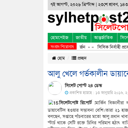
৭ই আগস্ট, ২০২৬ খ্রিস্টাব্দ | ২৩শে শ্রাবণ, ১৪৩৩
হোমপেইজ
জাতীয়
আন্তর্জাতিক
সিল
সংবাদ শিরোনাম
জুলাই অভ্যুত্থানের অর্জন, বর্জন ও বিসর্জন
» «
সিসিক নির্বাহী প্রকৌ
হোম
প্রচ্ছদ
আলু খেলে গর্ভকালীন ডায়াব
সিলেট পোস্ট ২৪ ডেস্ক
প্রকাশিত হয়েছে : ১৩ জানুয়ারি ২০১৬, ২
সিলেটপোষ্ট রিপোর্ট :
মার্কিন বিজ্ঞানী
ডায়াবেটিস হওয়ার সম্ভাবনা বেশি।তারা ২১ হাজার
বলছেন, সপ্তাহে পাঁচবারের মতো আলু প্রধান খাব
স্টার্চ থাকে সেটি রক্তে চিনির পরিমাণ হঠাৎ 