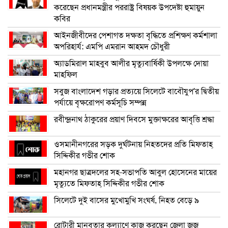
করেছেন প্রধানমন্ত্রীর পররাষ্ট্র বিষয়ক উপদেষ্টা হুমায়ুন
কবির
আইনজীবীদের পেশাগত দক্ষতা বৃদ্ধিতে প্রশিক্ষণ কর্মশালা
অপরিহার্য: এমপি এমরান আহমদ চৌধুরী
অ্যাডমিরাল মাহবুব আলীর মৃত্যুবার্ষিকী উপলক্ষে দোয়া
মাহফিল
সবুজ বাংলাদেশ গড়ার প্রত্যয়ে সিলেটে বাবৌযুপ’র দ্বিতীয়
পর্যায়ে বৃক্ষরোপণ কর্মসূচি সম্পন্ন
রবীন্দ্রনাথ ঠাকুরের প্রয়াণ দিবসে মুক্তাক্ষরের আবৃত্তি শ্রদ্ধা
ওসমানীনগরের সড়ক দুর্ঘটনায় নিহতদের প্রতি মিফতাহ্
সিদ্দিকীর গভীর শোক
মহানগর ছাত্রদলের সহ-সভাপতি আবুল হোসেনের মায়ের
মৃত্যুতে মিফতাহ্ সিদ্দিকীর গভীর শোক
সিলেটে দুই বাসের মুখোমুখি সংঘর্ষ, নিহত বেড়ে ৯
রোটারী মানবতার কল্যাণে কাজ করছেন জেলা জজ