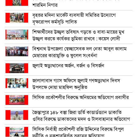
শারমিন নিগার
বৃহত্তর মদিনা মার্কেট ব্যবসায়ী সমিতির উদ্যোগে
বৃক্ষরোপণ কর্মসূচি পালিত
শিক্ষার্থীদের উজ্জ্বল ভবিষ্যৎ গড়তে ও বাবা-মায়ের মুখ
উজ্জ্বল করতে কার্যকর ভূমিকা রাখবে : কয়েস লোদী
বিশ্বনাথ উপজেলা স্বেচ্ছাসেবক দল নেতা আবুল কালাম
মেম্বারের কারামুক্তি ও ফুলেল সংবর্ধনা
জুলাই অভ্যুত্থানের অর্জন, বর্জন ও বিসর্জন
জালালাবাদ গ্যাস অফিসে জুলাই গণঅভ্যুত্থান দিবস
উপলক্ষে দোয়া মাহফিল অনুষ্ঠিত
সিসিক প্রকৌশলীর বিরুদ্ধে অনিয়মের অভিযোগ প্রবাসীর
জৈন্তাপুরে ১৪৮ বস্তা জিরা ভর্তি কাভার্ডভ্যান ডাকাতি
ওসির বিরুদ্ধে ডাকাতদের মদদ ও টালবাহানার অভিযোগ
সিসিক নির্বাহী প্রকৌশলী রজি উদ্দিনের বিরুদ্ধে বিপুল
দুর্নীতি ও নকশাবহির্ভূত ভবনের অভিযোগ