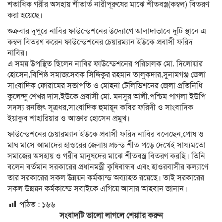
শতাধিক গরীর অসহায় শীতার্ত নারীপূরুষের মাঝে শীতবস্ত্র(কম্বল) বিতরণ
করা হয়েছে।
শুক্রবার দুপুরে নাবির ফাউন্ডেশনের উদ্যোগে আলাদাভাবে দুটি স্থানে এ
কম্বল বিতরণ করেন ফাউন্ডেশনের চেয়ারম্যান ইউকে প্রবাসী ফরিদ
নাবির।
এ সময় উপস্থিত ছিলেন নাবির ফাউন্ডেশনের পরিচালক মো. দিলোয়ার
হোসেন,বিশিষ্ঠ সমাজসেবক সিদ্দিকুর রহমান তালুকদার,সুনামগঞ্জ জেলা
সাংবাদিক ফোরামের সভাপতি ও মোহনা টেলিভিশনের জেলা প্রতিনিধি
কুলেন্দু শেখর দাস,ইউকে প্রবাসী মো. মনসুর আলী,পশ্চিম পাগলা ইউপি
সদস্য রনজিৎ সূত্রধর,সাংবাদিক হুমায়ূন কবির ফরিদী ও সাংবাদিক
ইয়াকুব শাহারিয়ার ও আক্তার হোসেন প্রমুখ।
ফাউন্ডেশনের চেয়ারম্যান ইউকে প্রবাসী ফরিদ নাবির বলেছেন,পোষ ও
মাঘ মাসে আমাদের হাওরের জেলায় প্রচন্ড শীত পড়ে দেখেই সাধ্যমতো
সমাজের অসহায় ও গরীব মানুষদের মাঝে শীতবস্ত্র বিতরণ করছি। তিনি
বলেন বর্তমান সরকারের প্রধানমন্ত্রী কৃষিবান্ধব এবং হাওরবাসীর কল্যাণে
তার সরকারের সকল উন্নয়ন কর্মকান্ড অব্যাহত রয়েছে। তাই সরকারের
সকল উন্নয়ন কর্মকান্ডে সবাইকে এগিয়ে আসার আহবান জানান।
পঠিত :
১৬৬
সংবাদটি ভালো লাগলে শেয়াার করুন