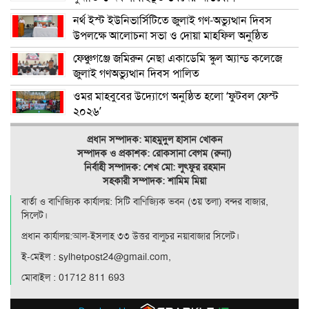
নর্থ ইস্ট ইউনিভার্সিটিতে জুলাই গণ-অভ্যুত্থান দিবস
উপলক্ষে আলোচনা সভা ও দোয়া মাহফিল অনুষ্ঠিত
ফেঞ্চুগঞ্জে জমিরুন নেছা একাডেমি স্কুল অ্যান্ড কলেজে
জুলাই গণঅভ্যুত্থান দিবস পালিত
ওমর মাহবুবের উদ্যোগে অনুষ্ঠিত হলো ‘ফুটবল ফেস্ট
২০২৬’
প্রধান সম্পাদক: মাহমুদুল হাসান খোকন
সম্পাদক ও
প্রকাশক: রোকসানা বেগম (রুনা)
নির্বাহী সম্পাদক: শেখ মো: লুৎফুর রহমান
সহকারী সম্পাদক: শামিম মিয়া
বার্তা ও বাণিজ্যিক কার্যালয়: সিটি বাণিজ‍্যিক ভবন (৩য় তলা) বন্দর বাজার,
সিলেট।
প্রধান কার্যালয়:আল-ইসলাহ ৩৩ উত্তর বালুচর নয়াবাজার সিলেট।
ই-মেইল : sylhetpost24@gmail.com,
মোবাইল : 01712 811 693