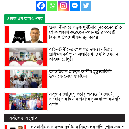
প্রচ্ছদ এর আরও খবর
ওসমানীনগরে সড়ক দুর্ঘটনায় নিহতদের প্রতি
শোক প্রকাশ করেছেন প্রধানমন্ত্রীর পররাষ্ট্র
বিষয়ক উপদেষ্টা হুমায়ুন কবির
আইনজীবীদের পেশাগত দক্ষতা বৃদ্ধিতে
প্রশিক্ষণ কর্মশালা অপরিহার্য: এমপি এমরান
আহমদ চৌধুরী
অ্যাডমিরাল মাহবুব আলীর মৃত্যুবার্ষিকী
উপলক্ষে দোয়া মাহফিল
সবুজ বাংলাদেশ গড়ার প্রত্যয়ে সিলেটে
বাবৌযুপ’র দ্বিতীয় পর্যায়ে বৃক্ষরোপণ কর্মসূচি
সম্পন্ন
সর্বশেষ সংবাদ
ওসমানীনগরে সড়ক দুর্ঘটনায় নিহতদের প্রতি শোক প্রকাশ