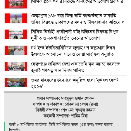
সিসিক প্রকৌশলীর বিরুদ্ধে অনিয়মের অভিযোগ প্রবাসীর
জৈন্তাপুরে ১৪৮ বস্তা জিরা ভর্তি কাভার্ডভ্যান ডাকাতি
ওসির বিরুদ্ধে ডাকাতদের মদদ ও টালবাহানার অভিযোগ
সিসিক নির্বাহী প্রকৌশলী রজি উদ্দিনের বিরুদ্ধে বিপুল
দুর্নীতি ও নকশাবহির্ভূত ভবনের অভিযোগ
নর্থ ইস্ট ইউনিভার্সিটিতে জুলাই গণ-অভ্যুত্থান দিবস
উপলক্ষে আলোচনা সভা ও দোয়া মাহফিল অনুষ্ঠিত
ফেঞ্চুগঞ্জে জমিরুন নেছা একাডেমি স্কুল অ্যান্ড কলেজে
জুলাই গণঅভ্যুত্থান দিবস পালিত
ওমর মাহবুবের উদ্যোগে অনুষ্ঠিত হলো ‘ফুটবল ফেস্ট
২০২৬’
প্রধান সম্পাদক: মাহমুদুল হাসান খোকন
সম্পাদক ও
প্রকাশক: রোকসানা বেগম (রুনা)
নির্বাহী সম্পাদক: শেখ মো: লুৎফুর রহমান
সহকারী সম্পাদক: শামিম মিয়া
বার্তা ও বাণিজ্যিক কার্যালয়: সিটি বাণিজ‍্যিক ভবন (৩য় তলা) বন্দর বাজার,
সিলেট।