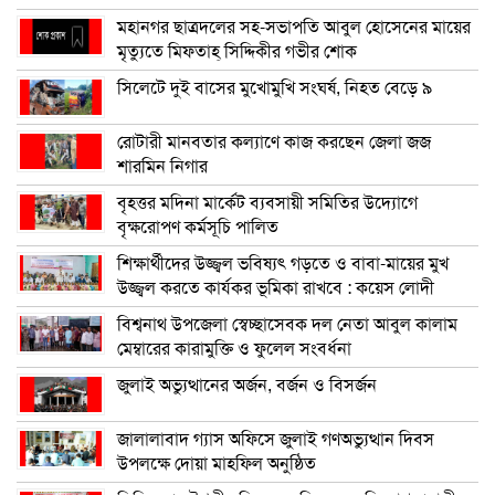
মহানগর ছাত্রদলের সহ-সভাপতি আবুল হোসেনের মায়ের
মৃত্যুতে মিফতাহ্ সিদ্দিকীর গভীর শোক
সিলেটে দুই বাসের মুখোমুখি সংঘর্ষ, নিহত বেড়ে ৯
রোটারী মানবতার কল্যাণে কাজ করছেন জেলা জজ
শারমিন নিগার
বৃহত্তর মদিনা মার্কেট ব্যবসায়ী সমিতির উদ্যোগে
বৃক্ষরোপণ কর্মসূচি পালিত
শিক্ষার্থীদের উজ্জ্বল ভবিষ্যৎ গড়তে ও বাবা-মায়ের মুখ
উজ্জ্বল করতে কার্যকর ভূমিকা রাখবে : কয়েস লোদী
বিশ্বনাথ উপজেলা স্বেচ্ছাসেবক দল নেতা আবুল কালাম
মেম্বারের কারামুক্তি ও ফুলেল সংবর্ধনা
জুলাই অভ্যুত্থানের অর্জন, বর্জন ও বিসর্জন
জালালাবাদ গ্যাস অফিসে জুলাই গণঅভ্যুত্থান দিবস
উপলক্ষে দোয়া মাহফিল অনুষ্ঠিত