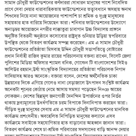
সামাদ চৌধুরী ফাউন্ডেশনের কর্ণদাররা।সাধারন মানুষের পাশে নিবেদিত
প্রাণে সেবা দেয়ার ধারাবাহিকতায় ফাউন্ডেশনের তত্বাবধানে অসহায় অনাথ
শিশুদের নিয়ে নানা আয়োজনের পাশাপাশি চা শ্রমিক ও দুঃস্থ মানুষদের
সহায়তার হাত বারিয়ে দিয়েছেন তারা। শনিবার ফাউন্ডেশনের উদ্যোগে
অনাড়ম্বর আয়োজনে নগরীর লাক্কাতুরা চাবাগান উচ্চ বিদ্যালয় প্রাঙ্গনে
অনুষ্টিত বিতরনী অনুষ্ঠানে কসোবোর রাষ্ট্রদূত গুনিয়ার উড়িয়া স্বপরিবারে
উপস্থিত থেকে বিতরণ কার্যক্রম সম্পন্ন করেছেন। এম এ সামাদ চৌধুরী
ফাউন্ডেশনের প্রতিষ্ঠাতা মিসবাহ উদ্দিন চৌধুরী সভাপতিত্বে বোষ্টারের
প্রধান নির্বাহী রাজিব কুমার রায়ের পরিচালনায় বক্তব্য রাখেন, সিলেট জেলা
পুলিশের মিডিয়া অফিসার শ্যামল বনিক, গোল্ডেন টি বাংলাদেশের সিইও
আলিউর রহমান,উর্ষা সাংস্কৃতিক বিদ্যালয়ের প্রতিষ্ঠাতা পরিচালক নিগাদ
সাদিয়াসহ আরও অনেকে। বক্তারা বলেন, দেশের অর্থনৈতিক চাকা
উন্নয়নের দিকে এগিয়ে গেলেও নানা বেড়াজালে উৎপাদন সংশ্লিষ্ট কার্যক্রম
অনেকটা শূন্যের কোঠায় নেমে আসায় সমস্যা পড়েছেন নি¤œ আয়ের
লোকজন। দেশের ছিন্নমূল জনগোষ্ঠী দৈনন্দিন উপার্জনের ওপর নির্ভর
থাকায় দ্রব্যমূল্যের উর্ধ্ধগতিতে চরম বিপাকে দিনানিপাত করছেন তারা।
পীড়িত দুঃস্থ মানুষের সেবায় এম এ সামাদ চৌধুরী ফাউন্ডেশনের মানবিক
কার্যক্রম প্রশংসনীয়। অবহেলিত নিপিড়িত মানুষের কল্যানে এসব
কার্যক্রমে সবাইকে সহযোগিতার হাত বাড়ানোর আহব্বান জানান তারা।
বিতরণ কার্যক্রম শেষে চা-শ্রমিক পরিবারের সদস্যদের বাড়ি আনন্দ দেয়ার