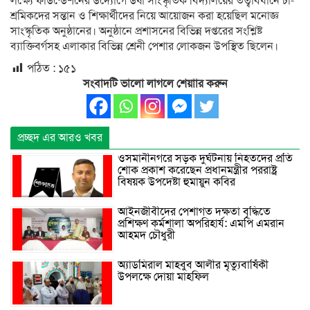
লক্ষ্যে ফাউন্ডেশনের উদ্যোগে উর্ষা সাংস্কৃতিক বিদ্যালয়ের তত্বাবধানে চা-
শ্রমিকদের সন্তান ও শিক্ষার্থীদের নিয়ে আয়োজন করা হয়েছিল মনোজ্ঞ
সাংস্কৃতিক অনুষ্ঠানের। অনুষ্ঠানে প্রশাসনের বিভিন্ন দপ্তরের সংশ্লিষ্ট
ব্যাক্তিবর্গসহ এলাকার বিভিন্ন শ্রেনী পেশার লোকজন উপস্থিত ছিলেন।
পঠিত :
১৫১
সংবাদটি ভালো লাগলে শেয়াার করুন
প্রচ্ছদ এর আরও খবর
ওসমানীনগরে সড়ক দুর্ঘটনায় নিহতদের প্রতি
শোক প্রকাশ করেছেন প্রধানমন্ত্রীর পররাষ্ট্র
বিষয়ক উপদেষ্টা হুমায়ুন কবির
আইনজীবীদের পেশাগত দক্ষতা বৃদ্ধিতে
প্রশিক্ষণ কর্মশালা অপরিহার্য: এমপি এমরান
আহমদ চৌধুরী
অ্যাডমিরাল মাহবুব আলীর মৃত্যুবার্ষিকী
উপলক্ষে দোয়া মাহফিল