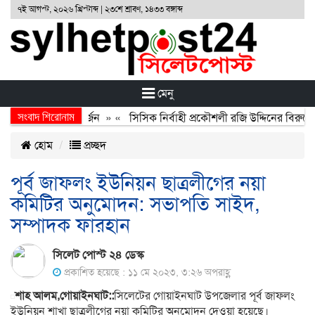
৭ই আগস্ট, ২০২৬ খ্রিস্টাব্দ | ২৩শে শ্রাবণ, ১৪৩৩ বঙ্গাব্দ
মেনু
সংবাদ শিরোনাম
 অর্জন, বর্জন ও বিসর্জন
» «
সিসিক নির্বাহী প্রকৌশলী রজি উদ্দিনের বিরুদ্ধ
হোম
প্রচ্ছদ
পূর্ব জাফলং ইউনিয়ন ছাত্রলীগের নয়া
কমিটির অনুমোদন: সভাপতি সাইদ,
সম্পাদক ফারহান
সিলেট পোস্ট ২৪ ডেস্ক
প্রকাশিত হয়েছে : ১১ মে ২০২৩, ৩:২৬ অপরাহ্ণ
শাহ আলম,গোয়াইনঘাট::
সিলেটের গোয়াইনঘাট উপজেলার পূর্ব জাফলং
ইউনিয়ন শাখা ছাত্রলীগের নয়া কমিটির অনুমোদন দেওয়া হয়েছে।