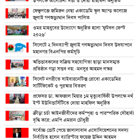
উপলক্ষে আলোচনা সভা ও দোয়া মাহফিল অনুষ্ঠিত
ফেঞ্চুগঞ্জে জমিরুন নেছা একাডেমি স্কুল অ্যান্ড কলেজে
জুলাই গণঅভ্যুত্থান দিবস পালিত
ওমর মাহবুবের উদ্যোগে অনুষ্ঠিত হলো ‘ফুটবল ফেস্ট
২০২৬’
সিলেটে ২ দিনব্যাপী জুলাই গণঅভ্যুত্থান দিবস উদযাপনে
মহানগর বিএনপির কর্মসূচি
অভিভাবকদের সক্রিয় সহযোগিতা ছাড়া মানসম্মত
প্রতিষ্ঠান গড়া সম্ভব নয়: -মনসুর আহমদ লস্কর
সিলেট নগরীতে সাইবারনেটিক্স রোবো একাডেমির
সার্টিফিকেট ও পুরস্কার বিতরণ
প্রফেসর ডা. আফজাল মিয়ার ১ম মৃত্যুবার্ষিকী উপলক্ষে নর্থ
ইস্ট ইউনিভার্সিটিতে দোয়া মাহফিল অনুষ্ঠিত
ক্রীড়া চর্চা আইনজীবীদের কর্মস্পৃহা ও পারস্পরিক সৌহার্দ্য
বৃদ্ধি করে: এমপি এমরান চৌধুরী
সর্বোচ্চ ভোট পেয়ে জালালাবাদ এসোসিয়েশনের সদস্য
নির্বাচিত হলেন ব্যারিস্টার ফয়েজ উদ্দিন আহমদ