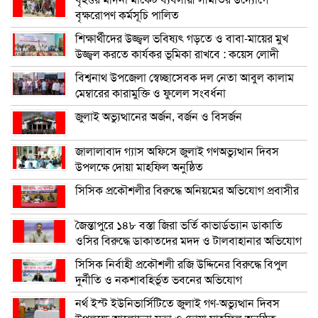
বৃহত্তর মদিনা মার্কেট ব্যবসায়ী সমিতির উদ্যোগে
বৃক্ষরোপণ কর্মসূচি পালিত
শিক্ষার্থীদের উজ্জ্বল ভবিষ্যৎ গড়তে ও বাবা-মায়ের মুখ
উজ্জ্বল করতে কার্যকর ভূমিকা রাখবে : কয়েস লোদী
বিশ্বনাথ উপজেলা স্বেচ্ছাসেবক দল নেতা আবুল কালাম
মেম্বারের কারামুক্তি ও ফুলেল সংবর্ধনা
জুলাই অভ্যুত্থানের অর্জন, বর্জন ও বিসর্জন
জালালাবাদ গ্যাস অফিসে জুলাই গণঅভ্যুত্থান দিবস
উপলক্ষে দোয়া মাহফিল অনুষ্ঠিত
সিসিক প্রকৌশলীর বিরুদ্ধে অনিয়মের অভিযোগ প্রবাসীর
জৈন্তাপুরে ১৪৮ বস্তা জিরা ভর্তি কাভার্ডভ্যান ডাকাতি
ওসির বিরুদ্ধে ডাকাতদের মদদ ও টালবাহানার অভিযোগ
সিসিক নির্বাহী প্রকৌশলী রজি উদ্দিনের বিরুদ্ধে বিপুল
দুর্নীতি ও নকশাবহির্ভূত ভবনের অভিযোগ
নর্থ ইস্ট ইউনিভার্সিটিতে জুলাই গণ-অভ্যুত্থান দিবস