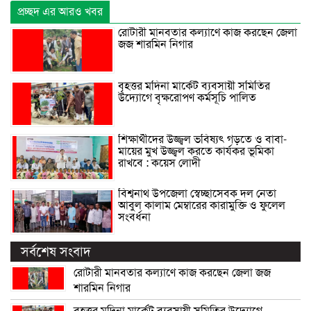
প্রচ্ছদ এর আরও খবর
রোটারী মানবতার কল্যাণে কাজ করছেন জেলা
জজ শারমিন নিগার
বৃহত্তর মদিনা মার্কেট ব্যবসায়ী সমিতির
উদ্যোগে বৃক্ষরোপণ কর্মসূচি পালিত
শিক্ষার্থীদের উজ্জ্বল ভবিষ্যৎ গড়তে ও বাবা-
মায়ের মুখ উজ্জ্বল করতে কার্যকর ভূমিকা
রাখবে : কয়েস লোদী
বিশ্বনাথ উপজেলা স্বেচ্ছাসেবক দল নেতা
আবুল কালাম মেম্বারের কারামুক্তি ও ফুলেল
সংবর্ধনা
সর্বশেষ সংবাদ
রোটারী মানবতার কল্যাণে কাজ করছেন জেলা জজ
শারমিন নিগার