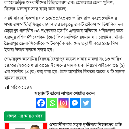
কাজে জড়িত অপরাধীদের চিহ্নিতকরণ এবং গ্রেফতারে জেলা পুলিশ,
সিলেট গুরুত্বের সঙ্গে কাজ করে যাচ্ছে।
এরই ধারাবাহিকতায় গত ১৩/০৫/২০২৩ তারিখ রাত ২২ঃ৩০ঘটিকার
সময় এসআই/হাফিজুর রহমান এর নেতৃত্বে একটি চৌকস আভিযানিক দল
জৈন্তাপুর থানাধীন ০৪ নংদরবস্ত ইউ পি এলাকায় অভিযান পরিচালনা করে
হারুনুর রশিদ @ বেশকম (৩৮) পিতা-মতিউর রহমান সাং চাল্লাইন , থানা-
জৈন্তাপুর জেলা-সিলেটকে আটকপূর্বক তার দেহ তল্লাশী করে ১৪৮ পিস
ইয়াবা উদ্ধার করতে সক্ষম হয়।
গ্রেপ্তারকৃত আসামির বিরুদ্ধে জৈন্তাপুর মডেল থানার মামলা নং ১৩ তারিখ
১৪/০৫/২০২৩ ধারা ২০১৮ ইং সনের মাদক দ্রব্য নিয়ন্ত্রণ আইনের ৩৬ (১)
এর সারনীর ১০(ক) রুজু করা হয়। উক্ত আসামির বিরুদ্ধে আরো ৪ টি মাদক
মামলা রয়েছে।
পঠিত :
১৪২
সংবাদটি ভালো লাগলে শেয়াার করুন
প্রচ্ছদ এর আরও খবর
ওসমানীনগরে সড়ক দুর্ঘটনায় নিহতদের প্রতি