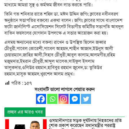
মাধ্যমে আমরা সুস্থ ও কর্মক্ষম জীবন লাভ করতে পারি।
তিনি গত শনিবার রাতে শহিদ ডা. মঈন উদ্দিন জগিং ক্লাবের নবীনবরণ
অনুষ্ঠানে সভাপতির বক্তব্যে একথা বলেন। জগিং ক্লাবের সাথে বাংলাদেশ
ফটো জার্নালিস্ট এসোসিয়েশন সিলেট বিভাগীয় কমিটির সভাপতি আবদুল
বাতিন ফয়সলের যোগদান উপলক্ষে এ সভার আয়োজন করা হয়।
এসময় অন্যান্যের মধ্যে বক্তব্য রাখেন ও উপস্থিত ছিলেন জব্বার
চেীধুরী,পাবেল কোরেশী,পাবেল আহমদ,শাহীন আজাদ,ইউনুস আলী
চেয়ারম্যান,জাহির আলী,সিহাব চেীধুরী,আবুল কালাম,আলমগীর,রহিম
মজুমদার,ইমরান চেীধুরী,আব্দুল মালেক,সাইফুল ইসলাম
তালুকদার,ওলিউর রহমান,হাবিবুর রহমান জুনেদ,ড: তুতিউর
রহমান,মাসুক আহমদ,খুরশেদ আলম প্রমূখ।
পঠিত :
১৫৭
সংবাদটি ভালো লাগলে শেয়াার করুন
প্রচ্ছদ এর আরও খবর
ওসমানীনগরে সড়ক দুর্ঘটনায় নিহতদের প্রতি
শোক প্রকাশ করেছেন প্রধানমন্ত্রীর পররাষ্ট্র