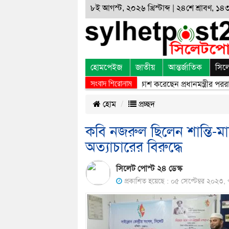
৮ই আগস্ট, ২০২৬ খ্রিস্টাব্দ | ২৪শে শ্রাবণ, ১৪৩৩
হোমপেইজ
জাতীয়
আন্তর্জাতিক
সিল
সংবাদ শিরোনাম
রে সড়ক দুর্ঘটনায় নিহতদের প্রতি শোক প্রকাশ করেছেন প্রধানমন্ত্রীর পররাষ্ট্র
হোম
প্রচ্ছদ
কবি নজরুল ছিলেন শান্তি-ম
অত্যাচারের বিরুদ্ধে
সিলেট পোস্ট ২৪ ডেস্ক
প্রকাশিত হয়েছে : ০৫ সেপ্টেম্বর ২০২৩, 