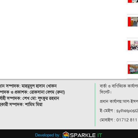
রধান সম্পাদক: মাহমুদুল হাসান খোকন
বার্তা ও বাণিজ্যিক কার্য
্পাদক ও
প্রকাশক: রোকসানা বেগম (রুনা)
সিলেট।
র্বাহী সম্পাদক: শেখ মো: লুৎফুর রহমান
প্রধান কার্যালয়:আল-ইস
কারী সম্পাদক: শামিম মিয়া
ই-মেইল : sylhetpos
মোবাইল : 01712 811
Developed by: