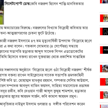
সিলেটপোস্ট ডেস্ক::
কবি নজরুল ছিলেন শান্তি-মানবিকতার
যায় অত্যাচারের বিরুদ্ধে। নজরুলের বিখ্যাত বিদ্রোহী কবিতায় তার
েতনা-আত্মজাগরণের চেতনা ফুটে উঠেছে।
কাজী নজরুল ইসলামে ৪৭ তম মৃত্যুবার্ষিকী উপলক্ষে ‘বিদ্রোহে জ¦লে
রা এ কথা বলেন। গতকাল সোমবার (৪ সেপ্টেম্বর) সন্ধ্যায়
সাইক্লোনের সভাপতি ছড়াকার আব্দুস সাদেক লিপন এডভোকেটের
ি হিসেবে বক্তব্য রাখেন যুক্তরাজ্য থেকে প্রকাশিত সাপ্তাহিক
 সঞ্চালনায় অনুষ্ঠানে ‘বিদ্রোহে জ¦লে ওঠা বিদ্রোহী নজরুল’ শীর্ষক
স্বাগত বক্তব্য রাখেন সাইক্লোনের সাবেক সভাপতি ভ্রমণকাহিনী
ট কবি ডা. মোহাম্মদ মাশুকুর রহমান, গল্পকার সেলিম আউয়াল,
ধারণ সম্পাদক আবদুল বাতিন ফয়সল, সাহিত্য সমালোচক প্রভাষক
দুর রকীব, কবি দেওয়ান গাজী আব্দুল কুদ্দুছ শামশাদ, ছড়াকার
 ছড়াকার জুবের আহমদ সার্জন, কবি কামাল আহমদ প্রমূখ।
েন আবৃত্তিকার নাইমুল ইসলাম গুলজার ও সঙ্গীত পরিবেশন করেন