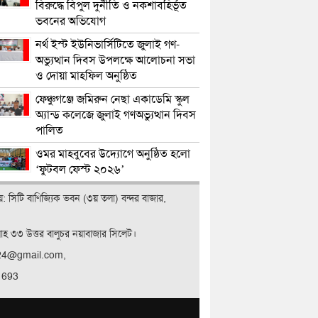
বিরুদ্ধে বিপুল দুর্নীতি ও নকশাবহির্ভূত
ভবনের অভিযোগ
নর্থ ইস্ট ইউনিভার্সিটিতে জুলাই গণ-
অভ্যুত্থান দিবস উপলক্ষে আলোচনা সভা
ও দোয়া মাহফিল অনুষ্ঠিত
ফেঞ্চুগঞ্জে জমিরুন নেছা একাডেমি স্কুল
অ্যান্ড কলেজে জুলাই গণঅভ্যুত্থান দিবস
পালিত
ওমর মাহবুবের উদ্যোগে অনুষ্ঠিত হলো
‘ফুটবল ফেস্ট ২০২৬’
ালয়: সিটি বাণিজ‍্যিক ভবন (৩য় তলা) বন্দর বাজার,
লাহ ৩৩ উত্তর বালুচর নয়াবাজার সিলেট।
t24@gmail.com,
 693