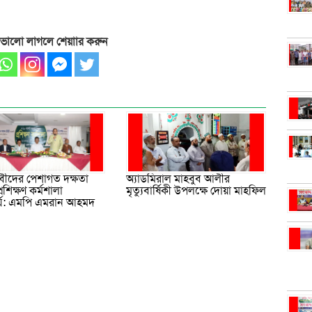
 ভালো লাগলে শেয়াার করুন
ীদের পেশাগত দক্ষতা
অ্যাডমিরাল মাহবুব আলীর
প্রশিক্ষণ কর্মশালা
মৃত্যুবার্ষিকী উপলক্ষে দোয়া মাহফিল
র্য: এমপি এমরান আহমদ