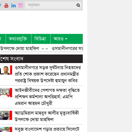
ন
তথ্যপ্রযুক্তি
বিচিত্রা
আরও
উপলক্ষে দোয়া মাহফিল
» «
ওসমানীনগরের সড়ক দুর্ঘটনায় নিহতদের প্রতি মিফ
্বশেষ সংবাদ
ওসমানীনগরে সড়ক দুর্ঘটনায় নিহতদের
প্রতি শোক প্রকাশ করেছেন প্রধানমন্ত্রীর
পররাষ্ট্র বিষয়ক উপদেষ্টা হুমায়ুন কবির
আইনজীবীদের পেশাগত দক্ষতা বৃদ্ধিতে
প্রশিক্ষণ কর্মশালা অপরিহার্য: এমপি
এমরান আহমদ চৌধুরী
অ্যাডমিরাল মাহবুব আলীর মৃত্যুবার্ষিকী
উপলক্ষে দোয়া মাহফিল
সবুজ বাংলাদেশ গড়ার প্রত্যয়ে সিলেটে