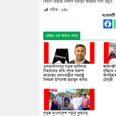
বিমান বিহারী বিশ্বাস মকসুদ আহমদ লাল প্রমুখ।
পঠিত :
১৩৮
সংবাদটি
প্রচ্ছদ এর আরও খবর
আইনজীব
ওসমানীনগরে সড়ক দুর্ঘটনায়
বৃদ্ধিতে 
নিহতদের প্রতি শোক প্রকাশ
অপরিহা
করেছেন প্রধানমন্ত্রীর পররাষ্ট্র
চৌধুরী
বিষয়ক উপদেষ্টা হুমায়ুন কবির
সবুজ বাংলাদেশ গড়ার প্রত্যয়ে