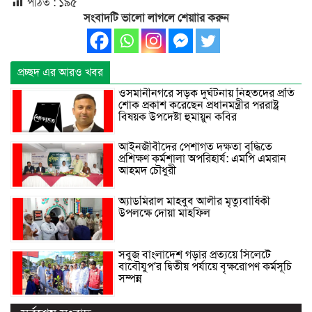
পঠিত :
১৯৫
সংবাদটি ভালো লাগলে শেয়াার করুন
প্রচ্ছদ এর আরও খবর
ওসমানীনগরে সড়ক দুর্ঘটনায় নিহতদের প্রতি
শোক প্রকাশ করেছেন প্রধানমন্ত্রীর পররাষ্ট্র
বিষয়ক উপদেষ্টা হুমায়ুন কবির
আইনজীবীদের পেশাগত দক্ষতা বৃদ্ধিতে
প্রশিক্ষণ কর্মশালা অপরিহার্য: এমপি এমরান
আহমদ চৌধুরী
অ্যাডমিরাল মাহবুব আলীর মৃত্যুবার্ষিকী
উপলক্ষে দোয়া মাহফিল
সবুজ বাংলাদেশ গড়ার প্রত্যয়ে সিলেটে
বাবৌযুপ’র দ্বিতীয় পর্যায়ে বৃক্ষরোপণ কর্মসূচি
সম্পন্ন