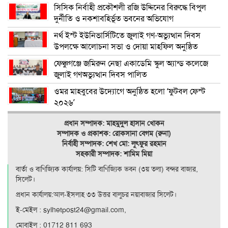
সিসিক নির্বাহী প্রকৌশলী রজি উদ্দিনের বিরুদ্ধে বিপুল
দুর্নীতি ও নকশাবহির্ভূত ভবনের অভিযোগ
নর্থ ইস্ট ইউনিভার্সিটিতে জুলাই গণ-অভ্যুত্থান দিবস
উপলক্ষে আলোচনা সভা ও দোয়া মাহফিল অনুষ্ঠিত
ফেঞ্চুগঞ্জে জমিরুন নেছা একাডেমি স্কুল অ্যান্ড কলেজে
জুলাই গণঅভ্যুত্থান দিবস পালিত
ওমর মাহবুবের উদ্যোগে অনুষ্ঠিত হলো ‘ফুটবল ফেস্ট
২০২৬’
প্রধান সম্পাদক: মাহমুদুল হাসান খোকন
সম্পাদক ও
প্রকাশক: রোকসানা বেগম (রুনা)
নির্বাহী সম্পাদক: শেখ মো: লুৎফুর রহমান
সহকারী সম্পাদক: শামিম মিয়া
বার্তা ও বাণিজ্যিক কার্যালয়: সিটি বাণিজ‍্যিক ভবন (৩য় তলা) বন্দর বাজার,
সিলেট।
প্রধান কার্যালয়:আল-ইসলাহ ৩৩ উত্তর বালুচর নয়াবাজার সিলেট।
ই-মেইল : sylhetpost24@gmail.com,
মোবাইল : 01712 811 693