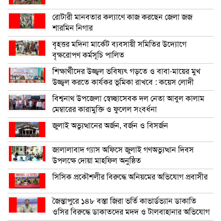
রোটারী মানবতার কল্যাণে কাজ করছেন জেলা জজ
শারমিন নিগার
বৃহত্তর মদিনা মার্কেট ব্যবসায়ী সমিতির উদ্যোগে
বৃক্ষরোপণ কর্মসূচি পালিত
শিক্ষার্থীদের উজ্জ্বল ভবিষ্যৎ গড়তে ও বাবা-মায়ের মুখ
উজ্জ্বল করতে কার্যকর ভূমিকা রাখবে : কয়েস লোদী
বিশ্বনাথ উপজেলা স্বেচ্ছাসেবক দল নেতা আবুল কালাম
মেম্বারের কারামুক্তি ও ফুলেল সংবর্ধনা
জুলাই অভ্যুত্থানের অর্জন, বর্জন ও বিসর্জন
জালালাবাদ গ্যাস অফিসে জুলাই গণঅভ্যুত্থান দিবস
উপলক্ষে দোয়া মাহফিল অনুষ্ঠিত
সিসিক প্রকৌশলীর বিরুদ্ধে অনিয়মের অভিযোগ প্রবাসীর
জৈন্তাপুরে ১৪৮ বস্তা জিরা ভর্তি কাভার্ডভ্যান ডাকাতি
ওসির বিরুদ্ধে ডাকাতদের মদদ ও টালবাহানার অভিযোগ