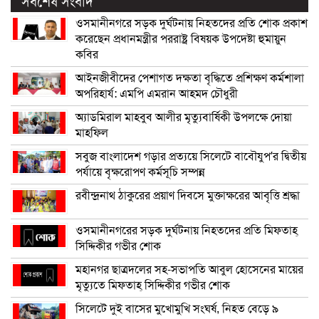
সর্বশেষ সংবাদ
ওসমানীনগরে সড়ক দুর্ঘটনায় নিহতদের প্রতি শোক প্রকাশ
করেছেন প্রধানমন্ত্রীর পররাষ্ট্র বিষয়ক উপদেষ্টা হুমায়ুন
কবির
আইনজীবীদের পেশাগত দক্ষতা বৃদ্ধিতে প্রশিক্ষণ কর্মশালা
অপরিহার্য: এমপি এমরান আহমদ চৌধুরী
অ্যাডমিরাল মাহবুব আলীর মৃত্যুবার্ষিকী উপলক্ষে দোয়া
মাহফিল
সবুজ বাংলাদেশ গড়ার প্রত্যয়ে সিলেটে বাবৌযুপ’র দ্বিতীয়
পর্যায়ে বৃক্ষরোপণ কর্মসূচি সম্পন্ন
রবীন্দ্রনাথ ঠাকুরের প্রয়াণ দিবসে মুক্তাক্ষরের আবৃত্তি শ্রদ্ধা
ওসমানীনগরের সড়ক দুর্ঘটনায় নিহতদের প্রতি মিফতাহ্
সিদ্দিকীর গভীর শোক
মহানগর ছাত্রদলের সহ-সভাপতি আবুল হোসেনের মায়ের
মৃত্যুতে মিফতাহ্ সিদ্দিকীর গভীর শোক
সিলেটে দুই বাসের মুখোমুখি সংঘর্ষ, নিহত বেড়ে ৯