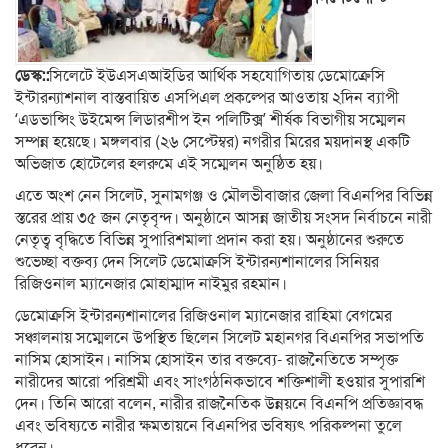
ডেস্ক::
সিলেটে ইউএসএআইডির আর্থিক সহযোগিতায় ডেমোক্রেসি
ইন্টারন্যাশনাল বাস্তবায়িত এসপিএল প্রকল্পের আওতায় ২দিন ব্যাপী
‘এডভান্সিং উইমেন্স লিডারশীপ ইন পলিটিক্স’ শীর্ষক বিভাগীয় সম্মেলন
সম্পন্ন হয়েছে। মঙ্গলবার (২৬ সেপ্টেম্বর) নগরীর মিরের ময়দানস্থ একটি
অভিজাত হোটেলের হলরুমে এই সম্মেলন অনুষ্ঠিত হয়।
এতে অংশ নেন সিলেট, সুনামগঞ্জ ও মৌলভীবাজার জেলা বিএনপির বিভিন্ন
স্তরের প্রায় ৩৫ জন নেতৃবৃন্দ। অনুষ্ঠানে আসন্ন জাতীয় সংসদ নির্বাচনে নারী
নেতৃত্ব বৃদ্ধিতে বিভিন্ন সুপারিশমালা প্রদান করা হয়। অনুষ্ঠানের শুরুতে
শুভেচ্ছা বক্তব্য দেন সিলেট ডেমোক্রসি ইন্টারন্যশানালের সিনিয়র
রিজিওনাল ম্যানেজার মোহাম্মাদ নাইমুর রহমান।
ডেমোক্রসি ইন্টারন্যশানালের রিজিওনাল ম্যানেজার রাহিমা বেগমের
সঞ্চালনায় সম্মেলনে উপস্থিত ছিলেন সিলেট মহানগর বিএনপির সভাপতি
নাসিম হোসাইন। নাসিম হোসাইন তার বক্তব্যে- রাজনৈতিতে সম্পৃক্ত
নারীদের আরো পরিশ্রমী এবং সাংগঠনিকভাবে শক্তিশালী হওয়ার সুপারশি
দেন। তিনি আরো বলেন, নারীর রাজনৈতিক উন্নয়নে বিএনপি প্রতিজ্ঞাবদ্ধ
এবং ভবিষ্যতে নারীর ক্ষমতায়নে বিএনপির ভবিষ্যৎ পরিকল্পনা তুলে