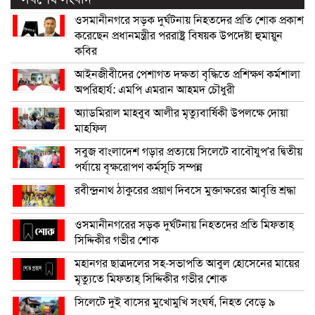
ওসমানীনগরে সড়ক দুর্ঘটনায় নিহতদের প্রতি শোক প্রকাশ
করেছেন প্রধানমন্ত্রীর পররাষ্ট্র বিষয়ক উপদেষ্টা হুমায়ুন
কবির
আইনজীবীদের পেশাগত দক্ষতা বৃদ্ধিতে প্রশিক্ষণ কর্মশালা
অপরিহার্য: এমপি এমরান আহমদ চৌধুরী
অ্যাডমিরাল মাহবুব আলীর মৃত্যুবার্ষিকী উপলক্ষে দোয়া
মাহফিল
সবুজ বাংলাদেশ গড়ার প্রত্যয়ে সিলেটে বাবৌযুপ’র দ্বিতীয়
পর্যায়ে বৃক্ষরোপণ কর্মসূচি সম্পন্ন
রবীন্দ্রনাথ ঠাকুরের প্রয়াণ দিবসে মুক্তাক্ষরের আবৃত্তি শ্রদ্ধা
ওসমানীনগরের সড়ক দুর্ঘটনায় নিহতদের প্রতি মিফতাহ্
সিদ্দিকীর গভীর শোক
মহানগর ছাত্রদলের সহ-সভাপতি আবুল হোসেনের মায়ের
মৃত্যুতে মিফতাহ্ সিদ্দিকীর গভীর শোক
সিলেটে দুই বাসের মুখোমুখি সংঘর্ষ, নিহত বেড়ে ৯