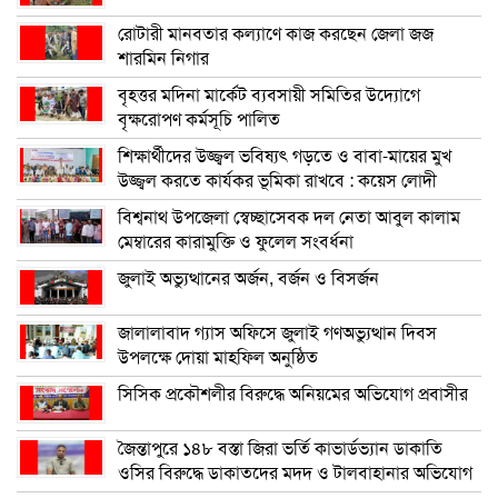
রোটারী মানবতার কল্যাণে কাজ করছেন জেলা জজ
শারমিন নিগার
বৃহত্তর মদিনা মার্কেট ব্যবসায়ী সমিতির উদ্যোগে
বৃক্ষরোপণ কর্মসূচি পালিত
শিক্ষার্থীদের উজ্জ্বল ভবিষ্যৎ গড়তে ও বাবা-মায়ের মুখ
উজ্জ্বল করতে কার্যকর ভূমিকা রাখবে : কয়েস লোদী
বিশ্বনাথ উপজেলা স্বেচ্ছাসেবক দল নেতা আবুল কালাম
মেম্বারের কারামুক্তি ও ফুলেল সংবর্ধনা
জুলাই অভ্যুত্থানের অর্জন, বর্জন ও বিসর্জন
জালালাবাদ গ্যাস অফিসে জুলাই গণঅভ্যুত্থান দিবস
উপলক্ষে দোয়া মাহফিল অনুষ্ঠিত
সিসিক প্রকৌশলীর বিরুদ্ধে অনিয়মের অভিযোগ প্রবাসীর
জৈন্তাপুরে ১৪৮ বস্তা জিরা ভর্তি কাভার্ডভ্যান ডাকাতি
ওসির বিরুদ্ধে ডাকাতদের মদদ ও টালবাহানার অভিযোগ