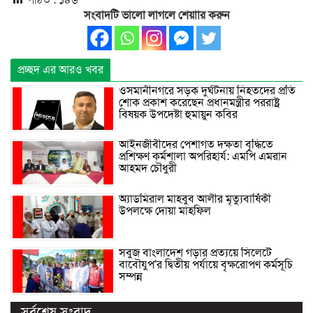
পঠিত :
১৪৬
সংবাদটি ভালো লাগলে শেয়াার করুন
প্রচ্ছদ এর আরও খবর
ওসমানীনগরে সড়ক দুর্ঘটনায় নিহতদের প্রতি
শোক প্রকাশ করেছেন প্রধানমন্ত্রীর পররাষ্ট্র
বিষয়ক উপদেষ্টা হুমায়ুন কবির
আইনজীবীদের পেশাগত দক্ষতা বৃদ্ধিতে
প্রশিক্ষণ কর্মশালা অপরিহার্য: এমপি এমরান
আহমদ চৌধুরী
অ্যাডমিরাল মাহবুব আলীর মৃত্যুবার্ষিকী
উপলক্ষে দোয়া মাহফিল
সবুজ বাংলাদেশ গড়ার প্রত্যয়ে সিলেটে
বাবৌযুপ’র দ্বিতীয় পর্যায়ে বৃক্ষরোপণ কর্মসূচি
সম্পন্ন
সর্বশেষ সংবাদ