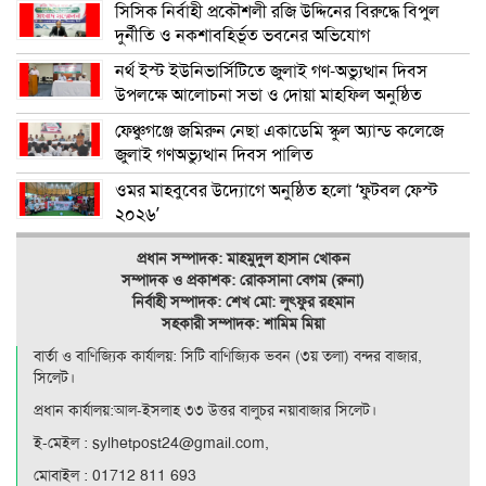
সিসিক নির্বাহী প্রকৌশলী রজি উদ্দিনের বিরুদ্ধে বিপুল
দুর্নীতি ও নকশাবহির্ভূত ভবনের অভিযোগ
নর্থ ইস্ট ইউনিভার্সিটিতে জুলাই গণ-অভ্যুত্থান দিবস
উপলক্ষে আলোচনা সভা ও দোয়া মাহফিল অনুষ্ঠিত
ফেঞ্চুগঞ্জে জমিরুন নেছা একাডেমি স্কুল অ্যান্ড কলেজে
জুলাই গণঅভ্যুত্থান দিবস পালিত
ওমর মাহবুবের উদ্যোগে অনুষ্ঠিত হলো ‘ফুটবল ফেস্ট
২০২৬’
প্রধান সম্পাদক: মাহমুদুল হাসান খোকন
সম্পাদক ও
প্রকাশক: রোকসানা বেগম (রুনা)
নির্বাহী সম্পাদক: শেখ মো: লুৎফুর রহমান
সহকারী সম্পাদক: শামিম মিয়া
বার্তা ও বাণিজ্যিক কার্যালয়: সিটি বাণিজ‍্যিক ভবন (৩য় তলা) বন্দর বাজার,
সিলেট।
প্রধান কার্যালয়:আল-ইসলাহ ৩৩ উত্তর বালুচর নয়াবাজার সিলেট।
ই-মেইল : sylhetpost24@gmail.com,
মোবাইল : 01712 811 693