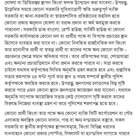
ঘোষণা বা ভিত্তিপ্রস্তর স্থাপন কিংবা ফলক উন্মোচন করা যাবেনা। উপরন্তু,
উল্লেখিত সময়ে কোনো সরকারি সুবিধাভোগী অতি গুরুত্বপূর্ণ ব্যক্তি
সরকারি বা আধা-সরকারি বা স্বায়ত্তশাসিত প্রতিষ্ঠানের তহবিল হতে
কোনো প্রকার অনুদান ঘোষণা বা বরাদ্দ প্রদান বা অর্থ অবমুক্ত করতে
পারবেনা। সরকারি ডাক বাংলো, রেস্ট হাউজ, সার্কিট হাউজ বা কোনো
সরকারি কার্যালয়কে কোনো দল বা প্রার্থীর পক্ষে বা বিপক্ষে প্রচারের স্থান
হিসেবে ব্যবহার করা যাবে না। কোনো নিবন্ধিত রাজনৈতিক দল কিংবা
তার মনোনীত প্রার্থী বা স্বতন্ত্র প্রার্থী বা তাদের পক্ষে অন্য কোনো ব্যক্তি –
প্রচারনার ক্ষেত্রে সমান অধিকার পাবে। তবে প্রতিপক্ষের সভা, শোভাযাত্রা
এবং অন্যান্য প্রচারাভিযানে বাঁধা প্রদান করতে পারবে না। সভা করতে
চাইলে যথাযথ কর্তৃপক্ষের লিখিত অনুমতি গ্রহণ করতে হবে এবং প্রস্তাবিত
সভার কমপক্ষে ২৪ ঘণ্টা পূর্বে তার স্থান ও সময় সম্পর্কে স্থানীয় পুলিশ
কর্তৃপক্ষকে অবহিত করতে হবে। উপরন্তু, জনগণের চলাচলের বিঘ্ন সৃষ্টি
করতে পারে এমন কোনো স্থানে জনসভার আয়োজন করা যাবেনা। যথাযথ
অনুমতি সাপেক্ষে আয়োজিত সভায় কেউ গোলযোগ সৃষ্টি করলে তাদের
বিরুদ্ধে নিজেরা ব্যবস্থা গ্রহণ না করে পুলিশের শরণাপন্ন হতে হবে।
কোনো প্রার্থী কিংবা তার পক্ষে অন্য কোনো ব্যক্তি সিটি কর্পোরেশন বা পৌর
এলাকায় অবস্থিত কোনো দালান, গাছ বা অন্য দন্ডায়মান বস্তুতে, সকল
সরকারি বা স্থানীয় কর্তৃপক্ষের স্থাপনাসমূহে, কিংবা বিভিন্ন ধরনের
যানবাহনে কোনো প্রকার পোস্টার, লিফলেট বা হ্যান্ডবিল লাগাতে পারবে