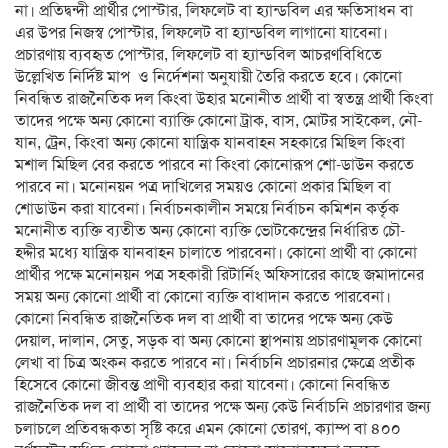
না। প্রতিদ্বন্দী প্রার্থীর পোস্টার, লিফলেট বা হ্যান্ডবিল এর ক্ষতিসাধন বা
এর উপর নিজস্ব পোস্টার, লিফলেট বা হ্যান্ডবিল লাগানো যাবেনা।
প্রচারণায় ব্যবহৃত পোস্টার, লিফলেট বা হ্যান্ডবিল আচরণবিধিতে
উল্লেখিত নির্দিষ্ট মাপ ও নির্দেশনা অনুযায়ী তৈরি করতে হবে। কোনো
নিবন্ধিত রাজনৈতিক দল কিংবা উহার মনোনীত প্রার্থী বা স্বতন্ত্র প্রার্থী কিংবা
তাদের পক্ষে অন্য কোনো ব্যাক্তি কোনো ট্রাক, বাস, মোটর সাইকেল, নৌ-
যান, ট্রেন, কিংবা অন্য কোনো যান্ত্রিক যানবাহন সহকারে মিছিল কিংবা
মশাল মিছিল বের করতে পারবে না কিংবা কোনোরূপ শো-ডাউন করতে
পারবে না। মনোনয়ন পত্র দাখিলের সময়ও কোনো প্রকার মিছিল বা
শোডাউন করা যাবেনা। নির্বাচনকালীন সময়ে নির্বাচন কমিশন কর্তৃক
মনোনীত ব্যক্তি ব্যতীত অন্য কোনো ব্যক্তি ভোটকেন্দ্রের নির্ধারিত চৌ-
হদ্দীর মধ্যে যান্ত্রিক যানবাহন চালাতে পারবেনা। কোনো প্রার্থী বা কোনো
প্রার্থীর পক্ষে মনোনয়ন পত্র সহকারী রিটার্নিং অফিসারের কাছে জমাদানের
সময় অন্য কোনো প্রার্থী বা কোনো ব্যক্তি বাধাদান করতে পারবেনা।
কোনো নিবন্ধিত রাজনৈতিক দল বা প্রার্থী বা তাদের পক্ষে অন্য কেউ
দেয়াল, দালান, সেতু, সড়ক বা অন্য কোনো স্থাপনায় প্রচারণামূলক কোনো
লেখা বা চিত্র অংকন করতে পারবে না। নির্বাচনি প্রচারনার ক্ষেত্রে প্রতীক
হিসেবে কোনো জীবন্ত প্রাণী ব্যবহার করা যাবেনা। কোনো নিবন্ধিত
রাজনৈতিক দল বা প্রার্থী বা তাদের পক্ষে অন্য কেউ নির্বাচনি প্রচারণার জন্য
চলাচলে প্রতিবন্ধকতা সৃষ্টি করে এমন কোনো তোরণ, ক্যাম্প বা ৪০০