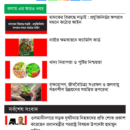
কলাম এর আরও খবর
মাদকের বিরুদ্ধে লড়াই : প্রযুক্তিনির্ভর অপরাধ
দমনে কঠোর আইন
নারীর ক্ষমতায়নে ফ্যামিলি কার্ড
খাদ্য নিরাপত্তা ও পুষ্টির নিশ্চয়তা
বৃক্ষরোপণ, জীববৈচিত্র্য সংরক্ষণ ও জলবায়ু
সহনশীল উন্নয়নের সমন্বিত রূপরেখা
সর্বশেষ সংবাদ
ওসমানীনগরে সড়ক দুর্ঘটনায় নিহতদের প্রতি শোক প্রকাশ
করেছেন প্রধানমন্ত্রীর পররাষ্ট্র বিষয়ক উপদেষ্টা হুমায়ুন