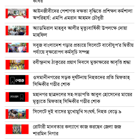
কবির
আইনজীবীদের পেশাগত দক্ষতা বৃদ্ধিতে প্রশিক্ষণ কর্মশালা
অপরিহার্য: এমপি এমরান আহমদ চৌধুরী
অ্যাডমিরাল মাহবুব আলীর মৃত্যুবার্ষিকী উপলক্ষে দোয়া
মাহফিল
সবুজ বাংলাদেশ গড়ার প্রত্যয়ে সিলেটে বাবৌযুপ’র দ্বিতীয়
পর্যায়ে বৃক্ষরোপণ কর্মসূচি সম্পন্ন
রবীন্দ্রনাথ ঠাকুরের প্রয়াণ দিবসে মুক্তাক্ষরের আবৃত্তি শ্রদ্ধা
ওসমানীনগরের সড়ক দুর্ঘটনায় নিহতদের প্রতি মিফতাহ্
সিদ্দিকীর গভীর শোক
মহানগর ছাত্রদলের সহ-সভাপতি আবুল হোসেনের মায়ের
মৃত্যুতে মিফতাহ্ সিদ্দিকীর গভীর শোক
সিলেটে দুই বাসের মুখোমুখি সংঘর্ষ, নিহত বেড়ে ৯
রোটারী মানবতার কল্যাণে কাজ করছেন জেলা জজ
শারমিন নিগার