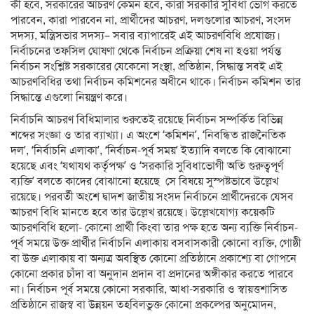
কী হবে, সরকারের আচরণ কেমন হবে, কারা সরকারি সুবিধা ভোগ করতে
পারবেন, কারা পারবেন না, প্রার্থীদের আচরণ, দলগুলোর আচরণ, সংসদ
সদস্য, মন্ত্রিসভার সদস্য– সবার ব্যাপারেই এই আচরণবিধি প্রযোজ্য।
নির্বাচনের তফসিল ঘোষণা থেকে নির্বাচন প্রক্রিয়া শেষ না হওয়া পর্যন্ত
নির্বাচন সংশ্লিষ্ট সরকারের যেকেনো সংস্থা, প্রতিষ্ঠান, সিদ্ধান্ত সবই এই
আচরণবিধির তথা নির্বাচন কমিশনের অধীনে থাকে। নির্বাচন কমিশন তার
সিদ্ধান্তে এগুলো নিয়ন্ত্রণ করে।
নির্বাচনি আচরণ বিধিমালার শুরুতেই রয়েছে নির্বাচন সম্পর্কিত বিভিন্ন
শব্দের সংজ্ঞা ও তার ব্যাখ্যা।
এ অংশে ‘কমিশন’, ‘নিবন্ধিত রাজনৈতিক
দল’, ‘নির্বাচনি এলাকা’, ‘নির্বাচন-পূর্ব সময়’ ইত্যাদি বলতে কি বোঝানো
হয়েছে এবং ‘যথাযথ কর্তৃপক্ষ’ ও ‘সরকারি সুবিধাভোগী অতি গুরুত্বপূর্ণ
ব্যক্তি’ বলতে কাদের বোঝানো হয়েছে সে বিষয়ে সুস্পষ্টভাবে উল্লেখ
রয়েছে। পরবর্তী অংশে দ্বাদশ জাতীয় সংসদ নির্বাচনে প্রার্থীদেরকে যেসব
আচরণ বিধি মানতে হবে তার উল্লেখ রয়েছে। উল্লেখযোগ্য কয়েকটি
আচরণবিধি হলো- কোনো প্রার্থী কিংবা তার পক্ষ হতে অন্য ব্যক্তি নির্বাচন-
পূর্ব সময়ে উক্ত প্রার্থীর নির্বাচনি এলাকায় বসবাসকারী কোনো ব্যক্তি, গোষ্ঠী
বা উক্ত এলাকায় বা অন্যত্র অবস্থিত কোনো প্রতিষ্ঠানে প্রকাশ্যে বা গোপনে
কোনো প্রকার চাঁদা বা অনুদান প্রদান বা প্রদানের অঙ্গীকার করতে পারবে
না। নির্বাচন পূর্ব সময়ে কোনো সরকারি, আধা-সরকারি ও স্বায়ত্তশাসিত
প্রতিষ্ঠানে রাজস্ব বা উন্নয়ন তহবিলভুক্ত কোনো প্রকল্পের অনুমোদন,