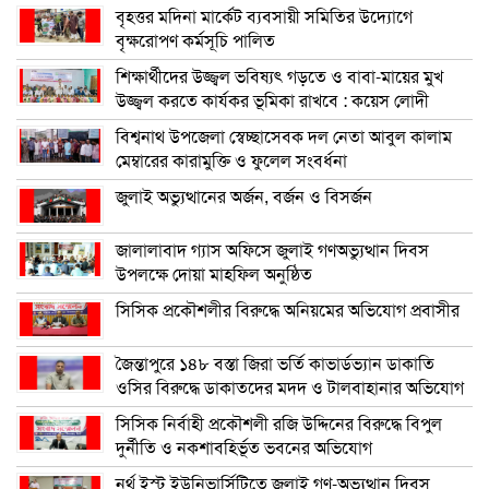
বৃহত্তর মদিনা মার্কেট ব্যবসায়ী সমিতির উদ্যোগে
বৃক্ষরোপণ কর্মসূচি পালিত
শিক্ষার্থীদের উজ্জ্বল ভবিষ্যৎ গড়তে ও বাবা-মায়ের মুখ
উজ্জ্বল করতে কার্যকর ভূমিকা রাখবে : কয়েস লোদী
বিশ্বনাথ উপজেলা স্বেচ্ছাসেবক দল নেতা আবুল কালাম
মেম্বারের কারামুক্তি ও ফুলেল সংবর্ধনা
জুলাই অভ্যুত্থানের অর্জন, বর্জন ও বিসর্জন
জালালাবাদ গ্যাস অফিসে জুলাই গণঅভ্যুত্থান দিবস
উপলক্ষে দোয়া মাহফিল অনুষ্ঠিত
সিসিক প্রকৌশলীর বিরুদ্ধে অনিয়মের অভিযোগ প্রবাসীর
জৈন্তাপুরে ১৪৮ বস্তা জিরা ভর্তি কাভার্ডভ্যান ডাকাতি
ওসির বিরুদ্ধে ডাকাতদের মদদ ও টালবাহানার অভিযোগ
সিসিক নির্বাহী প্রকৌশলী রজি উদ্দিনের বিরুদ্ধে বিপুল
দুর্নীতি ও নকশাবহির্ভূত ভবনের অভিযোগ
নর্থ ইস্ট ইউনিভার্সিটিতে জুলাই গণ-অভ্যুত্থান দিবস