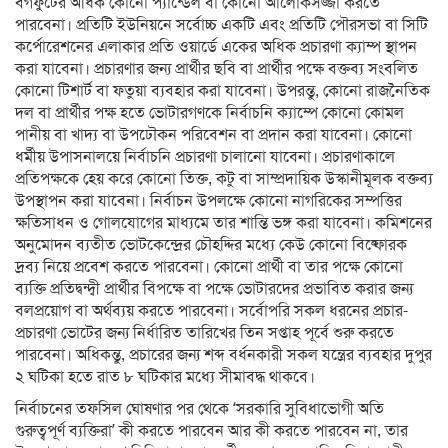
বর্গফুটের অধিক কোনো প্যান্ডেল বা কোনো আলোকসজ্জা করতে
পারবেনা। প্রতিটি ইউনিয়নে সর্বোচ্চ একটি এবং প্রতিটি পৌরসভা বা সিটি
কর্পোরেশনের এলাকার প্রতি ওয়ার্ডে একের অধিক প্রচারণা ক্যাম্প স্থাপন
করা যাবেনা। প্রচারণার জন্য প্রার্থীর ছবি বা প্রার্থীর পক্ষে বক্তব্য সংবলিত
কোনো টিশার্ট বা ফতুয়া ব্যবহার করা যাবেনা। উপরন্তু, কোনো রাজনৈতিক
দল বা প্রার্থীর পক্ষ হতে ভোটারগণকে নির্বাচনি ক্যাম্পে কোনো কোমল
পানীয় বা খাদ্য বা উপঢৌকন পরিবেশন বা প্রদান করা যাবেনা। কোনো
ধর্মীয় উপাসনালয়ে নির্বাচনি প্রচারণা চালানো যাবেনা। প্রচারণাকালে
প্রতিপক্ষকে হেয় করে কোনো তিক্ত, কটু বা সাম্প্রদায়িক উস্কানীমূলক বক্তব্য
উপস্থাপন করা যাবেনা। নির্বাচন উপলক্ষে কোনো নাগরিকের সম্পত্তির
ক্ষতিসাধন ও গোলযোগের মাধ্যমে তার শান্তি ভঙ্গ করা যাবেনা। কমিশনের
অনুমোদন ব্যতীত ভোটকেন্দ্রের চৌহদ্দির মধ্যে কেউ কোনো বিষ্ফোরক
দ্রব্য নিয়ে প্রবেশ করতে পারবেনা। কোনো প্রার্থী বা তার পক্ষে কোনো
ব্যক্তি প্রতিদ্বন্দ্বী প্রার্থীর বিপক্ষে বা পক্ষে ভোটারদের প্রভাবিত করার জন্য
বলপ্রয়োগ বা অর্থব্যয় করতে পারবেনা। সর্বোপরি সকল ধরনের প্রচার-
প্রচারণা ভোটের জন্য নির্ধারিত তারিখের তিন সপ্তাহ পূর্বে শুরু করতে
পারবেনা। অধিকন্তু, প্রচারের জন্য শব্দ বর্ধনকারী সকল যন্ত্রের ব্যবহার দুপুর
২ ঘটিকা হতে রাত ৮ ঘটিকার মধ্যে সীমাবদ্ধ থাকবে।
নির্বাচনের তফসিল ঘোষণার পর থেকে ‘সরকারি সুবিধাভোগী অতি
গুরুত্বপূর্ণ ব্যক্তিরা’ কী করতে পারবেন আর কী করতে পারবেন না, তার