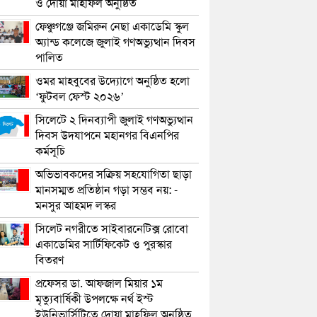
ও দোয়া মাহফিল অনুষ্ঠিত
ফেঞ্চুগঞ্জে জমিরুন নেছা একাডেমি স্কুল
অ্যান্ড কলেজে জুলাই গণঅভ্যুত্থান দিবস
পালিত
ওমর মাহবুবের উদ্যোগে অনুষ্ঠিত হলো
‘ফুটবল ফেস্ট ২০২৬’
সিলেটে ২ দিনব্যাপী জুলাই গণঅভ্যুত্থান
দিবস উদযাপনে মহানগর বিএনপির
কর্মসূচি
অভিভাবকদের সক্রিয় সহযোগিতা ছাড়া
মানসম্মত প্রতিষ্ঠান গড়া সম্ভব নয়: -
মনসুর আহমদ লস্কর
সিলেট নগরীতে সাইবারনেটিক্স রোবো
একাডেমির সার্টিফিকেট ও পুরস্কার
বিতরণ
প্রফেসর ডা. আফজাল মিয়ার ১ম
মৃত্যুবার্ষিকী উপলক্ষে নর্থ ইস্ট
ইউনিভার্সিটিতে দোয়া মাহফিল অনুষ্ঠিত