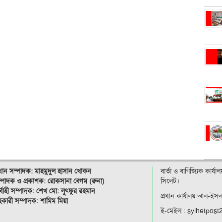
রধান সম্পাদক: মাহমুদুল হাসান খোকন
বার্তা ও বাণিজ্যিক কার্য
্পাদক ও
প্রকাশক: রোকসানা বেগম (রুনা)
সিলেট।
র্বাহী সম্পাদক: শেখ মো: লুৎফুর রহমান
প্রধান কার্যালয়:আল-ইস
কারী সম্পাদক: শামিম মিয়া
ই-মেইল : sylhetpos