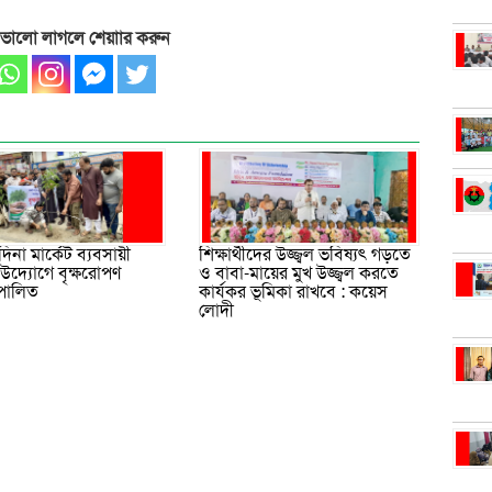
 ভালো লাগলে শেয়াার করুন
মদিনা মার্কেট ব্যবসায়ী
শিক্ষার্থীদের উজ্জ্বল ভবিষ্যৎ গড়তে
উদ্যোগে বৃক্ষরোপণ
ও বাবা-মায়ের মুখ উজ্জ্বল করতে
 পালিত
কার্যকর ভূমিকা রাখবে : কয়েস
লোদী