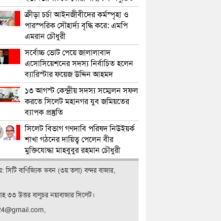
ক্রীড়া চর্চা আইনজীবীদের কর্মস্পৃহা ও
পারস্পরিক সৌহার্দ্য বৃদ্ধি করে: এমপি
এমরান চৌধুরী
সর্বোচ্চ ভোট পেয়ে জালালাবাদ
এসোসিয়েশনের সদস্য নির্বাচিত হলেন
ব্যারিস্টার ফয়েজ উদ্দিন আহমদ
১৩ আগস্ট কেন্দ্রীয় সদস্য সম্মেলন সফল
করতে সিলেট মহানগর যুব জমিয়তের
ব্যাপক প্রস্তুতি
সিলেট বিভাগ গণদাবি পরিষদ নিউইয়র্ক
শাখা গঠনের দায়িত্ব পেলেন বীর
মুক্তিযোদ্ধা মাহবুবুর রহমান চৌধুরী
ালয়: সিটি বাণিজ‍্যিক ভবন (৩য় তলা) বন্দর বাজার,
লাহ ৩৩ উত্তর বালুচর নয়াবাজার সিলেট।
t24@gmail.com,