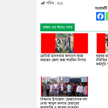
পঠিত :
২১১
সংবাদটি
প্রচ্ছদ এর আরও খবর
বৃহত্তর 
রোটারী মানবতার কল্যাণে কাজ
সমিতির 
করছেন জেলা জজ শারমিন নিগার
কর্মসূচি
বিশ্বনাথ উপজেলা স্বেচ্ছাসেবক দল
নেতা আবুল কালাম মেম্বারের
কারামুক্তি ও ফুলেল সংবর্ধনা