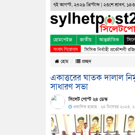
৭ই আগস্ট, ২০২৬ খ্রিস্টাব্দ | ২৩শে শ্রাবণ, ১৪৩৩
হোমপেইজ
জাতীয়
আন্তর্জাতিক
সিল
সংবাদ শিরোনাম
াই অভ্যুত্থানের অর্জন, বর্জন ও বিসর্জন
» «
সিসিক নির্বাহী প্রকৌশলী রজি উদ্
হোম
প্রচ্ছদ
একাত্তরের ঘাতক দালাল নির
সাধারণ সভা
সিলেট পোস্ট ২৪ ডেস্ক
প্রকাশিত হয়েছে : ২৪ ডিসেম্বর ২০২৩, ২:৫৬