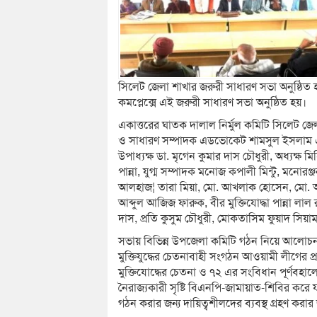
সিলেট জেলা শাখার জরুরী সাধারণ সভা অনুষ্ঠিত হয়ে
কমপ্লেক্সে এই জরুরী সাধারণ সভা অনুষ্ঠিত হয়।
একাত্তরের ঘাতক দালাল নির্মুল কমিটি সিলেট জেলার
ও সাধারণ সম্পাদক এডভোকেট শামসুল ইসলাম এর
উপাধ্যক্ষ ডা. মৃগেন কুমার দাস চৌধুরী, অধ্যক্ষ ম
পান্না, যুগ্ম সম্পাদক মনোজ কপালী মিন্টু, মনোর
আলহাজ¦ তারা মিয়া, মো. আখলাক হোসেন, মো. আমি
আব্দুল আজিজ ফারুক, বীর মুক্তিযোদ্ধা পান্না লা
দাস, প্রতি কুসুম চৌধুরী, মোকতাসিম ফুয়াদ সিয়াম
সভায় বিভিন্ন উপজেলা কমিটি গঠন নিয়ে আলোচনা
মুক্তিযুদ্ধের চেতনাবাহী সংগঠন আওয়ামী লীগের প
মুক্তিযোদ্ধের চেতনা ও ৭২ এর সংবিধান পূর্ণবহা
নৈরাজ্যকারী সৃষ্টি বিএনপি-জামায়াত-শিবির করে য
গঠন করার জন্য দায়িত্বশীলদের ব্যবস্থ গ্রহণ কর