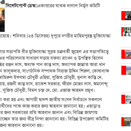
সিলেটপোশ্ট ডেস্ক::
একাত্তরের ঘাতক দালাল নির্মুল কমিটি
ছে। শনিবার (২৩ ডিসেম্বর) দুপুরে নগরীর মাছিমপুরস্থ মুক্তিযোদ্ধা
 সভাপতি বীর মুক্তিযোদ্ধা সুব্রত চক্রবর্তী জুয়েল এর সভাপতিত্বে
 পরিচালনায় সাধারণ সভায় বক্তব্য রাখেন ও উপস্থিত ছিলেন
িহির রঞ্জন দাস, অধ্যক্ষ পান কান্ত দাস, অধ্যাপক জান্নাত আরা খান
ঞ্জন তালুকদার, সাংগঠনিক সম্পাদক সিরাজ উদ্দিন শিরুল, কোষাধ্যক্ষ
রুল ইসলমা চৌধুরী এহিয়া, সুজিত চৌধুরী, মৃনাল কান্তি দে,
ল রায়, রজনী কান্ত দাস, রাকেশ সরকার, ক্ষীরদ মোহন দাস, অমলেন্দু
, সুজিত চৌধুরী, বিমল চন্দ্র দে, মো. এজাজ আহমদ প্রমুখ।
 করা হয় এবং আগামী দ্বাদশ জাতীয় সংসদ নির্বাচনে সকললে
্রার্থীদের পক্ষে কাজ করার জন্য আহবান জানানো হয়। এছাড়াও
লের জন্য সরকারের প্রতি আহবান জানান এবং বিভিন্ন জায়গায়
াচ্ছেন তার জন্য তীব্র নিন্দা জানানো হয়। বিভিন্ন উপজেলা কমিটির
ার জন্য আহবান জানানো হয়।