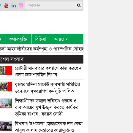
ন
তথ্যপ্রযুক্তি
বিচিত্রা
আরও
্চা আইনজীবীদের কর্মস্পৃহা ও পারস্পরিক সৌহার্দ্য বৃদ্ধি করে: এমপি এমরান চৌধুর
্বশেষ সংবাদ
রোটারী মানবতার কল্যাণে কাজ করছেন
জেলা জজ শারমিন নিগার
বৃহত্তর মদিনা মার্কেট ব্যবসায়ী সমিতির
উদ্যোগে বৃক্ষরোপণ কর্মসূচি পালিত
শিক্ষার্থীদের উজ্জ্বল ভবিষ্যৎ গড়তে ও
বাবা-মায়ের মুখ উজ্জ্বল করতে কার্যকর
ভূমিকা রাখবে : কয়েস লোদী
বিশ্বনাথ উপজেলা স্বেচ্ছাসেবক দল নেতা
আবুল কালাম মেম্বারের কারামুক্তি ও