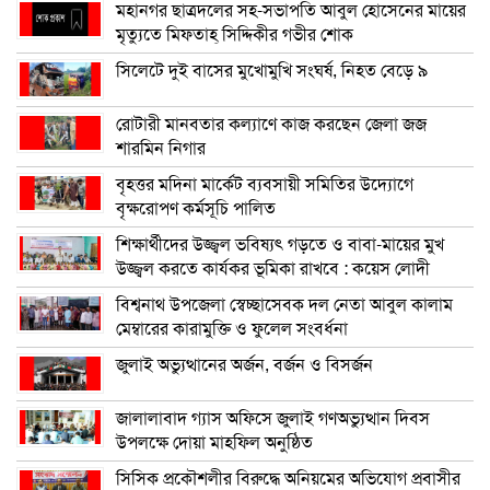
মহানগর ছাত্রদলের সহ-সভাপতি আবুল হোসেনের মায়ের
মৃত্যুতে মিফতাহ্ সিদ্দিকীর গভীর শোক
সিলেটে দুই বাসের মুখোমুখি সংঘর্ষ, নিহত বেড়ে ৯
রোটারী মানবতার কল্যাণে কাজ করছেন জেলা জজ
শারমিন নিগার
বৃহত্তর মদিনা মার্কেট ব্যবসায়ী সমিতির উদ্যোগে
বৃক্ষরোপণ কর্মসূচি পালিত
শিক্ষার্থীদের উজ্জ্বল ভবিষ্যৎ গড়তে ও বাবা-মায়ের মুখ
উজ্জ্বল করতে কার্যকর ভূমিকা রাখবে : কয়েস লোদী
বিশ্বনাথ উপজেলা স্বেচ্ছাসেবক দল নেতা আবুল কালাম
মেম্বারের কারামুক্তি ও ফুলেল সংবর্ধনা
জুলাই অভ্যুত্থানের অর্জন, বর্জন ও বিসর্জন
জালালাবাদ গ্যাস অফিসে জুলাই গণঅভ্যুত্থান দিবস
উপলক্ষে দোয়া মাহফিল অনুষ্ঠিত
সিসিক প্রকৌশলীর বিরুদ্ধে অনিয়মের অভিযোগ প্রবাসীর