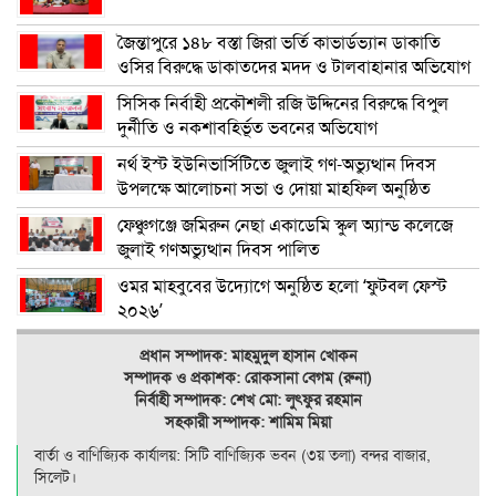
জৈন্তাপুরে ১৪৮ বস্তা জিরা ভর্তি কাভার্ডভ্যান ডাকাতি
ওসির বিরুদ্ধে ডাকাতদের মদদ ও টালবাহানার অভিযোগ
সিসিক নির্বাহী প্রকৌশলী রজি উদ্দিনের বিরুদ্ধে বিপুল
দুর্নীতি ও নকশাবহির্ভূত ভবনের অভিযোগ
নর্থ ইস্ট ইউনিভার্সিটিতে জুলাই গণ-অভ্যুত্থান দিবস
উপলক্ষে আলোচনা সভা ও দোয়া মাহফিল অনুষ্ঠিত
ফেঞ্চুগঞ্জে জমিরুন নেছা একাডেমি স্কুল অ্যান্ড কলেজে
জুলাই গণঅভ্যুত্থান দিবস পালিত
ওমর মাহবুবের উদ্যোগে অনুষ্ঠিত হলো ‘ফুটবল ফেস্ট
২০২৬’
প্রধান সম্পাদক: মাহমুদুল হাসান খোকন
সম্পাদক ও
প্রকাশক: রোকসানা বেগম (রুনা)
নির্বাহী সম্পাদক: শেখ মো: লুৎফুর রহমান
সহকারী সম্পাদক: শামিম মিয়া
বার্তা ও বাণিজ্যিক কার্যালয়: সিটি বাণিজ‍্যিক ভবন (৩য় তলা) বন্দর বাজার,
সিলেট।