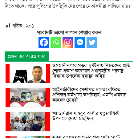
দিতে থাকে। পরে পুলিশের উপস্থিতি টের পেয়ে নেতাকর্মীরা পালিয়ে যায়।
পঠিত :
২০১
সংবাদটি ভালো লাগলে শেয়াার করুন
প্রচ্ছদ এর আরও খবর
ওসমানীনগরে সড়ক দুর্ঘটনায় নিহতদের প্রতি
শোক প্রকাশ করেছেন প্রধানমন্ত্রীর পররাষ্ট্র
বিষয়ক উপদেষ্টা হুমায়ুন কবির
আইনজীবীদের পেশাগত দক্ষতা বৃদ্ধিতে
প্রশিক্ষণ কর্মশালা অপরিহার্য: এমপি এমরান
আহমদ চৌধুরী
অ্যাডমিরাল মাহবুব আলীর মৃত্যুবার্ষিকী
উপলক্ষে দোয়া মাহফিল
সবুজ বাংলাদেশ গড়ার প্রত্যয়ে সিলেটে