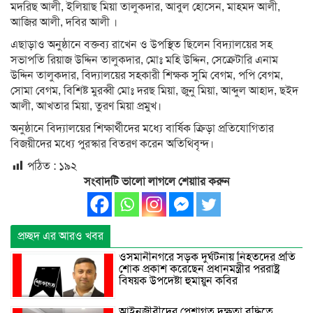
মদরিছ আলী, ইলিয়াছ মিয়া তালুকদার, আবুল হোসেন, মাহমদ আলী,
আজির আলী, দবির আলী ।
এছাড়াও অনুষ্ঠানে বক্তব্য রাখেন ও উপস্থিত ছিলেন বিদ্যালয়ের সহ
সভাপতি রিয়াজ উদ্দিন তালুকদার, মোঃ মহি উদ্দিন, সেক্রেটারি এনাম
উদ্দিন তালুকদার, বিদ্যালয়ের সহকারী শিক্ষক সুমি বেগম, পপি বেগম,
সোমা বেগম, বিশিষ্ট মুরব্বী মোঃ দরছ মিয়া, জুনু মিয়া, আব্দুল আহাদ, ছইদ
আলী, আখতার মিয়া, তুরণ মিয়া প্রমুখ।
অনুষ্ঠানে বিদ্যালয়ের শিক্ষার্থীদের মধ্যে বার্ষিক ক্রিড়া প্রতিযোগিতার
বিজয়ীদের মধ্যে পুরস্কার বিতরণ করেন অতিথিবৃন্দ।
পঠিত :
১৯২
সংবাদটি ভালো লাগলে শেয়াার করুন
প্রচ্ছদ এর আরও খবর
ওসমানীনগরে সড়ক দুর্ঘটনায় নিহতদের প্রতি
শোক প্রকাশ করেছেন প্রধানমন্ত্রীর পররাষ্ট্র
বিষয়ক উপদেষ্টা হুমায়ুন কবির
আইনজীবীদের পেশাগত দক্ষতা বৃদ্ধিতে