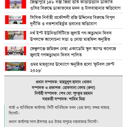
জৈন্তাপুরে ১৪৮ বস্তা জিরা ভর্তি কাভার্ডভ্যান ডাকাতি
ওসির বিরুদ্ধে ডাকাতদের মদদ ও টালবাহানার অভিযোগ
সিসিক নির্বাহী প্রকৌশলী রজি উদ্দিনের বিরুদ্ধে বিপুল
দুর্নীতি ও নকশাবহির্ভূত ভবনের অভিযোগ
নর্থ ইস্ট ইউনিভার্সিটিতে জুলাই গণ-অভ্যুত্থান দিবস
উপলক্ষে আলোচনা সভা ও দোয়া মাহফিল অনুষ্ঠিত
ফেঞ্চুগঞ্জে জমিরুন নেছা একাডেমি স্কুল অ্যান্ড কলেজে
জুলাই গণঅভ্যুত্থান দিবস পালিত
ওমর মাহবুবের উদ্যোগে অনুষ্ঠিত হলো ‘ফুটবল ফেস্ট
২০২৬’
প্রধান সম্পাদক: মাহমুদুল হাসান খোকন
সম্পাদক ও
প্রকাশক: রোকসানা বেগম (রুনা)
নির্বাহী সম্পাদক: শেখ মো: লুৎফুর রহমান
সহকারী সম্পাদক: শামিম মিয়া
বার্তা ও বাণিজ্যিক কার্যালয়: সিটি বাণিজ‍্যিক ভবন (৩য় তলা) বন্দর বাজার,
সিলেট।
প্রধান কার্যালয়:আল-ইসলাহ ৩৩ উত্তর বালুচর নয়াবাজার সিলেট।