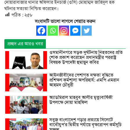
দোয়ারাবাজার থানার অফিসার ইনচার্জ (ওসি) মোহাম্মদ জাহিদুল হক
ঘটনার সত্যতা নিশ্চিত করেছেন।
পঠিত :
২৫৮
সংবাদটি ভালো লাগলে শেয়াার করুন
প্রচ্ছদ এর আরও খবর
ওসমানীনগরে সড়ক দুর্ঘটনায় নিহতদের প্রতি
শোক প্রকাশ করেছেন প্রধানমন্ত্রীর পররাষ্ট্র
বিষয়ক উপদেষ্টা হুমায়ুন কবির
আইনজীবীদের পেশাগত দক্ষতা বৃদ্ধিতে
প্রশিক্ষণ কর্মশালা অপরিহার্য: এমপি এমরান
আহমদ চৌধুরী
অ্যাডমিরাল মাহবুব আলীর মৃত্যুবার্ষিকী
উপলক্ষে দোয়া মাহফিল
সবুজ বাংলাদেশ গড়ার প্রত্যয়ে সিলেটে
বাবৌযুপ’র দ্বিতীয় পর্যায়ে বৃক্ষরোপণ কর্মসূচি
সম্পন্ন