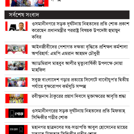
সর্বশেষ সংবাদ
ওসমানীনগরে সড়ক দুর্ঘটনায় নিহতদের প্রতি শোক প্রকাশ
করেছেন প্রধানমন্ত্রীর পররাষ্ট্র বিষয়ক উপদেষ্টা হুমায়ুন
কবির
আইনজীবীদের পেশাগত দক্ষতা বৃদ্ধিতে প্রশিক্ষণ কর্মশালা
অপরিহার্য: এমপি এমরান আহমদ চৌধুরী
অ্যাডমিরাল মাহবুব আলীর মৃত্যুবার্ষিকী উপলক্ষে দোয়া
মাহফিল
সবুজ বাংলাদেশ গড়ার প্রত্যয়ে সিলেটে বাবৌযুপ’র দ্বিতীয়
পর্যায়ে বৃক্ষরোপণ কর্মসূচি সম্পন্ন
রবীন্দ্রনাথ ঠাকুরের প্রয়াণ দিবসে মুক্তাক্ষরের আবৃত্তি শ্রদ্ধা
ওসমানীনগরের সড়ক দুর্ঘটনায় নিহতদের প্রতি মিফতাহ্
সিদ্দিকীর গভীর শোক
মহানগর ছাত্রদলের সহ-সভাপতি আবুল হোসেনের মায়ের
মৃত্যুতে মিফতাহ্ সিদ্দিকীর গভীর শোক