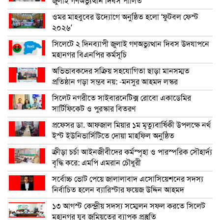
জুলাই গণঅভ্যুত্থান দিবস পালিত
ওমর মাহবুবের উদ্যোগে অনুষ্ঠিত হলো ‘ফুটবল ফেস্ট
২০২৬’
সিলেটে ২ দিনব্যাপী জুলাই গণঅভ্যুত্থান দিবস উদযাপনে
মহানগর বিএনপির কর্মসূচি
অভিভাবকদের সক্রিয় সহযোগিতা ছাড়া মানসম্মত
প্রতিষ্ঠান গড়া সম্ভব নয়: -মনসুর আহমদ লস্কর
সিলেট নগরীতে সাইবারনেটিক্স রোবো একাডেমির
সার্টিফিকেট ও পুরস্কার বিতরণ
প্রফেসর ডা. আফজাল মিয়ার ১ম মৃত্যুবার্ষিকী উপলক্ষে নর্থ
ইস্ট ইউনিভার্সিটিতে দোয়া মাহফিল অনুষ্ঠিত
ক্রীড়া চর্চা আইনজীবীদের কর্মস্পৃহা ও পারস্পরিক সৌহার্দ্য
বৃদ্ধি করে: এমপি এমরান চৌধুরী
সর্বোচ্চ ভোট পেয়ে জালালাবাদ এসোসিয়েশনের সদস্য
নির্বাচিত হলেন ব্যারিস্টার ফয়েজ উদ্দিন আহমদ
১৩ আগস্ট কেন্দ্রীয় সদস্য সম্মেলন সফল করতে সিলেট
মহানগর যুব জমিয়তের ব্যাপক প্রস্তুতি