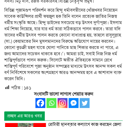
সদস্য মিটু দাস, রজত সরকারসহ বিভিন্ন নেতৃবৃন্দ প্রমুখ।
বিভিন্ন পূজামণ্ডপ পরিদর্শন করে হিন্দু ধর্মাবলম্বীদের খোঁজখবর নিয়েছেন
সাবেক কাউন্সিলর প্রার্থী ফয়জুল হক তিনি বলেন প্রত্যেক জাতির নিজস্ব
ধর্মীয় সংস্কৃতি আছে। হিন্দু ভাইদের সবচেয়ে বড় উৎসব দুর্গাপূজা। ইসলাম
ধর্ম শিক্ষা দিয়েছে, যার যার ধর্ম তারা সঠিকভাবে পালন করবে। তারা যদি
তাদের ধর্মীয় উৎসব পালন করতে কোনো বাধাপ্রাপ্ত হয়, তাহলে রাসুলুল্লাহ
(সা.) কেয়ামতের দিন মুসলমানদের বিরুদ্ধে অভিযোগ দায়ের করবেন।
কোনো কুচক্রী মহল যাতে ঘোলা পানিতে মাছ শিকার করতে না পারে, এ
জন্য আমাদের সচেতন থাকতে হবে।’। আমরা চাই, সবাই নিজ নিজ ধর্ম
শান্তিপূর্ণভাবে পালন করুক। সিলেটে অতীত ঐতিহ্যকে সামনে রেখে
শাস্তিপূর্ণ পরিবেশে পূজা অনুষ্ঠান সম্পন্নের মাধ্যমে উৎসব আনন্দ সকল ধর্ম
বর্ণ নির্বিশেষে সকলের অংশগ্রহণে আরও আনন্দময় হবে এ আশাবাদ ব্যক্ত
করেন তিনি।
পঠিত :
১৪১
সংবাদটি ভালো লাগলে শেয়াার করুন
প্রচ্ছদ এর আরও খবর
রোটারী মানবতার কল্যাণে কাজ করছেন জেলা