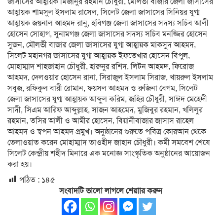
জাসাসের আহ্বায়ক মিজানুর রহমান চৌধুরী, মৌলভী বাজার জেলা জাসাসের
আহ্বায়ক শামসুল ইসলাম রাসেল, সিলেট জেলা জাসাসের সিনিয়র যুগ্ম
আহ্বায়ক জয়নাল আহমদ রানু, হবিগঞ্জ জেলা জাসাসের সদস্য সচিব আলী
হোসেন সোহাগ, সুনামগঞ্জ জেলা জাসাসের সদস্য সচিব মনজ্জির হোসেন
সুজন, মৌলভী বাজার জেলা জাসাসের যুগ্ম আহ্বায়ক মাকসুদ আহমদ,
সিলেট মহানগর জাসাসের যুগ্ম আহ্বায়ক ইফতেখার হোসেন বিপুল,
মোহাম্মাদ শাহ্জাহান চৌধুরী, হারুনুর রশিদ, লিটন আহমদ, ফিরোজ
আহমদ, দেলওয়ার হোসেন রানা, সিরাজুল ইসলাম সিরাজ, খায়রুল ইসলাম
সবুজ, রফিকুল বারী রোমান, ফয়সল আহমদ ও রুজিনা বেগম, সিলেট
জেলা জাসাসের যুগ্ম আহ্বায়ক আব্দুল করিম, জহির চৌধুরী, সাঈদ মেহেদী
সাদী, সিএম আরিফ আব্দুল্লাহ, সাজন আহমেদ, মুজিবুর রহমান, খলিলুর
রহমান, তসির আলী ও আমীর হোসেন, বিয়ানীবাজার জাসাস রাহেল
আহমদ ও স্বপন আহমদ প্রমুখ। অনুষ্ঠানের শুরুতে পবিত্র কোরআন থেকে
তেলাওয়াত করেন মোহাম্মাদ তাওহীদ জাহান চৌধুরী। কর্মী সমবেশ শেষে
সিলেট কেন্দ্রীয় শহীদ মিনারে এক মনোজ্ঞ সাংস্কৃতিক অনুষ্ঠানের আয়োজন
করা হয়।
পঠিত :
১৪৫
সংবাদটি ভালো লাগলে শেয়াার করুন