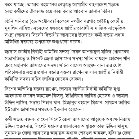
করে যাচ্ছে। তারেক রহমানের নেতৃত্বে আগামীর বাংলাদেশ গড়তে
নেতাকর্মীদের ঐক্যবদ্ধ হয়ে কাজ করার আহবান জানান তিনি।
তিনি শনিবার (২৬ অক্টোবর) বিকেলে নগরীর দরগাহ গেইটস্থ কেন্দ্রীয়
মুসলিম সাহিত্য সংসদের হলরুমে জাতীয়তাবাদী সামাজিক সাংস্কৃতিক
সংস্থা (জাসাস) সিলেট বিভাগীয় জাসাসের উদ্যোগে কর্মী সভায় প্রধান
অতিথির বক্তব্যে উপরোক্ত কথাগুলো বলেন।
জাসাস জাতীয় নির্বাহী কমিটির সদস্য সৈয়দ আশরাফুল মজিদ খোকনের
সভাপতিত্বে ও সিলেট জেলা জাসাসের সদস্য সচিব রায়হান হোসেন খাঁন
এবং মহানগর জাসাসের সদস্য সচিব রাসেল আহমদ রানা এর যৌথ
পরিচালনায় সভায় প্রধান বক্তার বক্তব্য রাখেন জাসাস জাতীয় নির্বাহী
কমিটির সদস্য সচিব জাকির হোসেন রোকন।
বিশেষ অতিথির বক্তব্য রাখেন, জাসাস জাতীয় নির্বাহী কমিটির যুগ্ম
আহবায়ক জাবেদ আহমেদ কিসলু, ইঞ্জিনিয়ার জাকির হোসেন ও জামাল
উদ্দিন নাসির, সদস্য শিহাব খান, মিজানুর রহমান মিজান, সায়মন তারিক,
ইউরোপ জাসাসের সমন্বয়ক ইকবাল হোসেন।
কর্মী সভায় বক্তব্য রাখেন সিলেট জেলা জাসাসের আহ্বায়ক অধ্যক্ষ নিজাম
উদ্দিন তরফদার, সিলেট মহানগর জাসাসের আহ্বায়ক তাজ উদ্দিন মাসুম,
সুনামগঞ্জ জেলা জাসাসের আহ্বায়ক অধ্যক্ষ শেরগুল আহমদ, হবিগঞ্জ জেলা