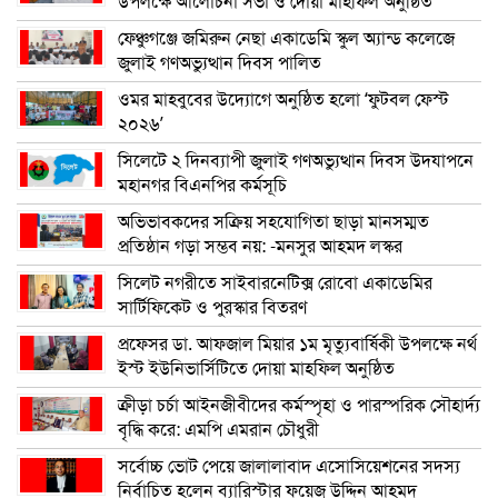
উপলক্ষে আলোচনা সভা ও দোয়া মাহফিল অনুষ্ঠিত
ফেঞ্চুগঞ্জে জমিরুন নেছা একাডেমি স্কুল অ্যান্ড কলেজে
জুলাই গণঅভ্যুত্থান দিবস পালিত
ওমর মাহবুবের উদ্যোগে অনুষ্ঠিত হলো ‘ফুটবল ফেস্ট
২০২৬’
সিলেটে ২ দিনব্যাপী জুলাই গণঅভ্যুত্থান দিবস উদযাপনে
মহানগর বিএনপির কর্মসূচি
অভিভাবকদের সক্রিয় সহযোগিতা ছাড়া মানসম্মত
প্রতিষ্ঠান গড়া সম্ভব নয়: -মনসুর আহমদ লস্কর
সিলেট নগরীতে সাইবারনেটিক্স রোবো একাডেমির
সার্টিফিকেট ও পুরস্কার বিতরণ
প্রফেসর ডা. আফজাল মিয়ার ১ম মৃত্যুবার্ষিকী উপলক্ষে নর্থ
ইস্ট ইউনিভার্সিটিতে দোয়া মাহফিল অনুষ্ঠিত
ক্রীড়া চর্চা আইনজীবীদের কর্মস্পৃহা ও পারস্পরিক সৌহার্দ্য
বৃদ্ধি করে: এমপি এমরান চৌধুরী
সর্বোচ্চ ভোট পেয়ে জালালাবাদ এসোসিয়েশনের সদস্য
নির্বাচিত হলেন ব্যারিস্টার ফয়েজ উদ্দিন আহমদ