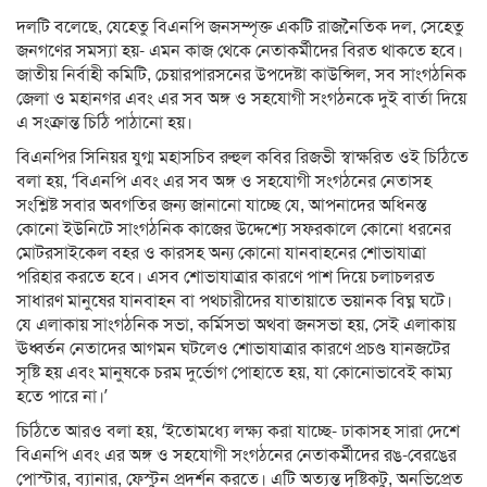
দলটি বলেছে, যেহেতু বিএনপি জনসম্পৃক্ত একটি রাজনৈতিক দল, সেহেতু
জনগণের সমস্যা হয়- এমন কাজ থেকে নেতাকর্মীদের বিরত থাকতে হবে।
জাতীয় নির্বাহী কমিটি, চেয়ারপারসনের উপদেষ্টা কাউন্সিল, সব সাংগঠনিক
জেলা ও মহানগর এবং এর সব অঙ্গ ও সহযোগী সংগঠনকে দুই বার্তা দিয়ে
এ সংক্রান্ত চিঠি পাঠানো হয়।
বিএনপির সিনিয়র যুগ্ম মহাসচিব রুহুল কবির রিজভী স্বাক্ষরিত ওই চিঠিতে
বলা হয়, ‘বিএনপি এবং এর সব অঙ্গ ও সহযোগী সংগঠনের নেতাসহ
সংশ্লিষ্ট সবার অবগতির জন্য জানানো যাচ্ছে যে, আপনাদের অধিনস্ত
কোনো ইউনিটে সাংগঠনিক কাজের উদ্দেশ্যে সফরকালে কোনো ধরনের
মোটরসাইকেল বহর ও কারসহ অন্য কোনো যানবাহনের শোভাযাত্রা
পরিহার করতে হবে। এসব শোভাযাত্রার কারণে পাশ দিয়ে চলাচলরত
সাধারণ মানুষের যানবাহন বা পথচারীদের যাতায়াতে ভয়ানক বিঘ্ন ঘটে।
যে এলাকায় সাংগঠনিক সভা, কর্মিসভা অথবা জনসভা হয়, সেই এলাকায়
ঊধ্বর্তন নেতাদের আগমন ঘটলেও শোভাযাত্রার কারণে প্রচণ্ড যানজটের
সৃষ্টি হয় এবং মানুষকে চরম দুর্ভোগ পোহাতে হয়, যা কোনোভাবেই কাম্য
হতে পারে না।’
চিঠিতে আরও বলা হয়, ‘ইতোমধ্যে লক্ষ্য করা যাচ্ছে- ঢাকাসহ সারা দেশে
বিএনপি এবং এর অঙ্গ ও সহযোগী সংগঠনের নেতাকর্মীদের রঙ-বেরঙের
পোস্টার, ব্যানার, ফেস্টুন প্রদর্শন করতে। এটি অত্যন্ত দৃষ্টিকটু, অনভিপ্রেত