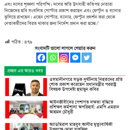
এবং দলের শৃঙ্খলা পরিপন্থি। দলের অতি উৎসাহী কতিপয় নেতারা
নিজেদের ছবি সংবলিত পোস্টার প্রকাশ করছেন এবং ফেস্টুন ও ব্যানার
ঝুলিয়ে রাখছেন। এহেন পোস্টার, ব্যানার, ফেস্টুন প্রদর্শন করা থেকে
নেতাকর্মীদের বিরত থাকার জন্য নির্দেশ প্রদান করা হচ্ছে।’
পঠিত :
৪৭৯
সংবাদটি ভালো লাগলে শেয়াার করুন
প্রচ্ছদ এর আরও খবর
ওসমানীনগরে সড়ক দুর্ঘটনায় নিহতদের প্রতি
শোক প্রকাশ করেছেন প্রধানমন্ত্রীর পররাষ্ট্র
বিষয়ক উপদেষ্টা হুমায়ুন কবির
আইনজীবীদের পেশাগত দক্ষতা বৃদ্ধিতে
প্রশিক্ষণ কর্মশালা অপরিহার্য: এমপি এমরান
আহমদ চৌধুরী
অ্যাডমিরাল মাহবুব আলীর মৃত্যুবার্ষিকী
উপলক্ষে দোয়া মাহফিল