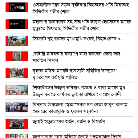
ওসমানীনগরের সড়ক দুর্ঘটনায় নিহতদের প্রতি মিফতাহ্
সিদ্দিকীর গভীর শোক
মহানগর ছাত্রদলের সহ-সভাপতি আবুল হোসেনের মায়ের
মৃত্যুতে মিফতাহ্ সিদ্দিকীর গভীর শোক
সিলেটে দুই বাসের মুখোমুখি সংঘর্ষ, নিহত বেড়ে ৯
রোটারী মানবতার কল্যাণে কাজ করছেন জেলা জজ
শারমিন নিগার
বৃহত্তর মদিনা মার্কেট ব্যবসায়ী সমিতির উদ্যোগে
বৃক্ষরোপণ কর্মসূচি পালিত
শিক্ষার্থীদের উজ্জ্বল ভবিষ্যৎ গড়তে ও বাবা-মায়ের মুখ
উজ্জ্বল করতে কার্যকর ভূমিকা রাখবে : কয়েস লোদী
বিশ্বনাথ উপজেলা স্বেচ্ছাসেবক দল নেতা আবুল কালাম
মেম্বারের কারামুক্তি ও ফুলেল সংবর্ধনা
জুলাই অভ্যুত্থানের অর্জন, বর্জন ও বিসর্জন
জালালাবাদ গ্যাস অফিসে জুলাই গণঅভ্যুত্থান দিবস