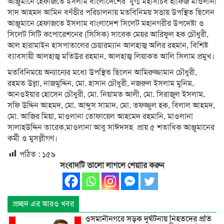
আঞ্জুমানে হেফাজতে ইসলাম বাংলাদেশের যুগ্ম মহাসচিব হাফিজ মাওলানা
সাদ আহমদ আমিন বর্ণভীর পরিচালনায় মতবিনিময় সভায় উপস্থিত ছিলেন
আঞ্জুমানে হেফাজতে ইসলাম বাংলাদেশ সিলেট মহানগরীর উপদেষ্টা ও
সিলেট সিটি কপোরেশনের (সিসিক) সাবেক মেয়র আরিফুল হক চৌধুরী,
আল হারামাইন হাসপাতালের চেয়ারম্যান আলহাজ্ব অলির রহমান, বিশিষ্ট
ব্যাবসায়ী আলহাজ্ব মতিউর রহমান, আলহাজ্ব লিয়াকত আলি সিলাম প্রমুখ।
মতবিনিময়ে অন্যান্যের মধ্যে উপস্থিত ছিলেন আমিরুজ্জামান চৌধুরী,
রহমত উল্লা, নাজমুদ্দিন, মো. হাসান চৌধুরী, নজরুল ইসলাম মুনিম,
আনওইয়ার হোসেন চৌধুরী, মো. নিয়ামত আলী, মো. সিরাজুল ইসলাম,
সফি উদ্দিন আহমদ, মো. আব্দুস সামাদ, মো. তফজ্জুল হক, বিলাল আহমদ,
মো. আজির মিয়া, মাওলানা তোফায়েল আহমেদ রহমানি, মাওলানা
সালাহউদ্দিন তারেক,মাওলানা আবু সাঈদসহ প্রায় ৫ শতাধিক আঞ্জুমানের
কর্মী ও মুসল্লীগণ।
পঠিত :
১৫৯
সংবাদটি ভালো লাগলে শেয়াার করুন
প্রচ্ছদ এর আরও খবর
ওসমানীনগরে সড়ক দুর্ঘটনায় নিহতদের প্রতি