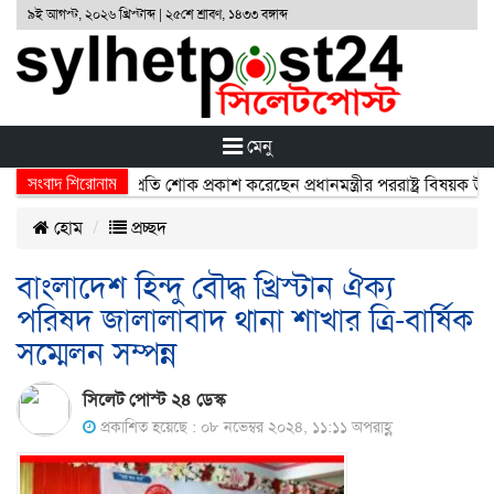
৯ই আগস্ট, ২০২৬ খ্রিস্টাব্দ | ২৫শে শ্রাবণ, ১৪৩৩ বঙ্গাব্দ
মেনু
সংবাদ শিরোনাম
টনায় নিহতদের প্রতি শোক প্রকাশ করেছেন প্রধানমন্ত্রীর পররাষ্ট্র বিষয়ক উপদেষ্
হোম
প্রচ্ছদ
বাংলাদেশ হিন্দু বৌদ্ধ খ্রিস্টান ঐক্য
পরিষদ জালালাবাদ থানা শাখার ত্রি-বার্ষিক
সম্মেলন সম্পন্ন
সিলেট পোস্ট ২৪ ডেস্ক
প্রকাশিত হয়েছে : ০৮ নভেম্বর ২০২৪, ১১:১১ অপরাহ্ণ