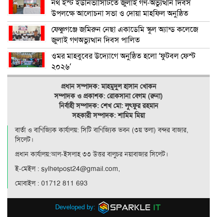
নর্থ ইস্ট ইউনিভার্সিটিতে জুলাই গণ-অভ্যুত্থান দিবস
উপলক্ষে আলোচনা সভা ও দোয়া মাহফিল অনুষ্ঠিত
ফেঞ্চুগঞ্জে জমিরুন নেছা একাডেমি স্কুল অ্যান্ড কলেজে
জুলাই গণঅভ্যুত্থান দিবস পালিত
ওমর মাহবুবের উদ্যোগে অনুষ্ঠিত হলো ‘ফুটবল ফেস্ট
২০২৬’
প্রধান সম্পাদক: মাহমুদুল হাসান খোকন
সম্পাদক ও
প্রকাশক: রোকসানা বেগম (রুনা)
নির্বাহী সম্পাদক: শেখ মো: লুৎফুর রহমান
সহকারী সম্পাদক: শামিম মিয়া
বার্তা ও বাণিজ্যিক কার্যালয়: সিটি বাণিজ‍্যিক ভবন (৩য় তলা) বন্দর বাজার,
সিলেট।
প্রধান কার্যালয়:আল-ইসলাহ ৩৩ উত্তর বালুচর নয়াবাজার সিলেট।
ই-মেইল : sylhetpost24@gmail.com,
মোবাইল : 01712 811 693
Developed by: