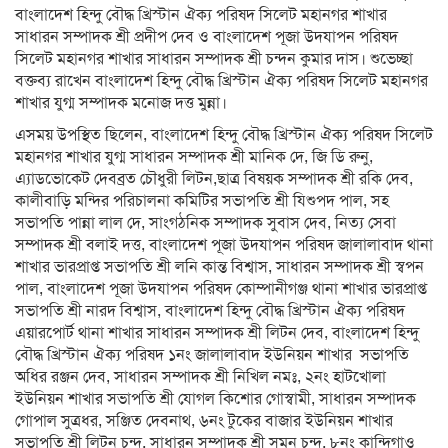
বাংলাদেশ হিন্দু বৌদ্ধ খ্রিস্টান ঐক্য পরিষদ সিলেট মহানগর শাখার
সাধারন সম্পাদক শ্রী প্রদীপ দেব ও বাংলাদেশ পূজা উদযাপন পরিষদ
সিলেট মহানগর শাখার সাধারন সম্পাদক শ্রী চন্দন কুমার দাস। শুভেচ্ছা
বক্তব্য রাখেন বাংলাদেশ হিন্দু বৌদ্ধ খ্রিস্টান ঐক্য পরিষদ সিলেট মহানগর
শাখার যুগ্ম সম্পাদক মনোজ দত্ত মুন্না।
এসময় উপস্থিত ছিলেন, বাংলাদেশ হিন্দু বৌদ্ধ খ্রিস্টান ঐক্য পরিষদ সিলেট
মহানগর শাখার যুগ্ম সাধারন সম্পাদক শ্রী মানিক দে, জি ডি রুনু,
এ্যাডভোকেট দেবব্রত চৌধুরী লিটন,ছাত্র বিষয়ক সম্পাদক শ্রী রকি দেব,
কালীবাড়ি মন্দির পরিচালনা কমিটির সভাপতি শ্রী যিশুপদ পাল, সহ
সভাপতি পান্না লাল দে, সাংগঠনিক সম্পাদক সুবাস দেব, নিত্য সেবা
সম্পাদক শ্রী বলাই দত্ত, বাংলাদেশ পূজা উদযাপন পরিষদ জালালাবাদ থানা
শাখার ভারপ্রাপ্ত সভাপতি শ্রী লনি কান্ত বিশ্বাস, সাধারন সম্পাদক শ্রী স্বপন
পাল, বাংলাদেশ পূজা উদযাপন পরিষদ কোম্পানীগঞ্জ থানা শাখার ভারপ্রাপ্ত
সভাপতি শ্রী নারদ বিশ্বাস, বাংলাদেশ হিন্দু বৌদ্ধ খ্রিস্টান ঐক্য পরিষদ
এয়ারপোর্ট থানা শাখার সাধারন সম্পাদক শ্রী লিটন দেব, বাংলাদেশ হিন্দু
বৌদ্ধ খ্রিস্টান ঐক্য পরিষদ ১নং জালালাবাদ ইউনিয়ন শাখার সভাপতি
অধির রঞ্জন দেব, সাধারন সম্পাদক শ্রী নিখিল নমঃ, ২নং হাটখোলা
ইউনিয়ন শাখার সভাপতি শ্রী যোগল কিশোর গোস্বামী, সাধারন সম্পাদক
গোপাল সুত্রধর, সঞ্জিত দেবনাথ, ৬নং টুকের বাজার ইউনিয়ন শাখার
সভাপতি শ্রী লিটন চন্দ, সাধারন সম্পাদক শ্রী সুমন চন্দ, ৮নং কান্দিগাও