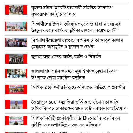
বৃহত্তর মদিনা মার্কেট ব্যবসায়ী সমিতির উদ্যোগে
বৃক্ষরোপণ কর্মসূচি পালিত
শিক্ষার্থীদের উজ্জ্বল ভবিষ্যৎ গড়তে ও বাবা-মায়ের মুখ
উজ্জ্বল করতে কার্যকর ভূমিকা রাখবে : কয়েস লোদী
বিশ্বনাথ উপজেলা স্বেচ্ছাসেবক দল নেতা আবুল কালাম
মেম্বারের কারামুক্তি ও ফুলেল সংবর্ধনা
জুলাই অভ্যুত্থানের অর্জন, বর্জন ও বিসর্জন
জালালাবাদ গ্যাস অফিসে জুলাই গণঅভ্যুত্থান দিবস
উপলক্ষে দোয়া মাহফিল অনুষ্ঠিত
সিসিক প্রকৌশলীর বিরুদ্ধে অনিয়মের অভিযোগ প্রবাসীর
জৈন্তাপুরে ১৪৮ বস্তা জিরা ভর্তি কাভার্ডভ্যান ডাকাতি
ওসির বিরুদ্ধে ডাকাতদের মদদ ও টালবাহানার অভিযোগ
সিসিক নির্বাহী প্রকৌশলী রজি উদ্দিনের বিরুদ্ধে বিপুল
দুর্নীতি ও নকশাবহির্ভূত ভবনের অভিযোগ