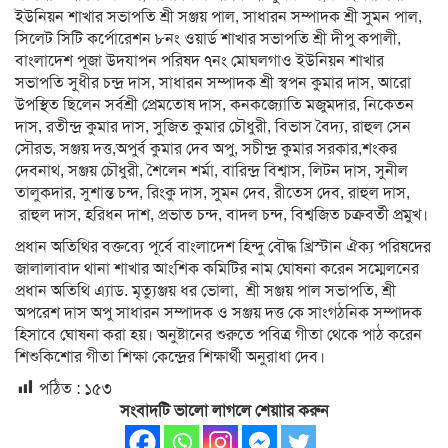
ইউনিয়ন শাখার সভাপতি শ্রী সঞ্জয় পাল, সাধারন সম্পাদক শ্রী সুমন পাল,
সিলেট সিটি কর্পোরেশন ৮নং ওয়ার্ড শাখার সভাপতি শ্রী দীপু কপালী,
বাংলাদেশ পূজা উদযাপন পরিষদ ৭নং মোঘলগাও ইউনিয়ন শাখার
সভাপতি সুধীর চন্দ্র দাস, সাধারন সম্পাদক শ্রী স্বপন কুমার দাস, আরো
উপস্থিত ছিলেন সর্বশ্রী প্রেমতোষ দাস, কনকজ্যোতি মজুমদার, নিকেতন
দাস, রতীন্দ্র কুমার দাস, সুজিত কুমার চৌধুরী, বিভাস বৈদ্য, রাহুল সেন
সৌরভ, সঞ্জয় দত্ত,অপুর্ব কুমার দেব অপু, সচীন্দ্র কুমার সরকার,শংকর
দেবনাথ, সঞ্জয় চৌধুরী, শৈলেন শর্মা, বারিন্দ্র বিশ্বাস, লিটন দাস, সুনীল
তালুকদার, সুশান্ত চন্দ, রিংকু দাস, সুমন দেব, রীতেস দেব, রাহুল দাস,
রাহুল দাস, হরিধন দাশ, প্রভাত চন্দ, বাদল চন্দ, বিশ্বজিত চক্রবর্তী প্রমুখ।
প্রধান অতিথির বক্তব্যে পূর্বে বাংলাদেশ হিন্দু বৌদ্ধ খ্রিস্টান ঐক্য পরিষদের
জালালাবাদ থানা শাখার আংশিক কমিটির নাম ঘোষনা করেন সম্মেলনের
প্রধান অতিথি এ্যাড. মৃত্যুঞ্জয় ধর ভোলা, শ্রী সঞ্জয় পাল সভাপতি, শ্রী
অপরেশ দাস অপু সাধারন সম্পাদক ও সঞ্জয় দত্ত কে সাংগঠনিক সম্পাদক
হিসাবে ঘোষনা করা হয়। অনুষ্টানের শুরুতে পবিত্র গীতা থেকে পাঠ করেন
শিশুকিশোর গীতা শিক্ষা কেন্দ্রের শিক্ষার্থী অনুরাধা দেব।
পঠিত :
১৫৩
সংবাদটি ভালো লাগলে শেয়াার করুন