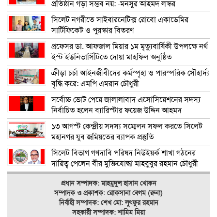
প্রতিষ্ঠান গড়া সম্ভব নয়: -মনসুর আহমদ লস্কর
সিলেট নগরীতে সাইবারনেটিক্স রোবো একাডেমির
সার্টিফিকেট ও পুরস্কার বিতরণ
প্রফেসর ডা. আফজাল মিয়ার ১ম মৃত্যুবার্ষিকী উপলক্ষে নর্থ
ইস্ট ইউনিভার্সিটিতে দোয়া মাহফিল অনুষ্ঠিত
ক্রীড়া চর্চা আইনজীবীদের কর্মস্পৃহা ও পারস্পরিক সৌহার্দ্য
বৃদ্ধি করে: এমপি এমরান চৌধুরী
সর্বোচ্চ ভোট পেয়ে জালালাবাদ এসোসিয়েশনের সদস্য
নির্বাচিত হলেন ব্যারিস্টার ফয়েজ উদ্দিন আহমদ
১৩ আগস্ট কেন্দ্রীয় সদস্য সম্মেলন সফল করতে সিলেট
মহানগর যুব জমিয়তের ব্যাপক প্রস্তুতি
সিলেট বিভাগ গণদাবি পরিষদ নিউইয়র্ক শাখা গঠনের
দায়িত্ব পেলেন বীর মুক্তিযোদ্ধা মাহবুবুর রহমান চৌধুরী
প্রধান সম্পাদক: মাহমুদুল হাসান খোকন
সম্পাদক ও
প্রকাশক: রোকসানা বেগম (রুনা)
নির্বাহী সম্পাদক: শেখ মো: লুৎফুর রহমান
সহকারী সম্পাদক: শামিম মিয়া