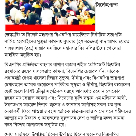
সিলেটপোস্ট
ডেস্ক::
বিগত সিলেট মহানগর বিএনপির কাউন্সিলে নির্বাচিত সভাপতি
নাসিম হোসাইনের সুস্থতা কামনায় বুধবার (২৭ নভেম্বর) বাদ আসর হযরত
শাহজালাল (রহ.) মাজার মসজিদে মহানগর বিএনপির উদ্যোগে দোয়া
মাহফিল অনুষ্ঠিত হয়।
বিএনপির প্রতিষ্ঠাতা বাংলার রাখাল রাজার শহীদ প্রেসিডেন্ট জিয়াউর
রহমানের রুহের মাগফেরাত কামনা, বিএনপির চেয়ারপার্সন, সাবেক
প্রধানমন্ত্রী বেগম খালেদা জিয়ার সুস্থতা, দীর্ঘায়ু এবং বিএনপির ভারপ্রাপ্ত
চেয়ারম্যান তারেক রহমানের শারিরীক সুস্থতা ও দীর্ঘায়ু, জিয়াউর রহমানের
ছোট ছেলে বিশিষ্ট ক্রীড়া সংগঠনক মরহুম আরাফাত রহমান কোকোর
রুহের মাগফেরাত কামনা এবং সিলেটের কৃতি সন্তান এম ইলিয়াস আলী,
ইফতেখার আহমদ দিনার, জুনেদ ও আনসার আলীসহ সকল গুম কৃত
নেতাকর্মী ফিরে পাওয়া এবং সাম্প্রতিক ছাত্র-জনতার আন্দোলনে শহীদদের
আত্মার মাগফিরাত ও আহতদের সুস্থতাসহ দেশ ও জাতির মঙ্গল কামনা
করে বিশেষ মোনাজাত অনুষ্ঠিত হয়।
দোয়া মাহফিলে উপস্থিত ছিলেন উপস্থিত ছিলেন মহানগর বিএনপির