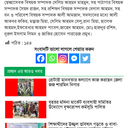
স্বেচ্ছাসেবক বিষয়ক সম্পাদক সেলিম আহমদ মাহমুদ, সহ পাঠাগার বিষয়ক
সম্পাদক সৈয়দ রাজন, সহ প্রশিক্ষণ বিষয়ক সম্পাদক বেলাল আহমদ, সহ
বন ও পরিবেশ বিষয়ক সম্পাদক আলী আমজাদ, সদস্যদের মধ্যে আলী
আকবর ফকির, মন্তাজ মিয়া, সেলিম আহমদ সেলু,রানা মিয়া, ছালেক
আহমদ,ইফতেখার আহমদ পাবেল,জাহেদ আহমদ, মোঃ হারুনুর রশিদ,
নুরুল ইসলাম লিমন ও জাকির হোসেন পারভেজ প্রমুখ।
পঠিত :
১৪৪
সংবাদটি ভালো লাগলে শেয়াার করুন
প্রচ্ছদ এর আরও খবর
রোটারী মানবতার কল্যাণে কাজ করছেন জেলা
জজ শারমিন নিগার
বৃহত্তর মদিনা মার্কেট ব্যবসায়ী সমিতির
উদ্যোগে বৃক্ষরোপণ কর্মসূচি পালিত
শিক্ষার্থীদের উজ্জ্বল ভবিষ্যৎ গড়তে ও বাবা-