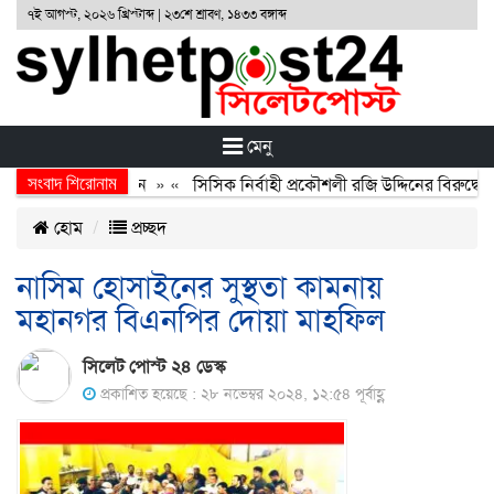
৭ই আগস্ট, ২০২৬ খ্রিস্টাব্দ | ২৩শে শ্রাবণ, ১৪৩৩ বঙ্গাব্দ
মেনু
সংবাদ শিরোনাম
র্জন, বর্জন ও বিসর্জন
» «
সিসিক নির্বাহী প্রকৌশলী রজি উদ্দিনের বিরুদ্ধে ব
হোম
প্রচ্ছদ
নাসিম হোসাইনের সুস্থতা কামনায়
মহানগর বিএনপির দোয়া মাহফিল
সিলেট পোস্ট ২৪ ডেস্ক
প্রকাশিত হয়েছে : ২৮ নভেম্বর ২০২৪, ১২:৫৪ পূর্বাহ্ণ