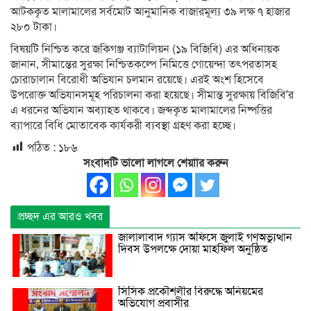
আটককৃত মালামালের সর্বমোট আনুমানিক বাজারমূল্য ৩৯ লক্ষ ৭ হাজার
২৮০ টাকা।
বিষয়টি নিশ্চিত করে জকিগঞ্জ ব্যাটালিয়ন (১৯ বিজিবি) এর অধিনায়ক
জানান, সীমান্তের সুরক্ষা নিশ্চিতকল্পে নিমিত্তে গোয়েন্দা তৎপরতাসহ
চোরাচালান বিরোধী অভিযান চলমান রয়েছে। এরই অংশ হিসেবে
উপরোক্ত অভিযানসমূহ পরিচালনা করা হয়েছে। সীমান্ত সুরক্ষায় বিজিবি’র
এ ধরনের অভিযান অব্যাহত থাকবে। জব্দকৃত মালামালের নিষ্পত্তির
ব্যাপারে বিধি মোতাবেক কার্যকরী ব্যবস্থা গ্রহণ করা হচ্ছে।
পঠিত :
১৮৬
সংবাদটি ভালো লাগলে শেয়াার করুন
প্রচ্ছদ এর আরও খবর
জালালাবাদ গ্যাস অফিসে জুলাই গণঅভ্যুত্থান
দিবস উপলক্ষে দোয়া মাহফিল অনুষ্ঠিত
সিসিক প্রকৌশলীর বিরুদ্ধে অনিয়মের
অভিযোগ প্রবাসীর