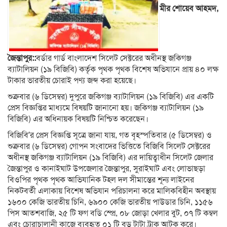
মীর শোয়েব আহমদ,
জৈন্তাপুর::
বর্ডার গার্ড বাংলাদেশ সিলেট সেক্টরের অধীনস্থ জকিগঞ্জ
ব্যাটালিয়ন (১৯ বিজিবি) কর্তৃক পৃথক পৃথক বিশেষ অভিযানে প্রায় ৪০ লক্ষ
টাকার ভারতীয় চোরাই পণ্য জব্দ করা হয়েছে।
শুক্রবার (৬ ডিসেম্বর) দুপুরে জকিগঞ্জ ব্যাটালিয়ন (১৯ বিজিবি) এর একটি
প্রেস বিজ্ঞপ্তির মাধ্যমে বিষয়টি জানানো হয়। জকিগঞ্জ ব্যাটালিয়ন (১৯
বিজিবি) এর অধিনায়ক বিষয়টি নিশ্চিত করেছেন।
বিজিবি’র প্রেস বিজ্ঞপ্তি সূত্রে জানা যায়, গত বৃহস্পতিবার (৫ ডিসেম্বর) ও
শুক্রবার (৬ ডিসেম্বর) গোপন সংবাদের ভিত্তিতে বিজিবি সিলেট সেক্টরের
অধীনস্থ জকিগঞ্জ ব্যাটালিয়ন (১৯ বিজিবি) এর দায়িত্বাধীন সিলেট জেলার
জৈন্তাপুর ও কানাইঘাট উপজেলার জৈন্তাপুর, সুরাইঘাট এবং লোভাছড়া
বিওপির পৃথক পৃথক আভিযানিক টহল দল সীমান্তের শূন্য লাইনের
নিকটবর্তী এলাকায় বিশেষ অভিযান পরিচালনা করে মালিকবিহীন অবস্থায়
১৬০০ কেজি ভারতীয় চিনি, ৬৯০০ কেজি ভারতীয় পাউডার চিনি, ১১৫৬
পিস আতশবাজি, ২৫ টি ফগ বডি স্প্রে, ০৮ জোড়া খেলার বুট, ০৭ টি কম্বল
এবং চোরাচালানী কাজে ব্যবহৃত ০১ টি বড় টাটা ট্রাক আটক করে।