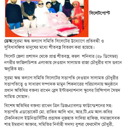
সিলেটপোস্ট
ডেস্ক::
সুরমা অন্ধ কল্যাণ সমিতি সিলেটের উদ্যোগে প্রতিবন্ধী ও
সুবিধাবঞ্চিত মানুষের মধ্যে শীতবস্ত্র বিতরণ করা হয়েছে।
সিলেট জেলা প্রশাসন থেকে প্রাপ্ত শীতবস্ত্র, কম্বল শনিবার (২৮ ডিসেম্বর)
নগরীর ফাজিলচিশত এলাকায় দেওয়ান সালামত রাজা চৌধুরীর বাস ভবনে
অনুষ্ঠিত হয়।
সুরমা অন্ধ কল্যাণ সমিতি সিলেটের সভাপতি দেওয়ান সালামত চৌধুরীর
সভাপতিত্বে ও সাধারণ সম্পাদক মামুন শিকদারের পরিচালনায় অনুষ্ঠানে
প্রধান অতিথির বক্তব্য রাখেন ব্লেস ইন্টারন্যাশনাল স্কুলের প্রিন্সিপাল সৈয়দ
সামিত সোয়াদ।
বিশেষ অতিথির বক্তব্য রাখেন গ্রিন ডিজএ্যাবলড ফাউন্ডেশনের সহ-
সভাপতি এডভোকেট মো. রাকিব আলি খান, আর.টি.এম আল-কবির
টেকনিক্যাল ইউনিভার্সিটির প্রভাষক নুজহাত সাদিয়া হাফিজ, সমাজসেবক
শাহ ইমরানা আক্তার, সমিতির নির্বাহী সদস্য বুশরা ফেরদৌস চৌধুরী,