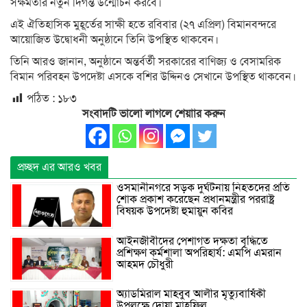
সক্ষমতার নতুন দিগন্ত উন্মোচন করবে।
এই ঐতিহাসিক মুহূর্তের সাক্ষী হতে রবিবার (২৭ এপ্রিল) বিমানবন্দরে
আয়োজিত উদ্বোধনী অনুষ্ঠানে তিনি উপস্থিত থাকবেন।
তিনি আরও জানান, অনুষ্ঠানে অন্তর্বর্তী সরকারের বাণিজ্য ও বেসামরিক
বিমান পরিবহন উপদেষ্টা এসকে বশির উদ্দিনও সেখানে উপস্থিত থাকবেন।
পঠিত :
১৮৩
সংবাদটি ভালো লাগলে শেয়াার করুন
প্রচ্ছদ এর আরও খবর
ওসমানীনগরে সড়ক দুর্ঘটনায় নিহতদের প্রতি
শোক প্রকাশ করেছেন প্রধানমন্ত্রীর পররাষ্ট্র
বিষয়ক উপদেষ্টা হুমায়ুন কবির
আইনজীবীদের পেশাগত দক্ষতা বৃদ্ধিতে
প্রশিক্ষণ কর্মশালা অপরিহার্য: এমপি এমরান
আহমদ চৌধুরী
অ্যাডমিরাল মাহবুব আলীর মৃত্যুবার্ষিকী
উপলক্ষে দোয়া মাহফিল