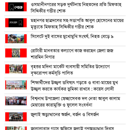
ওসমানীনগরের সড়ক দুর্ঘটনায় নিহতদের প্রতি মিফতাহ্
সিদ্দিকীর গভীর শোক
মহানগর ছাত্রদলের সহ-সভাপতি আবুল হোসেনের মায়ের
মৃত্যুতে মিফতাহ্ সিদ্দিকীর গভীর শোক
সিলেটে দুই বাসের মুখোমুখি সংঘর্ষ, নিহত বেড়ে ৯
রোটারী মানবতার কল্যাণে কাজ করছেন জেলা জজ
শারমিন নিগার
বৃহত্তর মদিনা মার্কেট ব্যবসায়ী সমিতির উদ্যোগে
বৃক্ষরোপণ কর্মসূচি পালিত
শিক্ষার্থীদের উজ্জ্বল ভবিষ্যৎ গড়তে ও বাবা-মায়ের মুখ
উজ্জ্বল করতে কার্যকর ভূমিকা রাখবে : কয়েস লোদী
বিশ্বনাথ উপজেলা স্বেচ্ছাসেবক দল নেতা আবুল কালাম
মেম্বারের কারামুক্তি ও ফুলেল সংবর্ধনা
জুলাই অভ্যুত্থানের অর্জন, বর্জন ও বিসর্জন
জালালাবাদ গ্যাস অফিসে জুলাই গণঅভ্যুত্থান দিবস