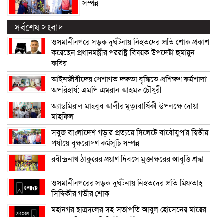
সম্পন্ন
সর্বশেষ সংবাদ
ওসমানীনগরে সড়ক দুর্ঘটনায় নিহতদের প্রতি শোক প্রকাশ
করেছেন প্রধানমন্ত্রীর পররাষ্ট্র বিষয়ক উপদেষ্টা হুমায়ুন
কবির
আইনজীবীদের পেশাগত দক্ষতা বৃদ্ধিতে প্রশিক্ষণ কর্মশালা
অপরিহার্য: এমপি এমরান আহমদ চৌধুরী
অ্যাডমিরাল মাহবুব আলীর মৃত্যুবার্ষিকী উপলক্ষে দোয়া
মাহফিল
সবুজ বাংলাদেশ গড়ার প্রত্যয়ে সিলেটে বাবৌযুপ’র দ্বিতীয়
পর্যায়ে বৃক্ষরোপণ কর্মসূচি সম্পন্ন
রবীন্দ্রনাথ ঠাকুরের প্রয়াণ দিবসে মুক্তাক্ষরের আবৃত্তি শ্রদ্ধা
ওসমানীনগরের সড়ক দুর্ঘটনায় নিহতদের প্রতি মিফতাহ্
সিদ্দিকীর গভীর শোক
মহানগর ছাত্রদলের সহ-সভাপতি আবুল হোসেনের মায়ের