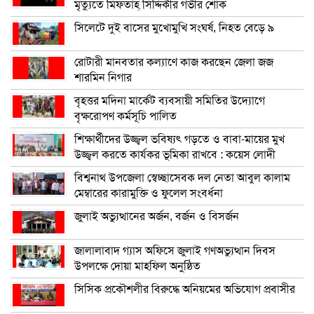
মৃত্যুতে মিফতাহ্ সিদ্দিকীর গভীর শোক
সিলেটে দুই বাসের মুখোমুখি সংঘর্ষ, নিহত বেড়ে ৯
রোটারী মানবতার কল্যাণে কাজ করছেন জেলা জজ
শারমিন নিগার
বৃহত্তর মদিনা মার্কেট ব্যবসায়ী সমিতির উদ্যোগে
বৃক্ষরোপণ কর্মসূচি পালিত
শিক্ষার্থীদের উজ্জ্বল ভবিষ্যৎ গড়তে ও বাবা-মায়ের মুখ
উজ্জ্বল করতে কার্যকর ভূমিকা রাখবে : কয়েস লোদী
বিশ্বনাথ উপজেলা স্বেচ্ছাসেবক দল নেতা আবুল কালাম
মেম্বারের কারামুক্তি ও ফুলেল সংবর্ধনা
জুলাই অভ্যুত্থানের অর্জন, বর্জন ও বিসর্জন
জালালাবাদ গ্যাস অফিসে জুলাই গণঅভ্যুত্থান দিবস
উপলক্ষে দোয়া মাহফিল অনুষ্ঠিত
সিসিক প্রকৌশলীর বিরুদ্ধে অনিয়মের অভিযোগ প্রবাসীর