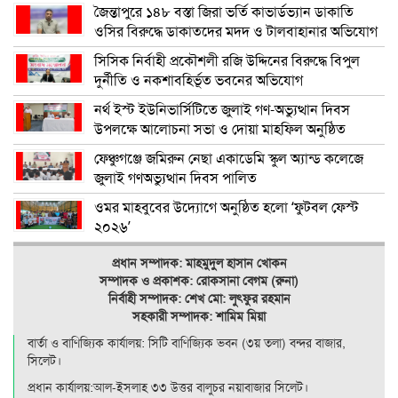
জৈন্তাপুরে ১৪৮ বস্তা জিরা ভর্তি কাভার্ডভ্যান ডাকাতি
ওসির বিরুদ্ধে ডাকাতদের মদদ ও টালবাহানার অভিযোগ
সিসিক নির্বাহী প্রকৌশলী রজি উদ্দিনের বিরুদ্ধে বিপুল
দুর্নীতি ও নকশাবহির্ভূত ভবনের অভিযোগ
নর্থ ইস্ট ইউনিভার্সিটিতে জুলাই গণ-অভ্যুত্থান দিবস
উপলক্ষে আলোচনা সভা ও দোয়া মাহফিল অনুষ্ঠিত
ফেঞ্চুগঞ্জে জমিরুন নেছা একাডেমি স্কুল অ্যান্ড কলেজে
জুলাই গণঅভ্যুত্থান দিবস পালিত
ওমর মাহবুবের উদ্যোগে অনুষ্ঠিত হলো ‘ফুটবল ফেস্ট
২০২৬’
প্রধান সম্পাদক: মাহমুদুল হাসান খোকন
সম্পাদক ও
প্রকাশক: রোকসানা বেগম (রুনা)
নির্বাহী সম্পাদক: শেখ মো: লুৎফুর রহমান
সহকারী সম্পাদক: শামিম মিয়া
বার্তা ও বাণিজ্যিক কার্যালয়: সিটি বাণিজ‍্যিক ভবন (৩য় তলা) বন্দর বাজার,
সিলেট।
প্রধান কার্যালয়:আল-ইসলাহ ৩৩ উত্তর বালুচর নয়াবাজার সিলেট।