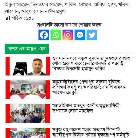
মিতুল আহমদ, দিলওয়ার আহমদ, শাকিল, নোমান, আরিফ, মুক্তা, খলিল,
আহসান, আবুল হাসান নাঈম প্রমুখ।
পঠিত :
১০৮
সংবাদটি ভালো লাগলে শেয়াার করুন
প্রচ্ছদ এর আরও খবর
ওসমানীনগরে সড়ক দুর্ঘটনায় নিহতদের প্রতি
শোক প্রকাশ করেছেন প্রধানমন্ত্রীর পররাষ্ট্র
বিষয়ক উপদেষ্টা হুমায়ুন কবির
আইনজীবীদের পেশাগত দক্ষতা বৃদ্ধিতে
প্রশিক্ষণ কর্মশালা অপরিহার্য: এমপি এমরান
আহমদ চৌধুরী
অ্যাডমিরাল মাহবুব আলীর মৃত্যুবার্ষিকী
উপলক্ষে দোয়া মাহফিল
সবুজ বাংলাদেশ গড়ার প্রত্যয়ে সিলেটে
বাবৌযুপ’র দ্বিতীয় পর্যায়ে বৃক্ষরোপণ কর্মসূচি