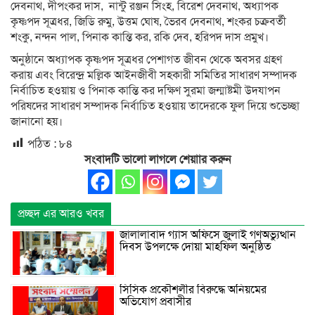
দেবনাথ, দীপংকর দাস, নান্টু রঞ্জন সিংহ, বিরেশ দেবনাথ, অধ্যাপক
কৃষ্ণপদ সূত্রধর, জিডি রুমু, উত্তম ঘোষ, ভৈরব দেবনাথ, শংকর চক্রবর্তী
শংকু, নন্দন পাল, পিনাক কান্তি কর, রকি দেব, হরিপদ দাস প্রমুখ।
অনুষ্ঠানে অধ্যাপক কৃষ্ণপদ সূত্রধর পেশাগত জীবন থেকে অবসর গ্রহণ
করায় এবং বিরেন্দ্র মল্লিক আইনজীবী সহকারী সমিতির সাধারণ সম্পাদক
নির্বাচিত হওয়ায় ও পিনাক কান্তি কর দক্ষিণ সুরমা জন্মাষ্টমী উদযাপন
পরিষদের সাধারণ সম্পাদক নির্বাচিত হওয়ায় তাদেরকে ফুল দিয়ে শুভেচ্ছা
জানানো হয়।
পঠিত :
৮৪
সংবাদটি ভালো লাগলে শেয়াার করুন
প্রচ্ছদ এর আরও খবর
জালালাবাদ গ্যাস অফিসে জুলাই গণঅভ্যুত্থান
দিবস উপলক্ষে দোয়া মাহফিল অনুষ্ঠিত
সিসিক প্রকৌশলীর বিরুদ্ধে অনিয়মের
অভিযোগ প্রবাসীর