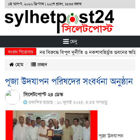
৬ই আগস্ট, ২০২৬ খ্রিস্টাব্দ | ২২শে শ্রাবণ, ১৪৩৩ বঙ্গাব্দ
মেনু
সংবাদ শিরোনাম
 প্রকৌশলী রজি উদ্দিনের বিরুদ্ধে বিপুল দুর্নীতি ও নকশাবহির্ভূত ভবনের অভিযো
হোম
প্রচ্ছদ
পূজা উদযাপন পরিষদের সংবর্ধনা অনুষ্ঠান
সিলেটপোস্ট ২৪ ডেস্ক
প্রকাশিত হয়েছে : ১০ জুলাই ২০২৫, ৪:৪৩ অপরাহ্ণ
পূজা উদযাপন