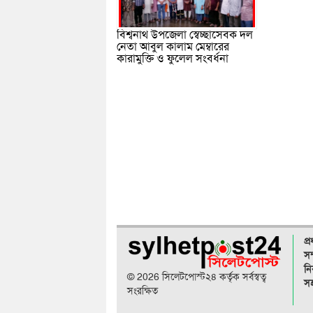
বিশ্বনাথ উপজেলা স্বেচ্ছাসেবক দল
নেতা আবুল কালাম মেম্বারের
কারামুক্তি ও ফুলেল সংবর্ধনা
প্
সম
নি
© 2026 সিলেটপোস্ট২৪ কর্তৃক সর্বস্বত্ব
সহ
সংরক্ষিত