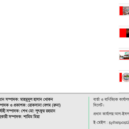
রধান সম্পাদক: মাহমুদুল হাসান খোকন
বার্তা ও বাণিজ্যিক কার্য
্পাদক ও
প্রকাশক: রোকসানা বেগম (রুনা)
সিলেট।
র্বাহী সম্পাদক: শেখ মো: লুৎফুর রহমান
প্রধান কার্যালয়:আল-ইস
কারী সম্পাদক: শামিম মিয়া
ই-মেইল : sylhetpos