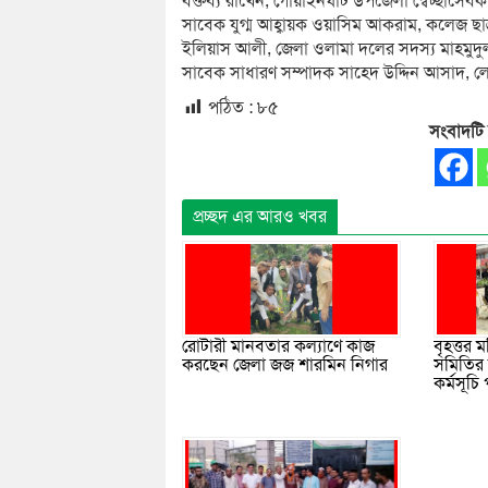
বক্তব্য রাখেন, গোয়াইনঘাট উপজেলা স্বেচ্ছাসেবক
সাবেক যুগ্ম আহ্বায়ক ওয়াসিম আকরাম, কলেজ ছ
ইলিয়াস আলী, জেলা ওলামা দলের সদস্য মাহমুদুল
সাবেক সাধারণ সম্পাদক সাহেদ উদ্দিন আসাদ, লেগু
পঠিত :
৮৫
সংবাদটি
প্রচ্ছদ এর আরও খবর
বৃহত্তর 
রোটারী মানবতার কল্যাণে কাজ
সমিতির 
করছেন জেলা জজ শারমিন নিগার
কর্মসূচি