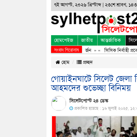
৭ই আগস্ট, ২০২৬ খ্রিস্টাব্দ | ২৩শে শ্রাবণ, ১৪৩৩
হোমপেইজ
জাতীয়
আন্তর্জাতিক
সিল
সংবাদ শিরোনাম
জুলাই অভ্যুত্থানের অর্জন, বর্জন ও বিসর্জন
» «
সিসিক নির্বাহী প্রকৌশ
হোম
প্রচ্ছদ
গোয়াইনঘাটে সিলেট জেলা বি
আহমদের শুভেচ্ছা বিনিময়
সিলেটপোস্ট ২৪ ডেস্ক
প্রকাশিত হয়েছে : ১৬ জুলাই ২০২৫, ১২:৩০ 