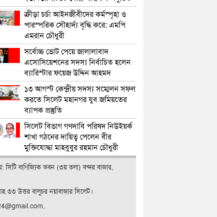
ক্রীড়া চর্চা আইনজীবীদের কর্মস্পৃহা ও
পারস্পরিক সৌহার্দ্য বৃদ্ধি করে: এমপি
এমরান চৌধুরী
সর্বোচ্চ ভোট পেয়ে জালালাবাদ
এসোসিয়েশনের সদস্য নির্বাচিত হলেন
ব্যারিস্টার ফয়েজ উদ্দিন আহমদ
১৩ আগস্ট কেন্দ্রীয় সদস্য সম্মেলন সফল
করতে সিলেট মহানগর যুব জমিয়তের
ব্যাপক প্রস্তুতি
সিলেট বিভাগ গণদাবি পরিষদ নিউইয়র্ক
শাখা গঠনের দায়িত্ব পেলেন বীর
মুক্তিযোদ্ধা মাহবুবুর রহমান চৌধুরী
ালয়: সিটি বাণিজ‍্যিক ভবন (৩য় তলা) বন্দর বাজার,
লাহ ৩৩ উত্তর বালুচর নয়াবাজার সিলেট।
t24@gmail.com,