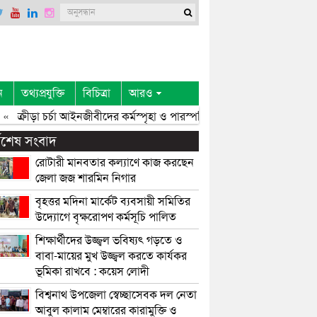
ন
তথ্যপ্রযুক্তি
বিচিত্রা
আরও
«
ক্রীড়া চর্চা আইনজীবীদের কর্মস্পৃহা ও পারস্পরিক সৌহার্দ্য বৃদ্ধি করে: এমপি 
্বশেষ সংবাদ
রোটারী মানবতার কল্যাণে কাজ করছেন
জেলা জজ শারমিন নিগার
বৃহত্তর মদিনা মার্কেট ব্যবসায়ী সমিতির
উদ্যোগে বৃক্ষরোপণ কর্মসূচি পালিত
শিক্ষার্থীদের উজ্জ্বল ভবিষ্যৎ গড়তে ও
বাবা-মায়ের মুখ উজ্জ্বল করতে কার্যকর
ভূমিকা রাখবে : কয়েস লোদী
বিশ্বনাথ উপজেলা স্বেচ্ছাসেবক দল নেতা
আবুল কালাম মেম্বারের কারামুক্তি ও