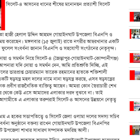
সিলেট-৪ আসনের ধানের শীষের মনোনয়ন প্রত্যাশী সিলেট
 নেতা হাজী হেলাল উদ্দিন আহমদ গোয়াইনঘাট উপজেলা বিএনপি ও
নিময় করেছেন। মঙ্গলবার (১৫ জুলাই) রাতে নগরীর আম্বরখানার একটি
 ফুলেল সংবর্ধনা জানান বিএনপি ও সহযোগী সংগঠনের নেতৃবৃন্দ।
া ও সমর্থন নিয়ে সিলেট-৪ (জৈন্তাপুর-গোয়াইনঘাট-কোম্পানী
গঞ্জ)
ারা যদি দোয়া ও সমর্থন দেন, আমি প্রতিশ্রুতি দিচ্ছি, এই
র ভারপ্রাপ্ত চেয়ারম্যান তারেক রহমানের হাতকে শক্তিশালী
 ষড়যন্ত্র মহল দলের নামে নানা ষড়যন্ত্র করছে, এসব ষড়যন্ত্রের
 প্রবীণ রাজনৈতিক ব্যক্তিত্ব আছেন। আমরা কোন স্বৈরাচারী শেখ
ির থেকে কেউ এসে আমাদের এলাকার দরদ বুঝবে না। তাই
ামীতে এ এলাকার তরুণরাই সিলেট-৪ আসনের উন্নয়নে নেতৃত্ব
ক এম এ হকের সভাপতিত্বে ও সিলেট জেলা ওলামা দলের সদস্য সচিব
র্ধনা অনুষ্ঠানে বক্তব্য রাখেন গোয়াইনঘাট উপজেলা বিএনপির
ঘাট উপজেলা শাখার সাধারণ সম্পাদক মদরিছ আলী।