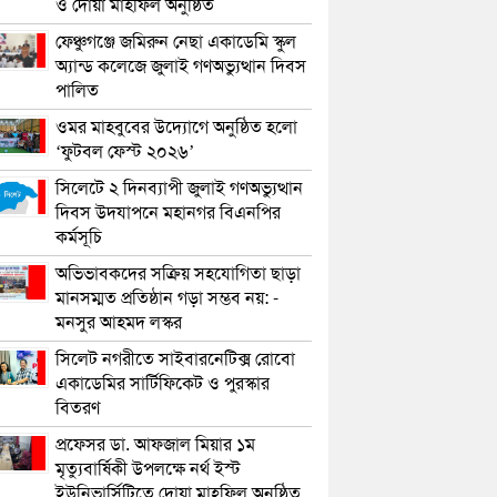
ও দোয়া মাহফিল অনুষ্ঠিত
ফেঞ্চুগঞ্জে জমিরুন নেছা একাডেমি স্কুল
অ্যান্ড কলেজে জুলাই গণঅভ্যুত্থান দিবস
পালিত
ওমর মাহবুবের উদ্যোগে অনুষ্ঠিত হলো
‘ফুটবল ফেস্ট ২০২৬’
সিলেটে ২ দিনব্যাপী জুলাই গণঅভ্যুত্থান
দিবস উদযাপনে মহানগর বিএনপির
কর্মসূচি
অভিভাবকদের সক্রিয় সহযোগিতা ছাড়া
মানসম্মত প্রতিষ্ঠান গড়া সম্ভব নয়: -
মনসুর আহমদ লস্কর
সিলেট নগরীতে সাইবারনেটিক্স রোবো
একাডেমির সার্টিফিকেট ও পুরস্কার
বিতরণ
প্রফেসর ডা. আফজাল মিয়ার ১ম
মৃত্যুবার্ষিকী উপলক্ষে নর্থ ইস্ট
ইউনিভার্সিটিতে দোয়া মাহফিল অনুষ্ঠিত