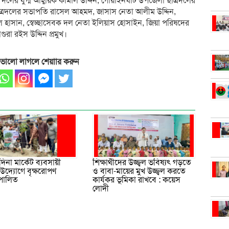
 দলের যুগ্ম আহ্বায়ক কামাল উদ্দিন, গোয়াইনঘাট উপজেলা ছাত্রদলের
াত্রদলের সভাপতি রাসেল আহমদ, জাসাস নেতা আলীম উদ্দিন,
 হাসান, স্বেচ্ছাসেবক দল নেতা ইলিয়াস হোসাইন, জিয়া পরিষদের
রা রইস উদ্দিন প্রমুখ।
 ভালো লাগলে শেয়াার করুন
মদিনা মার্কেট ব্যবসায়ী
শিক্ষার্থীদের উজ্জ্বল ভবিষ্যৎ গড়তে
উদ্যোগে বৃক্ষরোপণ
ও বাবা-মায়ের মুখ উজ্জ্বল করতে
 পালিত
কার্যকর ভূমিকা রাখবে : কয়েস
লোদী