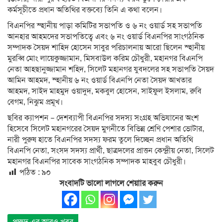
কর্মসূচীতে প্রধান অতিথির বক্তব্যে তিনি এ কথা বলেন।
বিএনপির স্হানীয় পাড়া কমিটির সভাপতি ও ৬ নং ওয়ার্ড সহ সভাপতি
আনহার আহমদের সভাপতিত্বে এবং ৬ নং ওয়ার্ড বিএনপির সাংগঠনিক
সম্পাদক সৈয়দ শাহিদ হোসেন সাবুর পরিচালনায় আরো ছিলেন স্হানীয়
মুরব্বি মোং লায়েকুজ্জামান, মিসবাউল করিম চৌধুরী, মহানগর বিএনপি
নেতা আহছানুজ্জামান শহিদ, সিলেট মহানগর যুবদলের সহ সভাপতি সৈয়দ
আমিন আহমদ, স্হানীয় ৬ নং ওয়ার্ড বিএনপি নেতা সৈয়দ আখতার
আহমদ, সাইদ মাহমুদ ওয়াদুদ, মকবুল হোসেন, সাইফুল ইসলাম, রুবি
বেগম, নিঝুম প্রমূখ।
ছবির ক্যাপশন – দেশব্যাপী বিএনপির সদস্য সংগ্রহ অভিযানের অংশ
হিসেবে সিলেট মহানগরের সৈয়দ মুগনীতে বিভিন্ন শ্রেণি পেশার ভোটার,
নারী পুরুষ হাতে বিএনপির সদস্য ফরম তুলে দিচ্ছেন প্রধান অতিথি
বিএনপি নেতা, সংসদ সদস্য প্রার্থী, ছাত্রদলের প্রাত্তন কেন্দ্রীয় নেতা, সিলেট
মহানগর বিএনপির সাবেক সাংগঠনিক সম্পাদক মাহবুব চৌধুরী।
পঠিত :
৯০
সংবাদটি ভালো লাগলে শেয়াার করুন