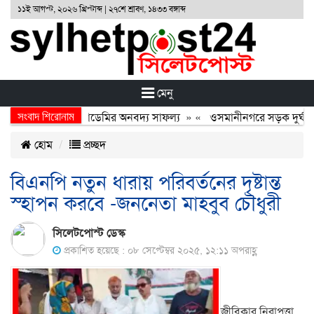
১১ই আগস্ট, ২০২৬ খ্রিস্টাব্দ | ২৭শে শ্রাবণ, ১৪৩৩ বঙ্গাব্দ
মেনু
সংবাদ শিরোনাম
ুহিবুর রহমান একাডেমির অনবদ্য সাফল্য
» «
ওসমানীনগরে সড়ক দুর্ঘটনায় ন
হোম
প্রচ্ছদ
বিএনপি নতুন ধারায় পরিবর্তনের দৃষ্টান্ত
স্হাপন করবে -জননেতা মাহবুব চৌধুরী
সিলেটপোস্ট ডেস্ক
প্রকাশিত হয়েছে : ০৮ সেপ্টেম্বর ২০২৫, ১২:১১ অপরাহ্ণ
জীবিকার নিরাপত্তা,