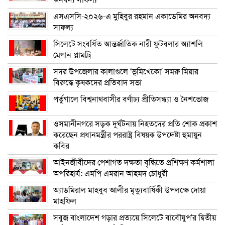
এসএসসি-২০২৬-এ মুহিবুর রহমান একাডেমির অনবদ্য
সাফল্য
সিলেটে সংবর্ধিত আন্তর্জাতিক নারী ফুটবলার অ্যাশলি
মেগান প্লামট্রি
সদর উপজেলার কালাগুলে ‘ভূমিখেকো’ সমরু মিয়ার
বিরুদ্ধে কৃষকদের প্রতিবাদ সভা
পর্তুগালে বিশ্বনাথবাসীর বর্ণাঢ্য প্রীতিসন্ধ্যা ও নৈশভোজ
ওসমানীনগরে সড়ক দুর্ঘটনায় নিহতদের প্রতি শোক প্রকাশ
করেছেন প্রধানমন্ত্রীর পররাষ্ট্র বিষয়ক উপদেষ্টা হুমায়ুন
কবির
আইনজীবীদের পেশাগত দক্ষতা বৃদ্ধিতে প্রশিক্ষণ কর্মশালা
অপরিহার্য: এমপি এমরান আহমদ চৌধুরী
অ্যাডমিরাল মাহবুব আলীর মৃত্যুবার্ষিকী উপলক্ষে দোয়া
মাহফিল
সবুজ বাংলাদেশ গড়ার প্রত্যয়ে সিলেটে বাবৌযুপ’র দ্বিতীয়