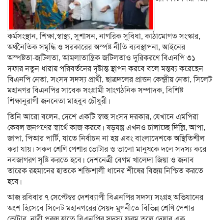
কর্মসংস্থান, শিক্ষা,স্বাস্থ্য, সুশাসন, নাগরিক সুবিধা, কাঠামোগত সংস্কার,
অর্থনৈতিক সমৃদ্ধি ও সরকারের অস্পষ্ট নীতি ব্যবস্থাপনা, আইনের
অস্পষ্টতা-জটিলতা, আমলাতান্ত্রিক জটিলতাও দুরিকরণে বিএনপি ৩১
দফার নতুন ধারায় পরিবর্তনের দৃষ্টান্ত স্থাপন করবে বলে মন্তব্য করেছেন
বিএনপি নেতা, সংসদ সদস্য প্রার্থী, ছাত্রদলের প্রাত্তন কেন্দ্রীয় নেতা, সিলেট
মহানগর বিএনপির সাবেক সংগ্রামী সাংগঠনিক সম্পাদক, বিশিষ্ট
শিক্ষানুরাগী জননেতা মাহবুব চৌধুরী।
তিনি আরো বলেন, দেশে একটি স্বচ্ছ সংসদ দরকার, যেখানে এমপিরা
কেবল জনগণের স্বার্থে কাজ করবে। ষড়যন্ত্র এখনও চালাচ্ছে দিল্লি, আপা,
জাপা, পিআর পার্টি, যাতে নির্বাচন না হয় এবং বাংলাদেশকে অস্থিতিশীল
করা যায়। সকল শ্রেণি পেশার ভোটার ও ভালো মানুষকে দলে সদস্য করে
নবজাগরণ সৃষ্টি করতে হবে। দেশনেত্রী বেগম খালেদা জিয়া ও জনাব
তারেক রহমানের হাতকে শক্তিশালী ধানের শীষের বিজয় নিশ্চিত করতে
হবে।
আজ রবিবার ৭ সেপ্টেম্বর দেশব্যাপী বিএনপির সদস্য সংগ্রহ অভিযানের
অংশ হিসেবে সিলেট মহানগরের সৈয়দ মুগনীতে বিভিন্ন শ্রেণি পেশার
ভোটার, নারী পুরুষ হাতে বিএনপির সদস্য ফরম তুলে দেয়ার এক