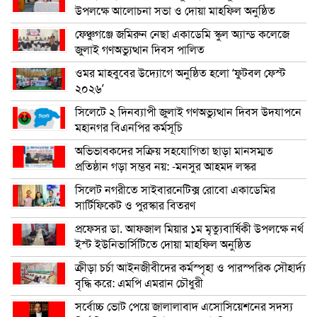
উপলক্ষে আলোচনা সভা ও দোয়া মাহফিল অনুষ্ঠিত
ফেঞ্চুগঞ্জে জমিরুন নেছা একাডেমি স্কুল অ্যান্ড কলেজে
জুলাই গণঅভ্যুত্থান দিবস পালিত
ওমর মাহবুবের উদ্যোগে অনুষ্ঠিত হলো ‘ফুটবল ফেস্ট
২০২৬’
সিলেটে ২ দিনব্যাপী জুলাই গণঅভ্যুত্থান দিবস উদযাপনে
মহানগর বিএনপির কর্মসূচি
অভিভাবকদের সক্রিয় সহযোগিতা ছাড়া মানসম্মত
প্রতিষ্ঠান গড়া সম্ভব নয়: -মনসুর আহমদ লস্কর
সিলেট নগরীতে সাইবারনেটিক্স রোবো একাডেমির
সার্টিফিকেট ও পুরস্কার বিতরণ
প্রফেসর ডা. আফজাল মিয়ার ১ম মৃত্যুবার্ষিকী উপলক্ষে নর্থ
ইস্ট ইউনিভার্সিটিতে দোয়া মাহফিল অনুষ্ঠিত
ক্রীড়া চর্চা আইনজীবীদের কর্মস্পৃহা ও পারস্পরিক সৌহার্দ্য
বৃদ্ধি করে: এমপি এমরান চৌধুরী
সর্বোচ্চ ভোট পেয়ে জালালাবাদ এসোসিয়েশনের সদস্য