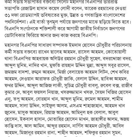
কর্মী সভায় সভাপতির বক্তব্যে সিলেট মহানগর বিএনপির ভারপ্রাপ্ত
সভাপতি রেজাউল হাসান কয়েস লোদী বলেন, তারেক রহমানের দেওয়া
৩১ দফা রোডম্যাপই ভবিষ্যতের মুক্ত, উন্নত ও গণতান্ত্রিক বাংলাদেশের
পথনির্দেশনা। এই বার্তা তৃণমূল পর্যায়ে জনগণের মাঝে ছড়িয়ে দিতে হবে।
বিএনপি সংগঠনকে শক্তিশালী করে আগামী জাতীয় নির্বাচনে জনগণের
ভোটাধিকার ফিরিয়ে আনার জন্য কাজ করছে বিএনপি।
মহানগর বিএনপির সাধারণ সম্পাদক ইমদাদ হোসেন চৌধুরীর পরিচালনায়
কর্মী সভায় বক্তব্যে রাখেন ছালেহ আহমদ, রাসেল আহমদ, কোতোয়ালী
থানা বিএনপির আহবায়ক অলিউর রহমান চৌধুরী সুহেল, বদরদ্দোজা বদর,
আব্দুল মুনিম, নাদির খান, মুফতি রায়হান উদ্দিন মুন্না, আব্দুস সবুর রাসেল,
জমজম বাদশা, রুম্মন আহমদ, মির্জা বেলায়েত আহমদ লিটন, শেখ কবির
আহমদ, দেওয়ান আরাফত চৌধুরী জাকি, বেলাল উদ্দিন, ছাবিব্ব আহমদ,
ফখর উদ্দিন, আব্দুল আজিজ লাকী, সুচিত্র চৌধুরী বাবলু, রুবেল বক্স, রাজীব
কুমার দে, আবুল ফয়সল নিয়াজ, খসরুজ্জামান খসরু, সৈয়দ খিজির হোসেন
এনু, তপু আহমদ, বোরহান খান, আব্দুল মুনিম, রুমেল আহমদ, শামীম
আহমদ, সালা উদ্দিন, সাইফুল আলম, এসএম শাহাজাহান, আহমদ খান
জুনেদ, মাসুক আহমদ, রিয়াজ আহমদ, আমিনুল হক বেলাল, আবুল
হোসেন, ইকবাল হাসান, মোতাহির হোসেন মাখন, জাহাঙ্গীর আলম, অজয়
কান্তি দাস, আল আমিন, আব্দুর রহমান, নার্গিস আহমদ চৌধুরী, আবিদ
আহমদ, মিজানুর রহমান রানা, শাহীন আহমদ, শফিকুর রহমান সুমন,