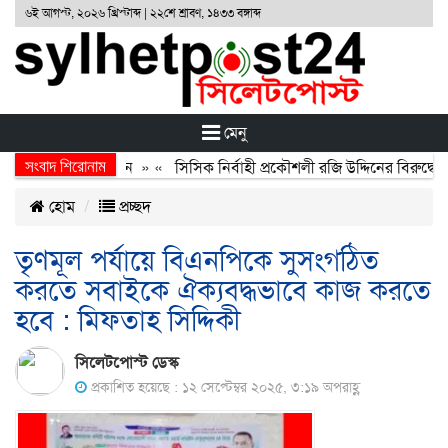
৬ই আগস্ট, ২০২৬ খ্রিস্টাব্দ | ২২শে শ্রাবণ, ১৪৩৩ বঙ্গাব্দ
মেনু
সংবাদ শিরোনাম
র্জন, বর্জন ও বিসর্জন
» «
সিসিক নির্বাহী প্রকৌশলী রজি উদ্দিনের বিরুদ্ধে 
হোম
প্রচ্ছদ
তৃণমূল পর্যায়ে বিএনপিকে সুসংগঠিত
করতে সবাইকে ঐক্যবদ্ধভাবে কাজ করতে
হবে : মিফতাহ সিদ্দিকী
সিলেটপোস্ট ডেস্ক
প্রকাশিত হয়েছে : ১২ সেপ্টেম্বর ২০২৫, ৩:১৯ অপরাহ্ণ