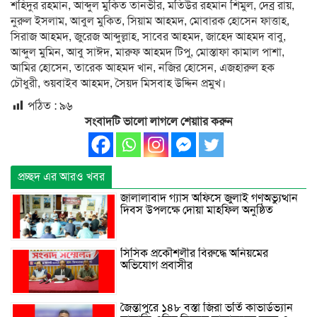
শহিদুর রহমান, আব্দুল মুকিত তানভীর, মতিউর রহমান শিমুল, দেব্র রায়,
নুরুল ইসলাম, আবুল মুকিত, সিয়াম আহমদ, মোবারক হোসেন ফাত্তাহ,
সিরাজ আহমদ, জুরেজ আব্দুল্লাহ, সাবের আহমদ, জাহেদ আহমদ বাবু,
আব্দুল মুমিন, আবু সাঈদ, মারুফ আহমদ টিপু, মোস্তাফা কামাল পাশা,
আমির হোসেন, তারেক আহমদ খান, নজির হোসেন, এজহারুল হক
চৌধুরী, শুয়বাইব আহমদ, সৈয়দ মিসবাহ উদ্দিন প্রমুখ।
পঠিত :
৯৬
সংবাদটি ভালো লাগলে শেয়াার করুন
প্রচ্ছদ এর আরও খবর
জালালাবাদ গ্যাস অফিসে জুলাই গণঅভ্যুত্থান
দিবস উপলক্ষে দোয়া মাহফিল অনুষ্ঠিত
সিসিক প্রকৌশলীর বিরুদ্ধে অনিয়মের
অভিযোগ প্রবাসীর
জৈন্তাপুরে ১৪৮ বস্তা জিরা ভর্তি কাভার্ডভ্যান