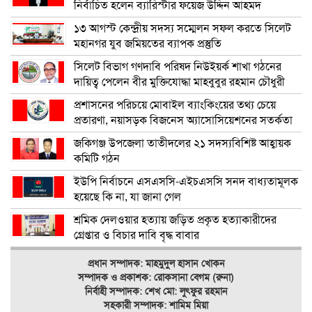
নির্বাচিত হলেন ব্যারিস্টার ফয়েজ উদ্দিন আহমদ
১৩ আগস্ট কেন্দ্রীয় সদস্য সম্মেলন সফল করতে সিলেট
মহানগর যুব জমিয়তের ব্যাপক প্রস্তুতি
সিলেট বিভাগ গণদাবি পরিষদ নিউইয়র্ক শাখা গঠনের
দায়িত্ব পেলেন বীর মুক্তিযোদ্ধা মাহবুবুর রহমান চৌধুরী
প্রশাসনের পরিচয়ে মোবাইল ব্যাংকিংয়ের তথ্য চেয়ে
প্রতারণা, নয়াসড়ক বিজনেস অ্যাসোসিয়েশনের সতর্কতা
জকিগঞ্জ উপজেলা তাতীদলের ২১ সদস্যবিশিষ্ট আহ্বায়ক
কমিটি গঠন
ইউপি নির্বাচনে এসএসসি-এইচএসসি সনদ বাধ্যতামূলক
হয়েছে কি না, যা জানা গেল
শ্রমিক দেলওয়ার হত্যায় জড়িত প্রকৃত হত্যাকারীদের
গ্রেপ্তার ও বিচার দাবি বৃদ্ধ বাবার
প্রধান সম্পাদক: মাহমুদুল হাসান খোকন
সম্পাদক ও
প্রকাশক: রোকসানা বেগম (রুনা)
নির্বাহী সম্পাদক: শেখ মো: লুৎফুর রহমান
সহকারী সম্পাদক: শামিম মিয়া