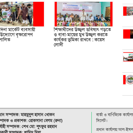
মদিনা মার্কেট ব্যবসায়ী
শিক্ষার্থীদের উজ্জ্বল ভবিষ্যৎ গড়তে
উদ্যোগে বৃক্ষরোপণ
ও বাবা-মায়ের মুখ উজ্জ্বল করতে
 পালিত
কার্যকর ভূমিকা রাখবে : কয়েস
লোদী
রধান সম্পাদক: মাহমুদুল হাসান খোকন
বার্তা ও বাণিজ্যিক কার্য
্পাদক ও
প্রকাশক: রোকসানা বেগম (রুনা)
সিলেট।
র্বাহী সম্পাদক: শেখ মো: লুৎফুর রহমান
প্রধান কার্যালয়:আল-ইস
কারী সম্পাদক: শামিম মিয়া