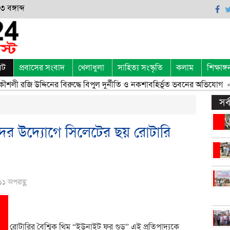
 বঙ্গাব্দ
েট
প্রবাসের সংবাদ
খেলাধুলা
সাহিত্য সংস্কৃতি
কলাম
শিক্ষাঙ্গ
শলী রজি উদ্দিনের বিরুদ্ধে বিপুল দুর্নীতি ও নকশাবহির্ভূত ভবনের অভিযোগ
» 
সর
দের উদ্যোগে সিলেটের ছয় রোটারি
১১ অপরাহ্ণ
রোটারির বৈশ্বিক থিম “ইউনাইট ফর গুড” এই প্রতিপাদ্যকে