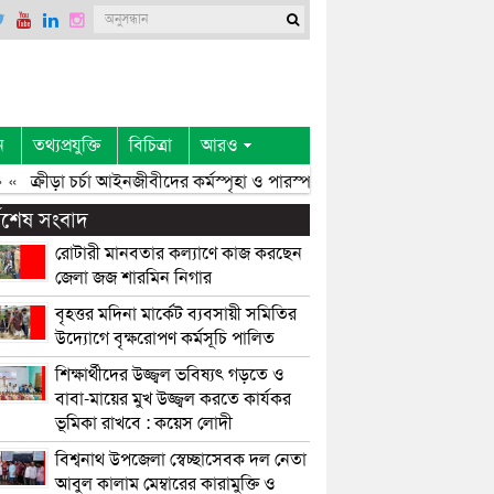
ন
তথ্যপ্রযুক্তি
বিচিত্রা
আরও
«
ক্রীড়া চর্চা আইনজীবীদের কর্মস্পৃহা ও পারস্পরিক সৌহার্দ্য বৃদ্ধি করে: এমপি 
্বশেষ সংবাদ
রোটারী মানবতার কল্যাণে কাজ করছেন
জেলা জজ শারমিন নিগার
বৃহত্তর মদিনা মার্কেট ব্যবসায়ী সমিতির
উদ্যোগে বৃক্ষরোপণ কর্মসূচি পালিত
শিক্ষার্থীদের উজ্জ্বল ভবিষ্যৎ গড়তে ও
বাবা-মায়ের মুখ উজ্জ্বল করতে কার্যকর
ভূমিকা রাখবে : কয়েস লোদী
বিশ্বনাথ উপজেলা স্বেচ্ছাসেবক দল নেতা
আবুল কালাম মেম্বারের কারামুক্তি ও