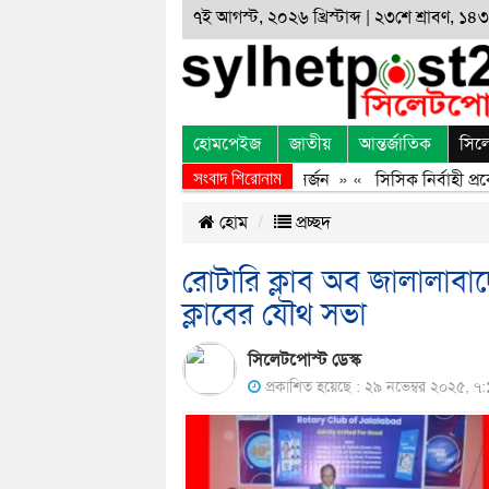
৭ই আগস্ট, ২০২৬ খ্রিস্টাব্দ | ২৩শে শ্রাবণ, ১৪৩৩
হোমপেইজ
জাতীয়
আন্তর্জাতিক
সিল
সংবাদ শিরোনাম
জুলাই অভ্যুত্থানের অর্জন, বর্জন ও বিসর্জন
» «
সিসিক নির্বাহী প্রকৌ
হোম
প্রচ্ছদ
রোটারি ক্লাব অব জালালাবা
ক্লাবের যৌথ সভা
সিলেটপোস্ট ডেস্ক
প্রকাশিত হয়েছে : ২৯ নভেম্বর ২০২৫, ৭: