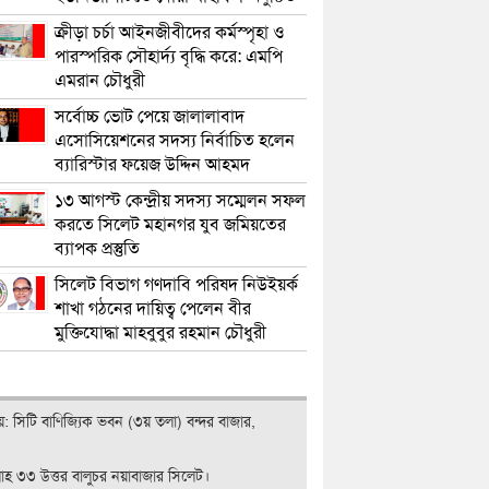
ক্রীড়া চর্চা আইনজীবীদের কর্মস্পৃহা ও
পারস্পরিক সৌহার্দ্য বৃদ্ধি করে: এমপি
এমরান চৌধুরী
সর্বোচ্চ ভোট পেয়ে জালালাবাদ
এসোসিয়েশনের সদস্য নির্বাচিত হলেন
ব্যারিস্টার ফয়েজ উদ্দিন আহমদ
১৩ আগস্ট কেন্দ্রীয় সদস্য সম্মেলন সফল
করতে সিলেট মহানগর যুব জমিয়তের
ব্যাপক প্রস্তুতি
সিলেট বিভাগ গণদাবি পরিষদ নিউইয়র্ক
শাখা গঠনের দায়িত্ব পেলেন বীর
মুক্তিযোদ্ধা মাহবুবুর রহমান চৌধুরী
ালয়: সিটি বাণিজ‍্যিক ভবন (৩য় তলা) বন্দর বাজার,
লাহ ৩৩ উত্তর বালুচর নয়াবাজার সিলেট।