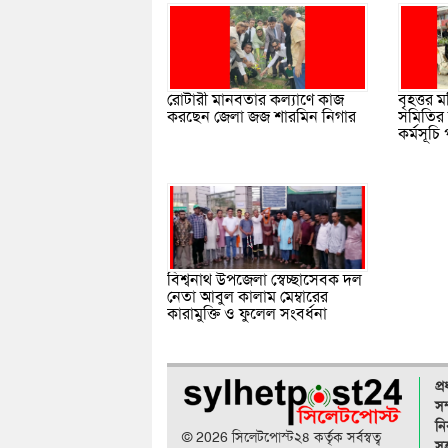
বৃহত্তর 
রোটারী মানবতার কল্যাণে কাজ
সমিতির 
করছেন জেলা জজ শারমিন নিগার
কর্মসূচি
বিশ্বনাথ উপজেলা স্বেচ্ছাসেবক দল
নেতা আবুল কালাম মেম্বারের
কারামুক্তি ও ফুলেল সংবর্ধনা
প্
সম
নি
© 2026 সিলেটপোস্ট২৪ কর্তৃক সর্বস্বত্ব
সহ