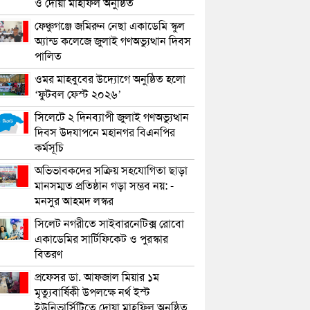
ও দোয়া মাহফিল অনুষ্ঠিত
ফেঞ্চুগঞ্জে জমিরুন নেছা একাডেমি স্কুল
অ্যান্ড কলেজে জুলাই গণঅভ্যুত্থান দিবস
পালিত
ওমর মাহবুবের উদ্যোগে অনুষ্ঠিত হলো
‘ফুটবল ফেস্ট ২০২৬’
সিলেটে ২ দিনব্যাপী জুলাই গণঅভ্যুত্থান
দিবস উদযাপনে মহানগর বিএনপির
কর্মসূচি
অভিভাবকদের সক্রিয় সহযোগিতা ছাড়া
মানসম্মত প্রতিষ্ঠান গড়া সম্ভব নয়: -
মনসুর আহমদ লস্কর
সিলেট নগরীতে সাইবারনেটিক্স রোবো
একাডেমির সার্টিফিকেট ও পুরস্কার
বিতরণ
প্রফেসর ডা. আফজাল মিয়ার ১ম
মৃত্যুবার্ষিকী উপলক্ষে নর্থ ইস্ট
ইউনিভার্সিটিতে দোয়া মাহফিল অনুষ্ঠিত