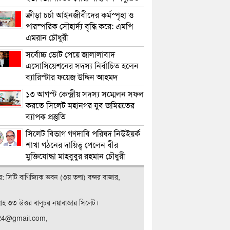
ক্রীড়া চর্চা আইনজীবীদের কর্মস্পৃহা ও
পারস্পরিক সৌহার্দ্য বৃদ্ধি করে: এমপি
এমরান চৌধুরী
সর্বোচ্চ ভোট পেয়ে জালালাবাদ
এসোসিয়েশনের সদস্য নির্বাচিত হলেন
ব্যারিস্টার ফয়েজ উদ্দিন আহমদ
১৩ আগস্ট কেন্দ্রীয় সদস্য সম্মেলন সফল
করতে সিলেট মহানগর যুব জমিয়তের
ব্যাপক প্রস্তুতি
সিলেট বিভাগ গণদাবি পরিষদ নিউইয়র্ক
শাখা গঠনের দায়িত্ব পেলেন বীর
মুক্তিযোদ্ধা মাহবুবুর রহমান চৌধুরী
ালয়: সিটি বাণিজ‍্যিক ভবন (৩য় তলা) বন্দর বাজার,
লাহ ৩৩ উত্তর বালুচর নয়াবাজার সিলেট।
t24@gmail.com,