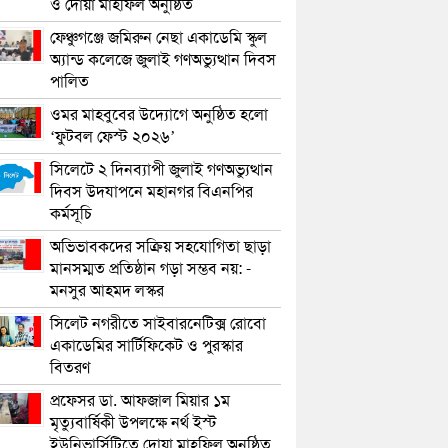
ও দোয়া মাহফিল অনুষ্ঠিত
ফেঞ্চুগঞ্জে জমিরুন নেছা একাডেমি স্কুল
অ্যান্ড কলেজে জুলাই গণঅভ্যুত্থান দিবস
পালিত
ওমর মাহবুবের উদ্যোগে অনুষ্ঠিত হলো
‘ফুটবল ফেস্ট ২০২৬’
সিলেটে ২ দিনব্যাপী জুলাই গণঅভ্যুত্থান
দিবস উদযাপনে মহানগর বিএনপির
কর্মসূচি
অভিভাবকদের সক্রিয় সহযোগিতা ছাড়া
মানসম্মত প্রতিষ্ঠান গড়া সম্ভব নয়: -
মনসুর আহমদ লস্কর
সিলেট নগরীতে সাইবারনেটিক্স রোবো
একাডেমির সার্টিফিকেট ও পুরস্কার
বিতরণ
প্রফেসর ডা. আফজাল মিয়ার ১ম
মৃত্যুবার্ষিকী উপলক্ষে নর্থ ইস্ট
ইউনিভার্সিটিতে দোয়া মাহফিল অনুষ্ঠিত