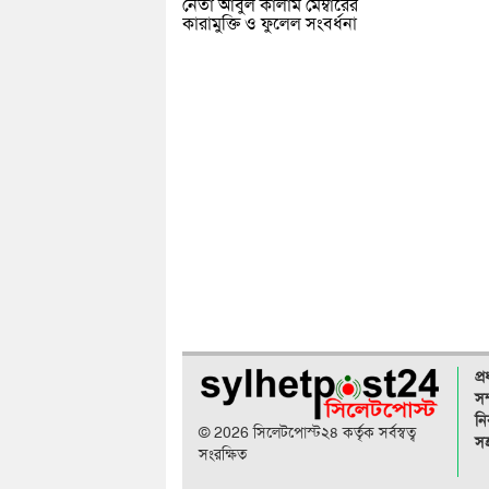
নেতা আবুল কালাম মেম্বারের
কারামুক্তি ও ফুলেল সংবর্ধনা
প্
সম
নি
© 2026 সিলেটপোস্ট২৪ কর্তৃক সর্বস্বত্ব
সহ
সংরক্ষিত