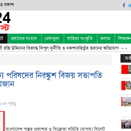
 বঙ্গাব্দ
েট
প্রবাসের সংবাদ
খেলাধুলা
সাহিত্য সংস্কৃতি
কলাম
শিক্ষাঙ্গ
জি উদ্দিনের বিরুদ্ধে বিপুল দুর্নীতি ও নকশাবহির্ভূত ভবনের অভিযোগ
» «
ক্র
সর
ঐক্য পরিষদের নিরঙ্কুশ বিজয় সভাপতি
িজান
৭ পূর্বাহ্ণ
বাংলাদেশ পুস্তক প্রকাশক ও বিক্রেতা সমিতি (বাপুস) সিলেট