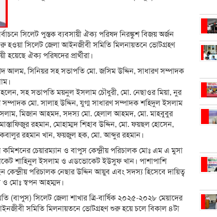
্বাচনে সিলেট পুস্তক ব্যবসায়ী ঐক্য পরিষদ নিরঙ্কুশ বিজয় অর্জন
 শুরু হওয়া সিলেট জেলা আইনজীবী সমিতি মিলনায়তনে ভোটগ্রহণ
 হয়েছে ঐক্য পরিষদের প্রার্থীরা।
েদ আলম, সিনিয়র সহ সভাপতি মো. জসিম উদ্দিন, সাধারণ সম্পাদক
লাম।
দরা হলেন, সহ সভাপতি ময়নুল ইসলাম চৌধুরী, মো. নেছাওর মিয়া, নুর
রণ সম্পাদক মো. সালাহ উদ্দিন, যুগ্ম সাধারণ সম্পাদক শহিদুল ইসলাম
 ইসলাম, মিজান আহমদ, সদস্য মো. হেলাল আহমদ, মো. মাহবুবুর
স্তাফিজুর রহমান, মোহাম্মদ শিহাব উদ্দিন, মো. ফয়ছল হোসেন,
বালুর রহমান খান, ফয়জুল হক, মো. আব্দুর রহমান।
চন কমিশনের চেয়ারম্যান ও বাপুস কেন্দ্রীয় পরিচালক মোঃ এম এ মুসা
ভোকেট শাহিনুল ইসলাম ও এডভোকেট ইউসুফ খান। পাশাপাশি
ন কেন্দ্রীয় পরিচালক নেছার উদ্দিন আয়ুব এবং সদস্য হিসেবে দায়িত্ব
 মোঃ স্বপন আহম্মদ।
সমিতি (বাপুস) সিলেট জেলা শাখার ত্রি-বার্ষিক ২০২৫-২০২৮ মেয়াদের
 আইনজীবী সমিতি মিলনায়তনে ভোটগ্রহণ শুরু হয়ে চলে বিকাল ৪টা