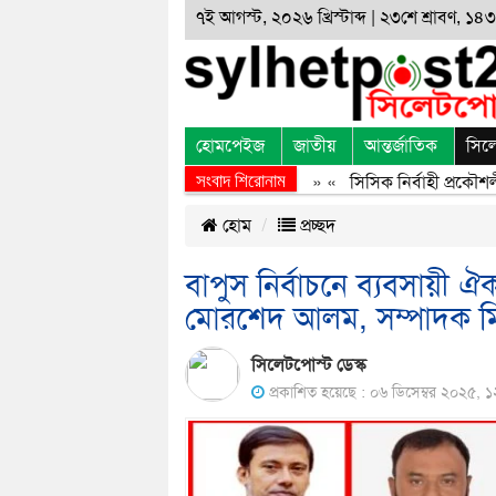
৭ই আগস্ট, ২০২৬ খ্রিস্টাব্দ | ২৩শে শ্রাবণ, ১৪৩৩
হোমপেইজ
জাতীয়
আন্তর্জাতিক
সিল
সংবাদ শিরোনাম
জুলাই অভ্যুত্থানের অর্জন, বর্জন ও বিসর্জন
» «
সিসিক নির্বাহী প্রকৌশলী র
হোম
প্রচ্ছদ
বাপুস নির্বাচনে ব্যবসায়ী 
মোরশেদ আলম, সম্পাদক ম
সিলেটপোস্ট ডেস্ক
প্রকাশিত হয়েছে : ০৬ ডিসেম্বর ২০২৫, ১২:৪