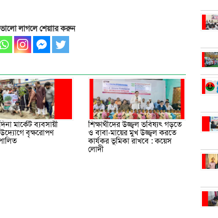
 ভালো লাগলে শেয়াার করুন
মদিনা মার্কেট ব্যবসায়ী
শিক্ষার্থীদের উজ্জ্বল ভবিষ্যৎ গড়তে
উদ্যোগে বৃক্ষরোপণ
ও বাবা-মায়ের মুখ উজ্জ্বল করতে
 পালিত
কার্যকর ভূমিকা রাখবে : কয়েস
লোদী