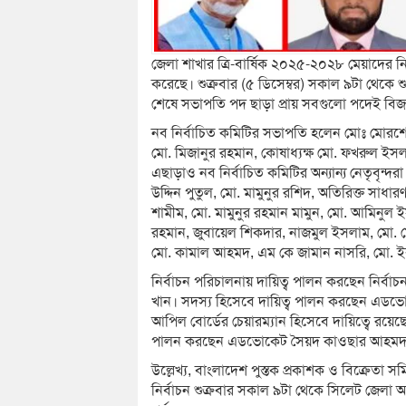
জেলা শাখার ত্রি-বার্ষিক ২০২৫-২০২৮ মেয়াদের নির
করেছে। শুক্রবার (৫ ডিসেম্বর) সকাল ৯টা থেকে
শেষে সভাপতি পদ ছাড়া প্রায় সবগুলো পদেই বিজয়ী
নব নির্বাচিত কমিটির সভাপতি হলেন মোঃ মোরশ
মো. মিজানুর রহমান, কোষাধ্যক্ষ মো. ফখরুল ইস
এছাড়াও নব নির্বাচিত কমিটির অন্যান্য নেতৃবৃন্
উদ্দিন পুতুল, মো. মামুনুর রশিদ, অতিরিক্ত সাধা
শামীম, মো. মামুনুর রহমান মামুন, মো. আমিনুল
রহমান, জুবায়েল শিকদার, নাজমুল ইসলাম, মো. মো
মো. কামাল আহমদ, এম কে জামান নাসরি, মো. ইক
নির্বাচন পরিচালনায় দায়িত্ব পালন করছেন নির্বা
খান। সদস্য হিসেবে দায়িত্ব পালন করছেন এড
আপিল বোর্ডের চেয়ারম্যান হিসেবে দায়িত্বে রয়েছে
পালন করছেন এডভোকেট সৈয়দ কাওছার আহমদ ও
উল্লেখ্য, বাংলাদেশ পুস্তক প্রকাশক ও বিক্রেতা 
নির্বাচন শুক্রবার সকাল ৯টা থেকে সিলেট জেলা