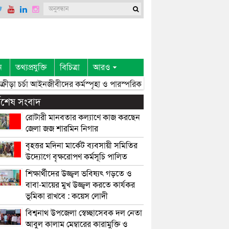
ন
তথ্যপ্রযুক্তি
বিচিত্রা
আরও
ীড়া চর্চা আইনজীবীদের কর্মস্পৃহা ও পারস্পরিক সৌহার্দ্য বৃদ্ধি করে: এমপি এমরা
্বশেষ সংবাদ
রোটারী মানবতার কল্যাণে কাজ করছেন
জেলা জজ শারমিন নিগার
বৃহত্তর মদিনা মার্কেট ব্যবসায়ী সমিতির
উদ্যোগে বৃক্ষরোপণ কর্মসূচি পালিত
শিক্ষার্থীদের উজ্জ্বল ভবিষ্যৎ গড়তে ও
বাবা-মায়ের মুখ উজ্জ্বল করতে কার্যকর
ভূমিকা রাখবে : কয়েস লোদী
বিশ্বনাথ উপজেলা স্বেচ্ছাসেবক দল নেতা
আবুল কালাম মেম্বারের কারামুক্তি ও