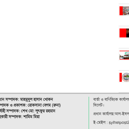
রধান সম্পাদক: মাহমুদুল হাসান খোকন
বার্তা ও বাণিজ্যিক কার্য
্পাদক ও
প্রকাশক: রোকসানা বেগম (রুনা)
সিলেট।
র্বাহী সম্পাদক: শেখ মো: লুৎফুর রহমান
প্রধান কার্যালয়:আল-ইস
কারী সম্পাদক: শামিম মিয়া
ই-মেইল : sylhetpos