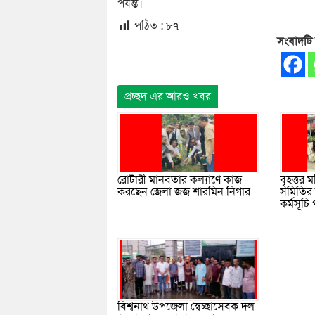
পর্যন্ত।
পঠিত :
৮৭
সংবাদটি
প্রচ্ছদ এর আরও খবর
বৃহত্তর 
রোটারী মানবতার কল্যাণে কাজ
সমিতির 
করছেন জেলা জজ শারমিন নিগার
কর্মসূচি
বিশ্বনাথ উপজেলা স্বেচ্ছাসেবক দল