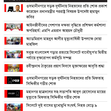
ওসমানীনগরে সড়ক দুর্ঘটনায় নিহতদের প্রতি শোক প্রকাশ
করেছেন প্রধানমন্ত্রীর পররাষ্ট্র বিষয়ক উপদেষ্টা হুমায়ুন
কবির
আইনজীবীদের পেশাগত দক্ষতা বৃদ্ধিতে প্রশিক্ষণ কর্মশালা
অপরিহার্য: এমপি এমরান আহমদ চৌধুরী
অ্যাডমিরাল মাহবুব আলীর মৃত্যুবার্ষিকী উপলক্ষে দোয়া
মাহফিল
সবুজ বাংলাদেশ গড়ার প্রত্যয়ে সিলেটে বাবৌযুপ’র দ্বিতীয়
পর্যায়ে বৃক্ষরোপণ কর্মসূচি সম্পন্ন
রবীন্দ্রনাথ ঠাকুরের প্রয়াণ দিবসে মুক্তাক্ষরের আবৃত্তি শ্রদ্ধা
ওসমানীনগরের সড়ক দুর্ঘটনায় নিহতদের প্রতি মিফতাহ্
সিদ্দিকীর গভীর শোক
মহানগর ছাত্রদলের সহ-সভাপতি আবুল হোসেনের মায়ের
মৃত্যুতে মিফতাহ্ সিদ্দিকীর গভীর শোক
সিলেটে দুই বাসের মুখোমুখি সংঘর্ষ, নিহত বেড়ে ৯