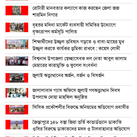
রোটারী মানবতার কল্যাণে কাজ করছেন জেলা জজ
শারমিন নিগার
বৃহত্তর মদিনা মার্কেট ব্যবসায়ী সমিতির উদ্যোগে
বৃক্ষরোপণ কর্মসূচি পালিত
শিক্ষার্থীদের উজ্জ্বল ভবিষ্যৎ গড়তে ও বাবা-মায়ের মুখ
উজ্জ্বল করতে কার্যকর ভূমিকা রাখবে : কয়েস লোদী
বিশ্বনাথ উপজেলা স্বেচ্ছাসেবক দল নেতা আবুল কালাম
মেম্বারের কারামুক্তি ও ফুলেল সংবর্ধনা
জুলাই অভ্যুত্থানের অর্জন, বর্জন ও বিসর্জন
জালালাবাদ গ্যাস অফিসে জুলাই গণঅভ্যুত্থান দিবস
উপলক্ষে দোয়া মাহফিল অনুষ্ঠিত
সিসিক প্রকৌশলীর বিরুদ্ধে অনিয়মের অভিযোগ প্রবাসীর
জৈন্তাপুরে ১৪৮ বস্তা জিরা ভর্তি কাভার্ডভ্যান ডাকাতি
ওসির বিরুদ্ধে ডাকাতদের মদদ ও টালবাহানার অভিযোগ