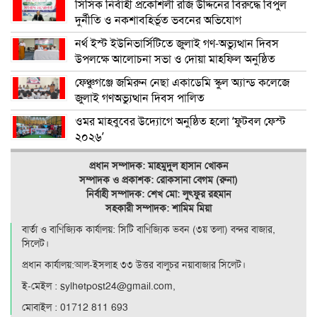
সিসিক নির্বাহী প্রকৌশলী রজি উদ্দিনের বিরুদ্ধে বিপুল
দুর্নীতি ও নকশাবহির্ভূত ভবনের অভিযোগ
নর্থ ইস্ট ইউনিভার্সিটিতে জুলাই গণ-অভ্যুত্থান দিবস
উপলক্ষে আলোচনা সভা ও দোয়া মাহফিল অনুষ্ঠিত
ফেঞ্চুগঞ্জে জমিরুন নেছা একাডেমি স্কুল অ্যান্ড কলেজে
জুলাই গণঅভ্যুত্থান দিবস পালিত
ওমর মাহবুবের উদ্যোগে অনুষ্ঠিত হলো ‘ফুটবল ফেস্ট
২০২৬’
প্রধান সম্পাদক: মাহমুদুল হাসান খোকন
সম্পাদক ও
প্রকাশক: রোকসানা বেগম (রুনা)
নির্বাহী সম্পাদক: শেখ মো: লুৎফুর রহমান
সহকারী সম্পাদক: শামিম মিয়া
বার্তা ও বাণিজ্যিক কার্যালয়: সিটি বাণিজ‍্যিক ভবন (৩য় তলা) বন্দর বাজার,
সিলেট।
প্রধান কার্যালয়:আল-ইসলাহ ৩৩ উত্তর বালুচর নয়াবাজার সিলেট।
ই-মেইল : sylhetpost24@gmail.com,
মোবাইল : 01712 811 693