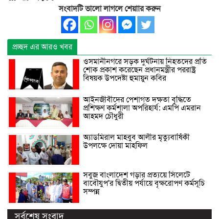
সংবাদটি ভালো লাগলে শেয়াার করুন
প্রচ্ছদ এর আরও খবর
ওসমানীনগরে সড়ক দুর্ঘটনায় নিহতদের প্রতি
শোক প্রকাশ করেছেন প্রধানমন্ত্রীর পররাষ্ট্র
বিষয়ক উপদেষ্টা হুমায়ুন কবির
আইনজীবীদের পেশাগত দক্ষতা বৃদ্ধিতে
প্রশিক্ষণ কর্মশালা অপরিহার্য: এমপি এমরান
আহমদ চৌধুরী
অ্যাডমিরাল মাহবুব আলীর মৃত্যুবার্ষিকী
উপলক্ষে দোয়া মাহফিল
সবুজ বাংলাদেশ গড়ার প্রত্যয়ে সিলেটে
বাবৌযুপ’র দ্বিতীয় পর্যায়ে বৃক্ষরোপণ কর্মসূচি
সম্পন্ন
সর্বশেষ সংবাদ